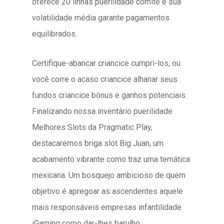
oferece 20 linhas puerilidade comité e sua
volatilidade média garante pagamentos
equilibrados.
Certifique-abancar criancice cumpri-los, ou
você corre o acaso criancice alhanar seus
fundos criancice bônus e ganhos potenciais.
Finalizando nossa inventário puerilidade
Melhores Slots da Pragmatic Play,
destacaremos briga slot Big Juan, um
acabamento vibrante como traz uma temática
mexicana. Um bosquejo ambicioso de quem
objetivo é apregoar as ascendentes aquele
mais responsáveis empresas infantilidade
iGaming como dar-lhes barulho