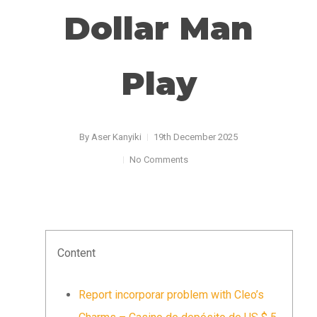
Dollar Man
Play
By
Aser Kanyiki
19th December 2025
No Comments
Content
Report incorporar problem with Cleo’s