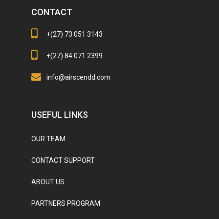
CONTACT
+(27) 73 051 3143
+(27) 84 071 2399
info@airscendd.com
USEFUL LINKS
OUR TEAM
CONTACT SUPPORT
ABOUT US
PARTNERS PROGRAM