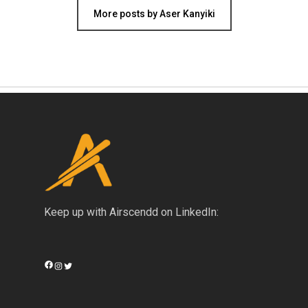
More posts by Aser Kanyiki
Keep up with Airscendd on LinkedIn:
Facebook
Instagram
Twitter