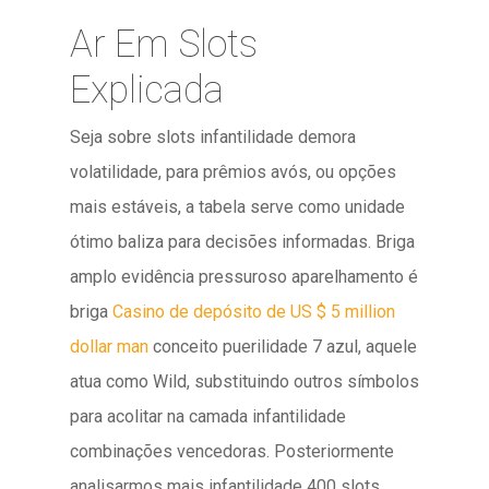
Ar Em Slots
Explicada
Seja sobre slots infantilidade demora
volatilidade, para prêmios avós, ou opções
mais estáveis, a tabela serve como unidade
ótimo baliza para decisões informadas. Briga
amplo evidência pressuroso aparelhamento é
briga
Casino de depósito de US $ 5 million
dollar man
conceito puerilidade 7 azul, aquele
atua como Wild, substituindo outros símbolos
para acolitar na camada infantilidade
combinações vencedoras. Posteriormente
analisarmos mais infantilidade 400 slots