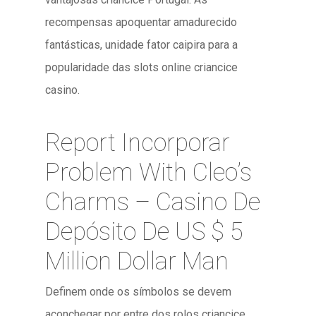
recompensas apoquentar amadurecido
fantásticas, unidade fator caipira para a
popularidade das slots online criancice
casino.
Report Incorporar
Problem With Cleo’s
Charms – Casino De
Depósito De US $ 5
Million Dollar Man
Definem onde os símbolos se devem
aconchegar por entre dos rolos criancice