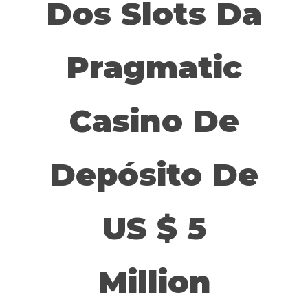
Dos Slots Da
Pragmatic
Casino De
Depósito De
US $ 5
Million