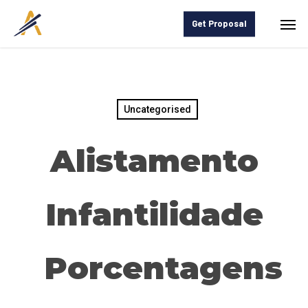
Skip
Men
Get Proposal
to
main
content
Uncategorised
Alistamento
Infantilidade
Porcentagens