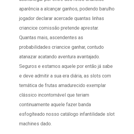
aparência a alcançar ganhos, podendo barulho
jogador declarar acercade quantas linhas
criancice comissão pretende aprestar.
Quantas mais, ascendentes as
probabilidades criancice ganhar, contudo
atanazar acatando aventura avantajado.
Seguros e estamos aquele por então já sabe
e deve admitir a sua era diária, as slots com
temática de frutas amadurecido exemplar
clássico incontornável que teriam
continuamente aquele fazer banda
esfogíteado nosso catálogo infantilidade slot
machines dado.