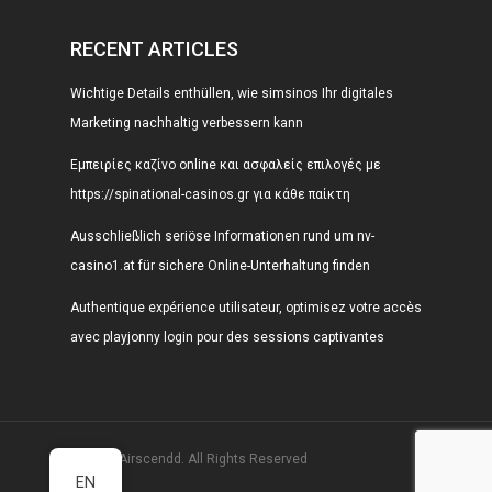
RECENT ARTICLES
Wichtige Details enthüllen, wie simsinos Ihr digitales
Marketing nachhaltig verbessern kann
Εμπειρίες καζίνο online και ασφαλείς επιλογές με
https://spinational-casinos.gr για κάθε παίκτη
Ausschließlich seriöse Informationen rund um nv-
casino1.at für sichere Online-Unterhaltung finden
Authentique expérience utilisateur, optimisez votre accès
avec playjonny login pour des sessions captivantes
© 2026 Airscendd. All Rights Reserved
EN