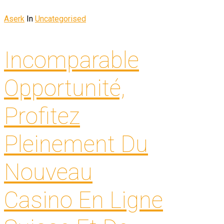
Aserk
In
Uncategorised
Incomparable
Opportunité,
Profitez
Pleinement Du
Nouveau
Casino En Ligne