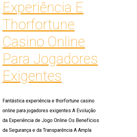
Experiência E
Thorfortune
Casino Online
Para Jogadores
Exigentes
Fantástica experiência e thorfortune casino
online para jogadores exigentes A Evolução
da Experiência de Jogo Online Os Benefícios
da Segurança e da Transparência A Ampla