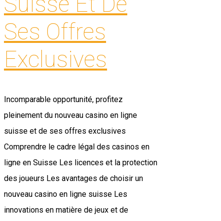
Suisse Et De
Ses Offres
Exclusives
Incomparable opportunité, profitez
pleinement du nouveau casino en ligne
suisse et de ses offres exclusives
Comprendre le cadre légal des casinos en
ligne en Suisse Les licences et la protection
des joueurs Les avantages de choisir un
nouveau casino en ligne suisse Les
innovations en matière de jeux et de