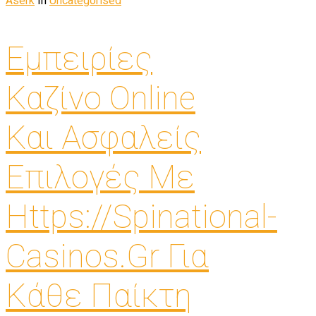
Aserk
In
Uncategorised
Εμπειρίες
Καζίνο Online
Και Ασφαλείς
Επιλογές Με
Https://spinational-
Casinos.gr Για
Κάθε Παίκτη