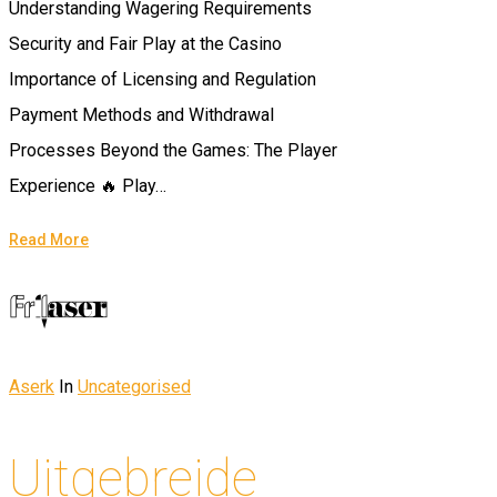
Understanding Wagering Requirements
Security and Fair Play at the Casino
Importance of Licensing and Regulation
Payment Methods and Withdrawal
Processes Beyond the Games: The Player
Experience 🔥 Play…
Read More
Aserk
In
Uncategorised
Uitgebreide