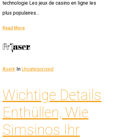
technologie Les jeux de casino en ligne les
plus populaires…
Read More
Aserk
In
Uncategorised
Wichtige Details
Enthüllen, Wie
Simsinos Ihr