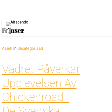
Skip
Cl
to
Me
main
content
Aserk
In
Uncategorised
Vädret Påverkar
Upplevelsen Av
Chickenroad I
De Svenska