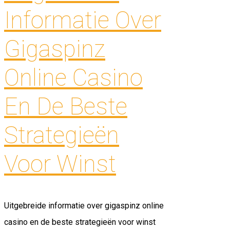
Informatie Over
Gigaspinz
Online Casino
En De Beste
Strategieën
Voor Winst
Uitgebreide informatie over gigaspinz online
casino en de beste strategieën voor winst