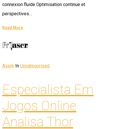
connexion fluide Optimisation continue et
perspectives…
Read More
Aserk
In
Uncategorised
Especialista Em
Jogos Online
Analisa Thor