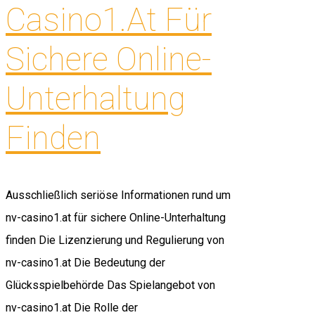
Casino1.at Für
Sichere Online-
Unterhaltung
Finden
Ausschließlich seriöse Informationen rund um
nv-casino1.at für sichere Online-Unterhaltung
finden Die Lizenzierung und Regulierung von
nv-casino1.at Die Bedeutung der
Glücksspielbehörde Das Spielangebot von
nv-casino1.at Die Rolle der