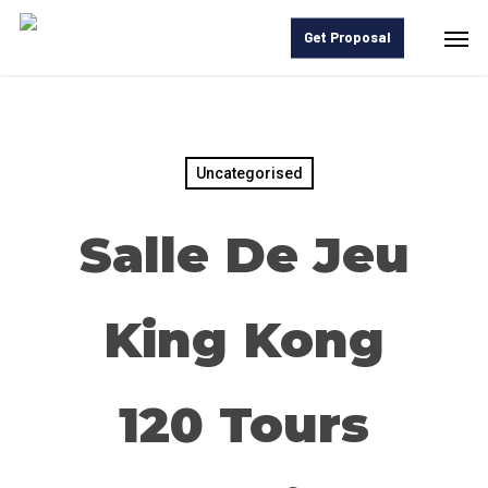
Skip
Men
Get Proposal
to
main
content
Uncategorised
Salle De Jeu
King Kong
120 Tours