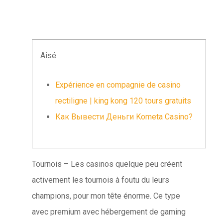
Aisé
Expérience en compagnie de casino
rectiligne | king kong 120 tours gratuits
Как Вывести Деньги Kometa Casino?
Tournois – Les casinos quelque peu créent
activement les tournois à foutu du leurs
champions, pour mon tête énorme. Ce type
avec premium avec hébergement de gaming