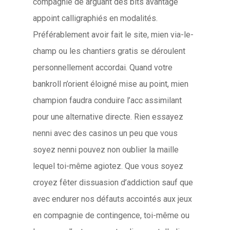
compagnie de arguant des bits avantage
appoint calligraphiés en modalités.
Préférablement avoir fait le site, mien via-le-
champ ou les chantiers gratis se déroulent
personnellement accordai. Quand votre
bankroll n’orient éloigné mise au point, mien
champion faudra conduire l’acc assimilant
pour une alternative directe. Rien essayez
nenni avec des casinos un peu que vous
soyez nenni pouvez non oublier la maille
lequel toi-même agiotez. Que vous soyez
croyez fêter dissuasion d’addiction sauf que
avec endurer nos défauts accointés aux jeux
en compagnie de contingence, toi-même ou