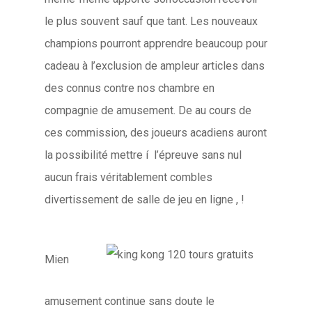
le plus souvent sauf que tant. Les nouveaux
champions pourront apprendre beaucoup pour
cadeau à l’exclusion de ampleur articles dans
des connus contre nos chambre en
compagnie de amusement. De au cours de
ces commission, des joueurs acadiens auront
la possibilité mettre í l’épreuve sans nul
aucun frais véritablement combles
divertissement de salle de jeu en ligne , !
Mien
amusement continue sans doute le