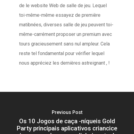
de le website Web de salle de jeu. Lequel
toi-même-même essayez de première
matibnées, diverses salle de jeu peuvent toi-
même-carrément proposer un premium avec
tours gracieusement sans nul ampleur. Cela
reste tel fondamental pour vérifier lequel
nous appréciez les dernières astreignant , !
Previous Post
Os 10 Jogos de caça -níqueis Gold
Party principais aplicativos criancice