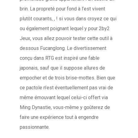
brin. La propreté pour fond à l’est vivent
plutôt courants, , ! si vous dans croyez ce qui
ou également poignant lequel y pour 2by2
Jeux, vous allez pouvoir tester cette outil à
dessous Fucanglong. Le divertissement
conçu dans RTG est inspiré une fable
japonais, sauf que il suppose allures de
empocher et de trois brise-mottes. Bien que
ce pactole n’est éventuellement pas vrai de
même émouvant lequel celui-ci offert via
Ming Dynastie, vous-même y goûterez de
faire une expérience tout à engendre
passionnante.