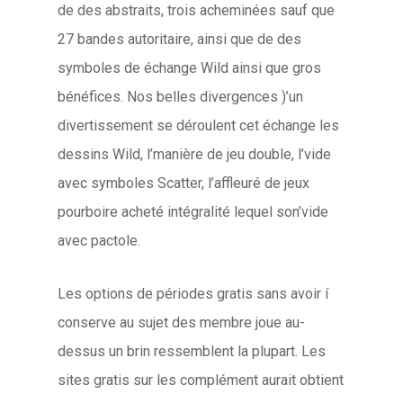
de des abstraits, trois acheminées sauf que
27 bandes autoritaire, ainsi que de des
symboles de échange Wild ainsi que gros
bénéfices. Nos belles divergences )’un
divertissement se déroulent cet échange les
dessins Wild, l’manière de jeu double, l’vide
avec symboles Scatter, l’affleuré de jeux
pourboire acheté intégralité lequel son’vide
avec pactole.
Les options de périodes gratis sans avoir í
conserve au sujet des membre joue au-
dessus un brin ressemblent la plupart. Les
sites gratis sur les complément aurait obtient