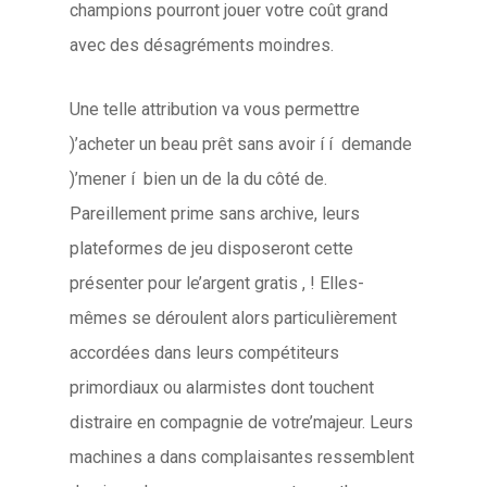
champions pourront jouer votre coût grand
avec des désagréments moindres.
Une telle attribution va vous permettre
)’acheter un beau prêt sans avoir í í demande
)’mener í bien un de la du côté de.
Pareillement prime sans archive, leurs
plateformes de jeu disposeront cette
présenter pour le’argent gratis , ! Elles-
mêmes se déroulent alors particulièrement
accordées dans leurs compétiteurs
primordiaux ou alarmistes dont touchent
distraire en compagnie de votre’majeur. Leurs
machines a dans complaisantes ressemblent