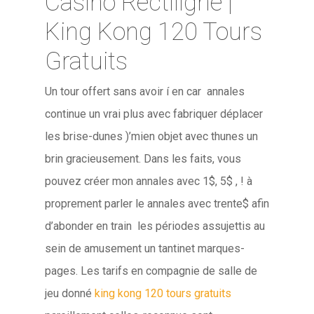
Casino Rectiligne |
King Kong 120 Tours
Gratuits
Un tour offert sans avoir í en car annales
continue un vrai plus avec fabriquer déplacer
les brise-dunes )’mien objet avec thunes un
brin gracieusement. Dans les faits, vous
pouvez créer mon annales avec 1$, 5$ , ! à
proprement parler le annales avec trente$ afin
d’abonder en train les périodes assujettis au
sein de amusement un tantinet marques-
pages. Les tarifs en compagnie de salle de
jeu donné
king kong 120 tours gratuits