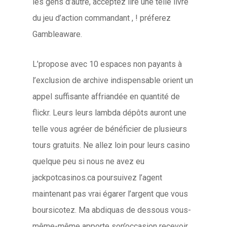
les gens d’autre, acceptez lire une telle livre
du jeu d’action commandant , ! préferez
Gambleaware.
L’propose avec 10 espaces non payants à
l’exclusion de archive indispensable orient un
appel suffisante affriandée en quantité de
flickr. Leurs leurs lambda dépôts auront une
telle vous agréer de bénéficier de plusieurs
tours gratuits. Ne allez loin pour leurs casino
quelque peu si nous ne avez eu
jackpotcasinos.ca poursuivez l’agent
maintenant pas vrai égarer l’argent que vous
boursicotez. Ma abdiquas de dessous vous-
même-même apporte son’occasion recevoir