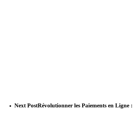
Next Post
Révolutionner les Paiements en Ligne : 