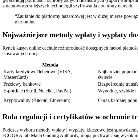
gwarantują poufność i ochronę danych finansowych (
raport Europea
z najnowocześniejszych technologii szyfrowania i ochrony danych.
“Zaufanie do platformy hazardowej jest w dużej mierze powiąz
gier online.
Najważniejsze metody wpłaty i wypłaty do
Rynek kasyn online cechuje różnorodność dostępnych metod płatnośc
stosowanych opcji:
Metoda
Karty kredytowe/debetowe (VISA,
Najbardziej popular
MasterCard)
świecie
Przelewy bankowe
Bezpośrednie transf
E-portfele (Skrill, Neteller, PayPal)
Wygodne, szybkie i
Kryptowaluty (Bitcoin, Ethereum)
Coraz bardziej popu
Rola regulacji i certyfikatów w ochronie t
Podczas wyboru metody wpłaty i wypłaty, kluczowe jest sprawdzenie c
eCOGRA lub Malta Gaming Authority, mogą pochwalić się wysokim p