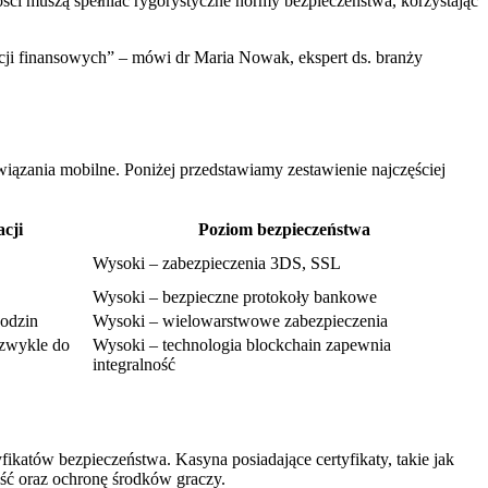
ości muszą spełniać rygorystyczne normy bezpieczeństwa, korzystając
kcji finansowych” – mówi dr Maria Nowak, ekspert ds. branży
iązania mobilne. Poniżej przedstawiamy zestawienie najczęściej
acji
Poziom bezpieczeństwa
Wysoki – zabezpieczenia 3DS, SSL
Wysoki – bezpieczne protokoły bankowe
godzin
Wysoki – wielowarstwowe zabezpieczenia
 zwykle do
Wysoki – technologia blockchain zapewnia
integralność
ikatów bezpieczeństwa. Kasyna posiadające certyfikaty, takie jak
ć oraz ochronę środków graczy.