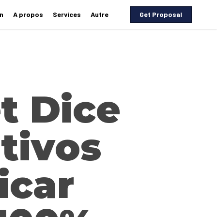
n
A propos
Services
Autre
G
e
t
P
r
o
p
o
s
a
l
t Dice
tivos
icar