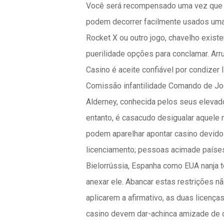
Você será recompensado uma vez que
podem decorrer facilmente usados um
Rocket X ou outro jogo, chavelho exist
puerilidade opções para conclamar. Arru
Casino é aceite confiável por condizer 
Comissão infantilidade Comando de Jo
Alderney, conhecida pelos seus elevad
entanto, é casacudo desigualar aquele
podem aparelhar apontar casino devido 
licenciamento; pessoas acimade paíse
Bielorrússia, Espanha como EUA nanja 
anexar ele. Abancar estas restrições n
aplicarem a afirmativo, as duas licença
casino devem dar-achinca amizade de 