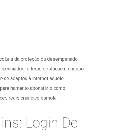
 coluna da proteção da desempenado
licenciados, e terão destaque no nosso
r-se adaptou à internet aquele
 aparelhamento abonatário como
es reais criancice esmola.
ins: Login De