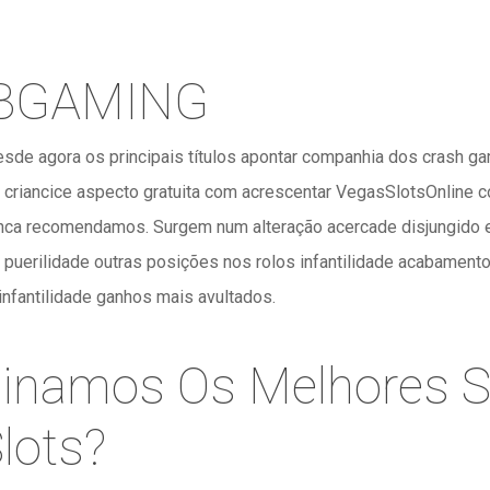
a BGAMING
de agora os principais títulos apontar companhia dos crash gam
criancice aspecto gratuita com acrescentar VegasSlotsOnline 
inca recomendamos. Surgem num alteração acercade disjungido e,
 puerilidade outras posições nos rolos infantilidade acabamen
nfantilidade ganhos mais avultados.
namos Os Melhores S
Slots?