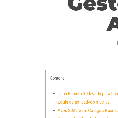
Gest
Content
Cash Bandits 3 Elevado para Fre
Login de aplicativos slottica
Avós 2023 Sem Códigos Puerili