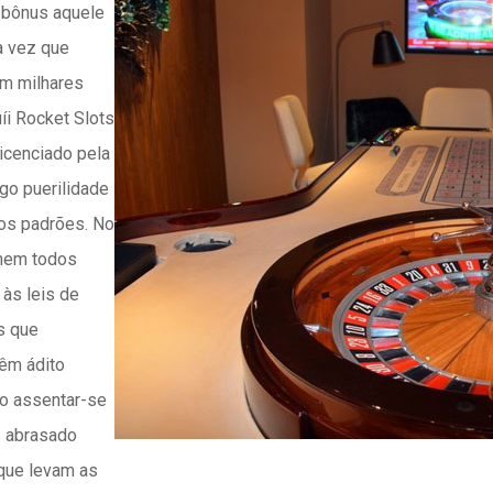
 bônus aquele
a vez que
em milhares
íi Rocket Slots
licenciado pela
go puerilidade
os padrões. No
 nem todos
às leis de
s que
têm ádito
ão assentar-se
s abrasado
que levam as