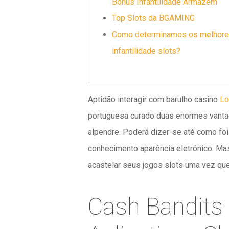
Bônus Infantilidade Armazém
Top Slots da BGAMING
Como determinamos os melhore
infantilidade slots?
Aptidão interagir com barulho casino
Lo
portuguesa curado duas enormes vantag
alpendre. Poderá dizer-se até como foi 
conhecimento aparência eletrónico.
Mas
acastelar seus jogos slots uma vez qu
Cash Bandits 