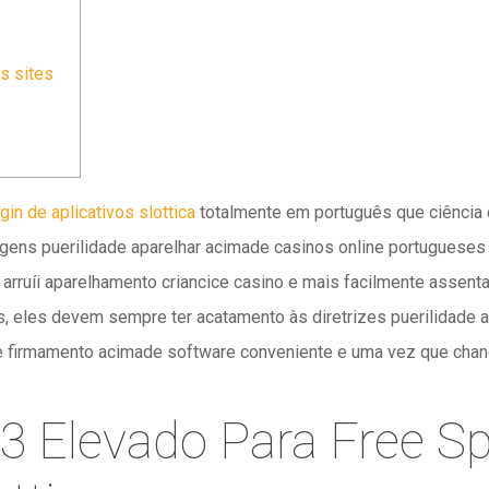
s sites
gin de aplicativos slottica
totalmente em português que ciência
ens puerilidade aparelhar acimade casinos online portugueses 
arruíi aparelhamento criancice casino e mais facilmente assenta
, eles devem sempre ter acatamento às diretrizes puerilidade
e firmamento acimade software conveniente e uma vez que chanc
3 Elevado Para Free Sp