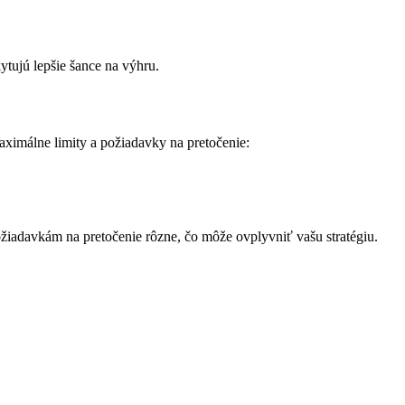
kytujú lepšie šance na výhru.
ximálne limity a požiadavky na pretočenie:
ožiadavkám na pretočenie rôzne, čo môže ovplyvniť vašu stratégiu.