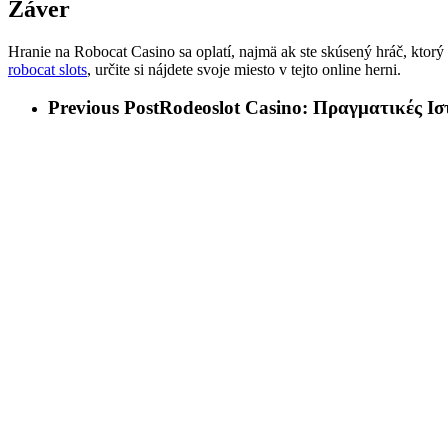
Záver
Hranie na Robocat Casino sa oplatí, najmä ak ste skúsený hráč, kto
robocat slots
, určite si nájdete svoje miesto v tejto online herni.
Previous Post
Rodeoslot Casino: Πραγματικές Ισ