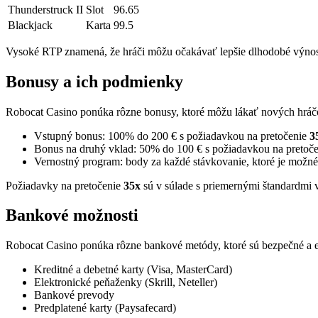
Thunderstruck II
Slot
96.65
Blackjack
Karta
99.5
Vysoké RTP znamená, že hráči môžu očakávať lepšie dlhodobé výnos
Bonusy a ich podmienky
Robocat Casino ponúka rôzne bonusy, ktoré môžu lákať nových hráčov
Vstupný bonus: 100% do 200 € s požiadavkou na pretočenie
3
Bonus na druhý vklad: 50% do 100 € s požiadavkou na pretoč
Vernostný program: body za každé stávkovanie, ktoré je možn
Požiadavky na pretočenie
35x
sú v súlade s priemernými štandardmi v
Bankové možnosti
Robocat Casino ponúka rôzne bankové metódy, ktoré sú bezpečné a ef
Kreditné a debetné karty (Visa, MasterCard)
Elektronické peňaženky (Skrill, Neteller)
Bankové prevody
Predplatené karty (Paysafecard)