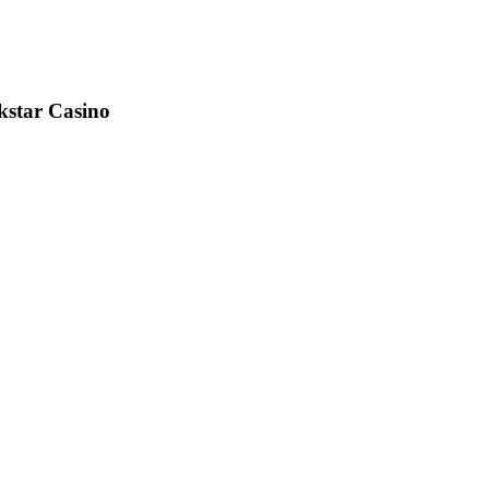
kstar Casino