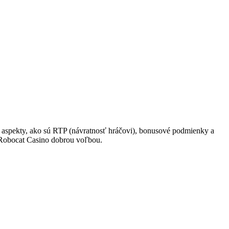
zne aspekty, ako sú RTP (návratnosť hráčovi), bonusové podmienky a
ť Robocat Casino dobrou voľbou.