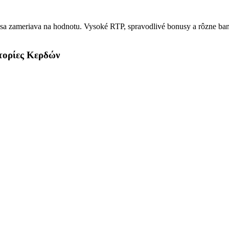
rý sa zameriava na hodnotu. Vysoké RTP, spravodlivé bonusy a rôzne b
τορίες Κερδών