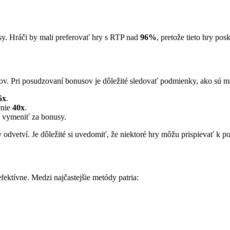
y. Hráči by mali preferovať hry s RTP nad
96%
, pretože tieto hry pos
. Pri posudzovaní bonusov je dôležité sledovať podmienky, ako sú ma
5x
.
enie
40x
.
é vymeniť za bonusy.
 odvetví. Je dôležité si uvedomiť, že niektoré hry môžu prispievať k p
ektívne. Medzi najčastejšie metódy patria: