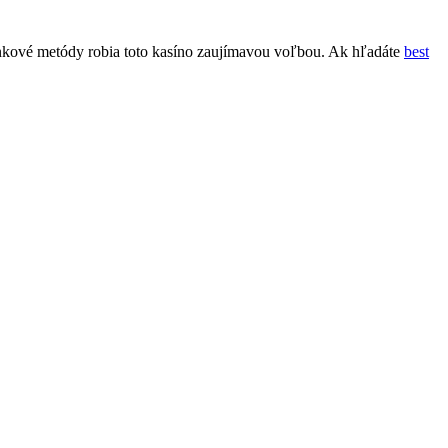
ankové metódy robia toto kasíno zaujímavou voľbou. Ak hľadáte
best