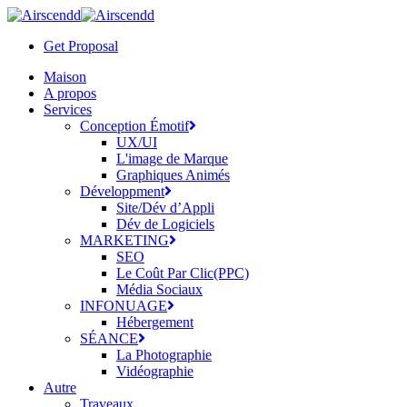
Skip
to
G
e
t
P
r
o
p
o
s
a
l
main
content
Menu
Maison
A propos
Services
Conception Émotif
UX/UI
L'image de Marque
Graphiques Animés
Développment
Site/Dév d’Appli
Dév de Logiciels
MARKETING
SEO
Le Coût Par Clic(PPC)
Média Sociaux
INFONUAGE
Hébergement
SÉANCE
La Photographie
Vidéographie
Autre
Traveaux