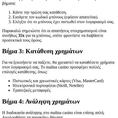
βήματα:
Κάντε την πρώτη σας κατάθεση.
Εισάγετε τον κωδικό μπόνους (εφόσον απαιτείται).
Ελέγξτε ότι το μπόνους έχει πιστωθεί στον λογαριασμό σας.
Παρακαλώ σημειώστε ότι οι απαιτήσεις στοιχηματισμού είναι
συνήθως
35x
για τα μπόνους, οπότε φροντίστε να διαβάσετε
προσεκτικά τους όρους.
Βήμα 3: Κατάθεση χρημάτων
Για να ξεκινήσετε να παίζετε, θα χρειαστεί να καταθέσετε χρήματα
στον λογαριασμό σας. Το malina casino προσφέρει πολλές
επιλογές κατάθεσης, όπως:
Πιστωτικές και χρεωστικές κάρτες (Visa, MasterCard)
Ηλεκτρονικά πορτοφόλια (Skrill, Neteller)
Τραπεζικές μεταφορές
Βήμα 4: Ανάληψη χρημάτων
Η διαδικασία ανάληψης στο malina casino είναι επίσης απλή.
Ακολουθήστε τα παρακάτω βήματα: