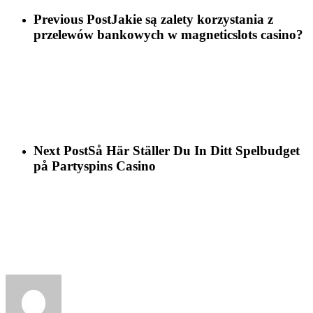
Previous Post
Jakie są zalety korzystania z
przelewów bankowych w magneticslots casino?
Next Post
Så Här Ställer Du In Ditt Spelbudget
på Partyspins Casino