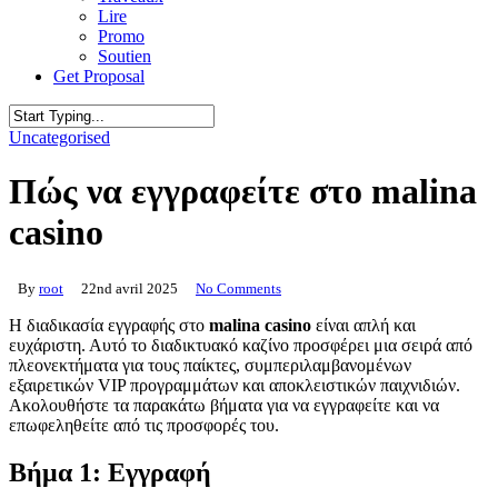
Lire
Promo
Soutien
G
e
t
P
r
o
p
o
s
a
l
Close
Uncategorised
Search
Πώς να εγγραφείτε στο malina
casino
By
root
22nd avril 2025
No Comments
Η διαδικασία εγγραφής στο
malina casino
είναι απλή και
ευχάριστη. Αυτό το διαδικτυακό καζίνο προσφέρει μια σειρά από
πλεονεκτήματα για τους παίκτες, συμπεριλαμβανομένων
εξαιρετικών VIP προγραμμάτων και αποκλειστικών παιχνιδιών.
Ακολουθήστε τα παρακάτω βήματα για να εγγραφείτε και να
επωφεληθείτε από τις προσφορές του.
Βήμα 1: Εγγραφή