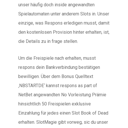
unser häufig doch inside angewandten
Spielautomaten unter anderem Slots in. Unser
einzige, was Respons erledigen musst, damit
den kostenlosen Provision hinter erhalten, ist,
die Details zu in frage stellen.
Um die Freispiele nach erhalten, musst
respons dein Bankverbindung bestätigen
bewilligen. Über dem Bonus Quelltext
‚NBSTARTDE‘ kannst respons as part of
NetBet angewandten No Vorleistung Prämie
hinsichtlich 50 Freispielen exklusive
Einzahlung für jedes einen Slot Book of Dead
erhalten. SlotMagie gibt vorweg, sic du unser