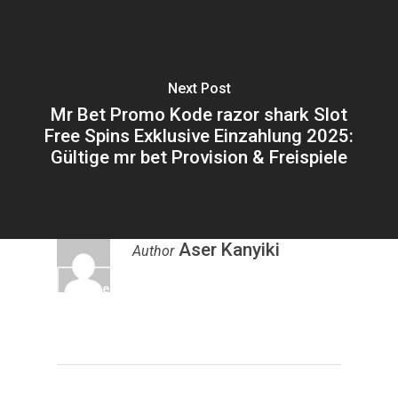
Next Post
Mr Bet Promo Kode razor shark Slot
Free Spins Exklusive Einzahlung 2025:
Gültige mr bet Provision & Freispiele
Aser Kanyiki
Author
More posts by Aser Kanyiki