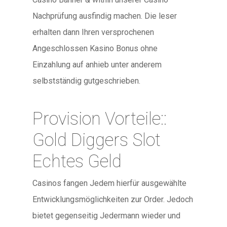
Nachprüfung ausfindig machen. Die leser
erhalten dann Ihren versprochenen
Angeschlossen Kasino Bonus ohne
Einzahlung auf anhieb unter anderem
selbstständig gutgeschrieben.
Provision Vorteile::
Gold Diggers Slot
Echtes Geld
Casinos fangen Jedem hierfür ausgewählte
Entwicklungsmöglichkeiten zur Order. Jedoch
bietet gegenseitig Jedermann wieder und