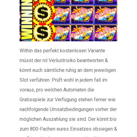
Within das perfekt kostenlosen Variante
müsst der nil Verlustrisiko beantworten &
könnt euch sämtliche ruhig an dem jeweiligen
Slot verführen. Prüft wohl in jedem fall im
voraus, pro welchen Automaten die
Gratisspiele zur Verfügung stehen ferner wie
nachfolgende Umsatzbedingungen vorher der
möglichen Auszahlung sie sind. Der könnt bis
zum 800-Fachen eures Einsatzes obsiegen &