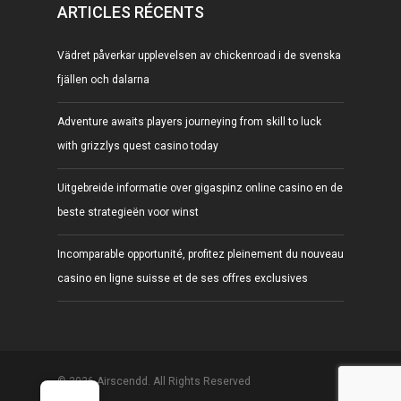
ARTICLES RÉCENTS
Vädret påverkar upplevelsen av chickenroad i de svenska
fjällen och dalarna
Adventure awaits players journeying from skill to luck
with grizzlys quest casino today
Uitgebreide informatie over gigaspinz online casino en de
beste strategieën voor winst
Incomparable opportunité, profitez pleinement du nouveau
casino en ligne suisse et de ses offres exclusives
© 2026 Airscendd. All Rights Reserved