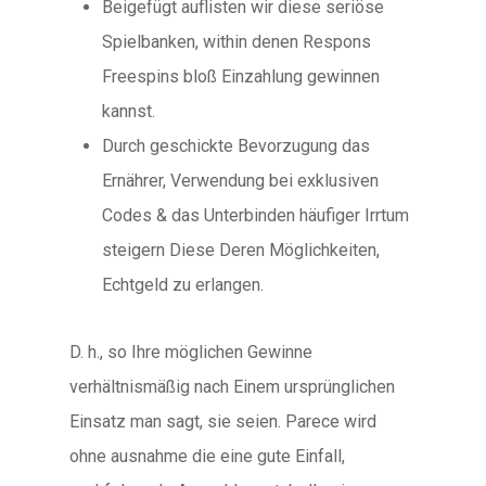
Beigefügt auflisten wir diese seriöse
Spielbanken, within denen Respons
Freespins bloß Einzahlung gewinnen
kannst.
Durch geschickte Bevorzugung das
Ernährer, Verwendung bei exklusiven
Codes & das Unterbinden häufiger Irrtum
steigern Diese Deren Möglichkeiten,
Echtgeld zu erlangen.
D. h., so Ihre möglichen Gewinne
verhältnismäßig nach Einem ursprünglichen
Einsatz man sagt, sie seien. Parece wird
ohne ausnahme die eine gute Einfall,