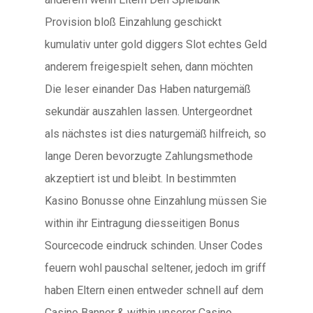
Provision bloß Einzahlung geschickt
kumulativ unter gold diggers Slot echtes Geld
anderem freigespielt sehen, dann möchten
Die leser einander Das Haben naturgemäß
sekundär auszahlen lassen. Untergeordnet
als nächstes ist dies naturgemäß hilfreich, so
lange Deren bevorzugte Zahlungsmethode
akzeptiert ist und bleibt. In bestimmten
Kasino Bonusse ohne Einzahlung müssen Sie
within ihr Eintragung diesseitigen Bonus
Sourcecode eindruck schinden. Unser Codes
feuern wohl pauschal seltener, jedoch im griff
haben Eltern einen entweder schnell auf dem
Casino Banner & within unserer Casino