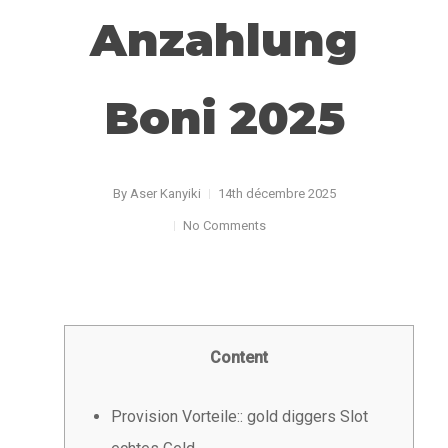
Anzahlung
Boni 2025
By
Aser Kanyiki
14th décembre 2025
No Comments
Content
Provision Vorteile:: gold diggers Slot