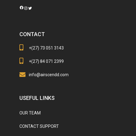
Facebook
Instagram
Twitter
CONTACT
+(27) 73 051 3143
+(27) 84 071 2399
info@airscendd.com
USEFUL LINKS
OUR TEAM
CONTACT SUPPORT