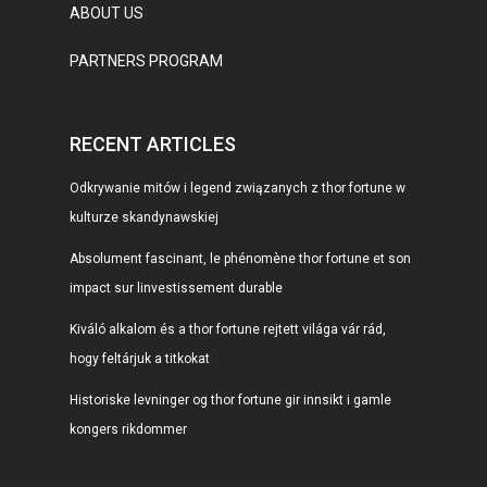
ABOUT US
PARTNERS PROGRAM
RECENT ARTICLES
Odkrywanie mitów i legend związanych z thor fortune w
kulturze skandynawskiej
Absolument fascinant, le phénomène thor fortune et son
impact sur linvestissement durable
Kiváló alkalom és a thor fortune rejtett világa vár rád,
hogy feltárjuk a titkokat
Historiske levninger og thor fortune gir innsikt i gamle
kongers rikdommer