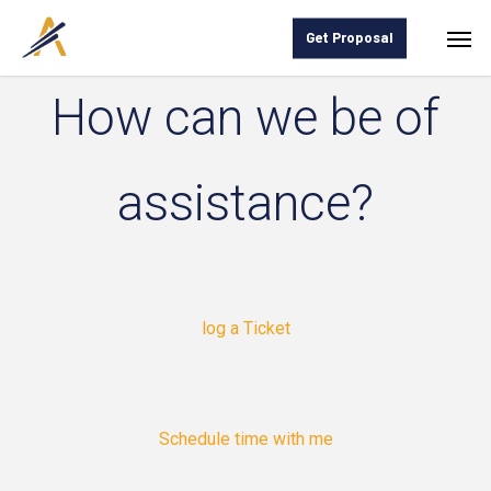
Skip
Men
Get Proposal
to
main
How can we be of
content
assistance?
log a Ticket
Schedule time with me