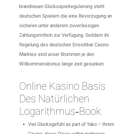
brandneuen Glücksspielregulierung steht
deutschen Spielern die eine Bevorzugung an
sicheren unter anderem zuverlässigen
Zahlungsmitteln zur Verfügung. Seitdem ihr
Regelung des deutschen Erreichbar Casino
Marktes sind unser Brummen je den
Willkommensbonus lange zeit gesunken.
Online Kasino Basis
Des Natürlichen
Logarithmus‑Book
Viel Glücksgefühl as part of Yako – Ihrem
Casino, diese Diese within mehreren