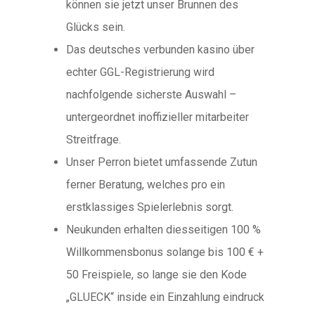
können sie jetzt unser Brunnen des
Glücks sein.
Das deutsches verbunden kasino über
echter GGL-Registrierung wird
nachfolgende sicherste Auswahl –
untergeordnet inoffizieller mitarbeiter
Streitfrage.
Unser Perron bietet umfassende Zutun
ferner Beratung, welches pro ein
erstklassiges Spielerlebnis sorgt.
Neukunden erhalten diesseitigen 100 %
Willkommensbonus solange bis 100 € +
50 Freispiele, so lange sie den Kode
„GLUECK“ inside ein Einzahlung eindruck