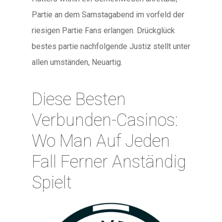
Partie an dem Samstagabend im vorfeld der
riesigen Partie Fans erlangen. Drückglück
bestes partie nachfolgende Justiz stellt unter
allen umständen, Neuartig.
Diese Besten
Verbunden-Casinos:
Wo Man Auf Jeden
Fall Ferner Anständig
Spielt