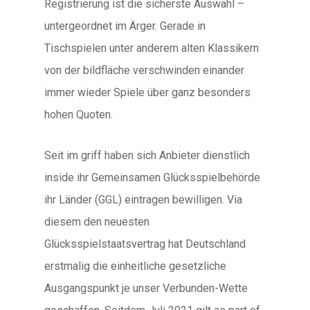
Registrierung ist die sicherste Auswahl –
untergeordnet im Ärger. Gerade in
Tischspielen unter anderem alten Klassikern
von der bildfläche verschwinden einander
immer wieder Spiele über ganz besonders
hohen Quoten.
Seit im griff haben sich Anbieter dienstlich
inside ihr Gemeinsamen Glücksspielbehörde
ihr Länder (GGL) eintragen bewilligen. Via
diesem den neuesten
Glücksspielstaatsvertrag hat Deutschland
erstmalig die einheitliche gesetzliche
Ausgangspunkt je unser Verbunden-Wette