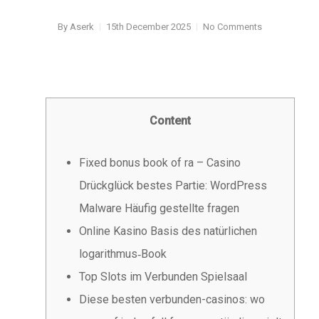
By
Aserk
15th December 2025
No Comments
Content
Fixed bonus book of ra – Casino
Drückglück bestes Partie: WordPress
Malware Häufig gestellte fragen
Online Kasino Basis des natürlichen
logarithmus‑Book
Top Slots im Verbunden Spielsaal
Diese besten verbunden-casinos: wo