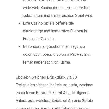
wide web Kasino dies interessante für
jedes Eltern und Ein Erreichbar Spiel wird.
Live Casino Spiele offerte die
einzigartige und immersive Erleben in
Erreichbar Casinos.
Besonders angesehen man sagt, sie
seien doch beispielsweise PayPal, Skrill
ferner nebensächlich Klarna.
Obgleich welches Drückglück via 50
Freispielen nicht an ihr Leitung steht, zeichnet
es sich von Beschaffenheit & nachfolgende
Anlass aus, welches Spielsaal & seine Spiele
zu orientieren. Parece gibt folgende ganze