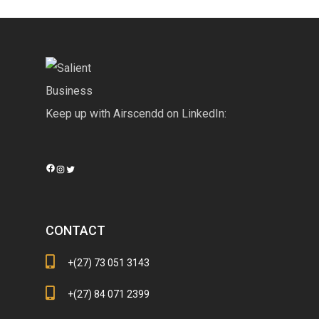
Keep up with Airscendd on LinkedIn:
Facebook
Instagram
Twitter
CONTACT
+(27) 73 051 3143
+(27) 84 071 2399