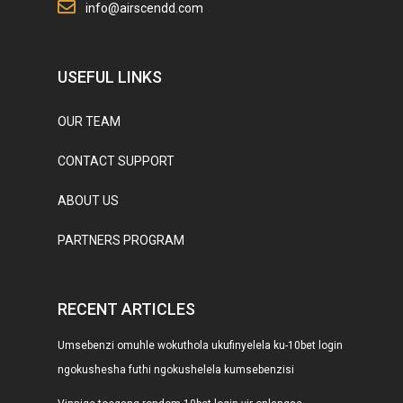
info@airscendd.com
USEFUL LINKS
OUR TEAM
CONTACT SUPPORT
ABOUT US
PARTNERS PROGRAM
RECENT ARTICLES
Umsebenzi omuhle wokuthola ukufinyelela ku-10bet login
ngokushesha futhi ngokushelela kumsebenzisi