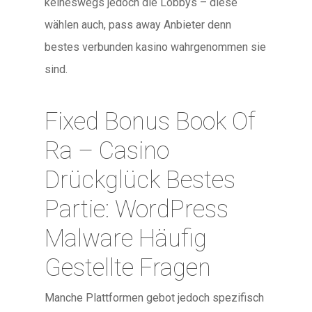
keineswegs jedoch die Lobbys – diese
wählen auch, pass away Anbieter denn
bestes verbunden kasino wahrgenommen sie
sind.
Fixed Bonus Book Of
Ra – Casino
Drückglück Bestes
Partie: WordPress
Malware Häufig
Gestellte Fragen
Manche Plattformen gebot jedoch spezifisch