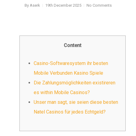
By
Aserk
19th December 2025
No Comments
Content
Casino-Softwaresystem ihr besten
Mobile Verbunden Kasino Spiele
Die Zahlungsmöglichkeiten existireren
es within Mobile Casinos?
Unser man sagt, sie seien diese besten
Natel Casinos für jedes Echtgeld?