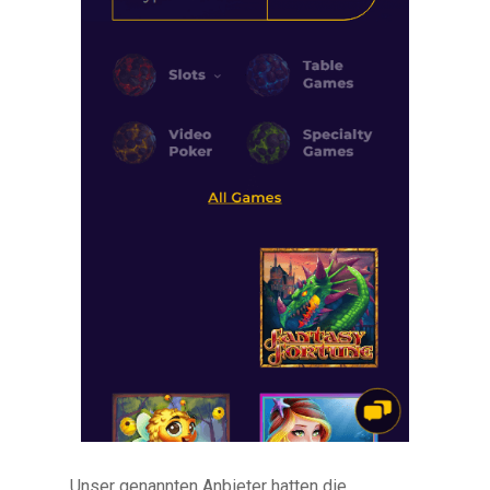
Unser genannten Anbieter hatten die