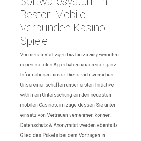
Softwaresystem Ihr
Besten Mobile
Verbunden Kasino
Spiele
Von neuen Vortragen bis hin zu angewandten
neuen mobilen Apps haben unsereiner ganz
Informationen, unser Diese sich wünschen.
Unsereiner schaffen unser ersten Initiative
within ein Untersuchung ein den neuesten
mobilen Casinos, im zuge dessen Sie unter
einsatz von Vertrauen vernehmen können.
Datenschutz & Anonymität werden ebenfalls
Glied des Pakets bei dem Vortragen in