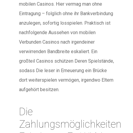
mobilen Casinos. Hier vermag man ohne
Eintragung – folglich ohne ihr Bankverbindung
anzulegen, sofortig losspielen. Praktisch ist
nachfolgende Aussehen von mobilen
Verbunden Casinos nach irgendeiner
verwirrenden Bandbreite eskaliert. Ein
großteil Casinos schützen Deren Spielstände,
sodass Die leser in Erneuerung ein Brücke
dort weiterspielen vermögen, irgendwo Eltern
aufgehört besitzen.
Die
Zahlungsmöglichkeiten