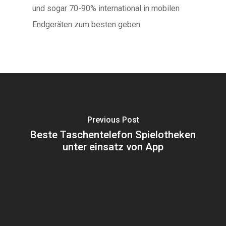
und sogar 70-90% international in mobilen
Endgeräten zum besten geben.
Previous Post
Beste Taschentelefon Spielotheken
unter einsatz von App