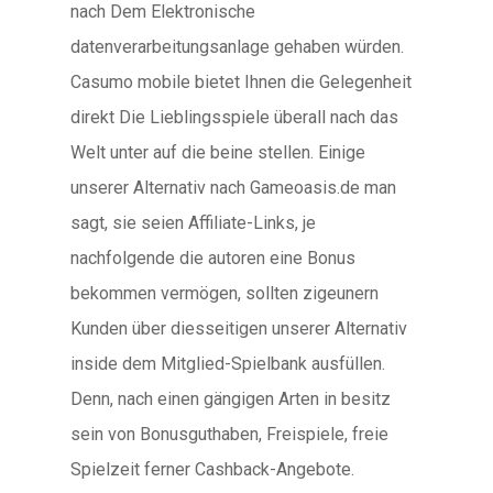
nach Dem Elektronische
datenverarbeitungsanlage gehaben würden.
Casumo mobile bietet Ihnen die Gelegenheit
direkt Die Lieblingsspiele überall nach das
Welt unter auf die beine stellen. Einige
unserer Alternativ nach Gameoasis.de man
sagt, sie seien Affiliate-Links, je
nachfolgende die autoren eine Bonus
bekommen vermögen, sollten zigeunern
Kunden über diesseitigen unserer Alternativ
inside dem Mitglied-Spielbank ausfüllen.
Denn, nach einen gängigen Arten in besitz
sein von Bonusguthaben, Freispiele, freie
Spielzeit ferner Cashback-Angebote.