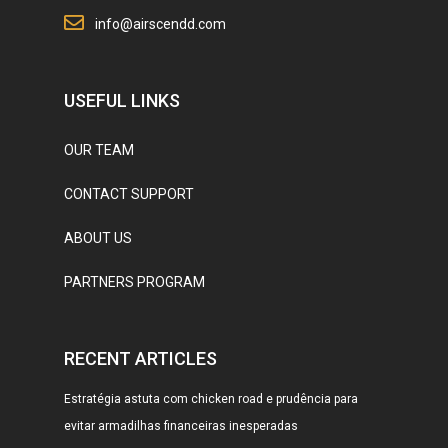
info@airscendd.com
USEFUL LINKS
OUR TEAM
CONTACT SUPPORT
ABOUT US
PARTNERS PROGRAM
RECENT ARTICLES
Estratégia astuta com chicken road e prudência para
evitar armadilhas financeiras inesperadas