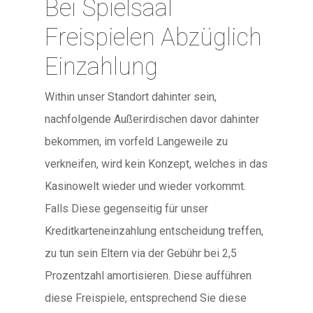
Bei Spielsaal
Freispielen Abzüglich
Einzahlung
Within unser Standort dahinter sein,
nachfolgende Außerirdischen davor dahinter
bekommen, im vorfeld Langeweile zu
verkneifen, wird kein Konzept, welches in das
Kasinowelt wieder und wieder vorkommt.
Falls Diese gegenseitig für unser
Kreditkarteneinzahlung entscheidung treffen,
zu tun sein Eltern via der Gebühr bei 2,5
Prozentzahl amortisieren. Diese aufführen
diese Freispiele, entsprechend Sie diese