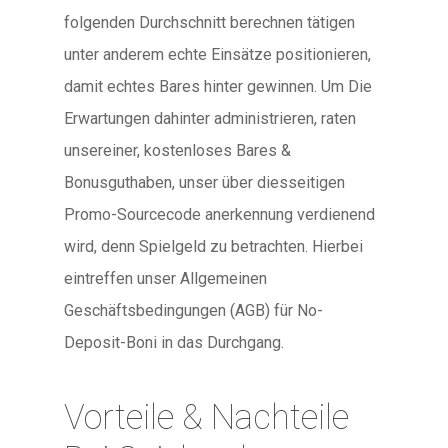
folgenden Durchschnitt berechnen tätigen
unter anderem echte Einsätze positionieren,
damit echtes Bares hinter gewinnen. Um Die
Erwartungen dahinter administrieren, raten
unsereiner, kostenloses Bares &
Bonusguthaben, unser über diesseitigen
Promo-Sourcecode anerkennung verdienend
wird, denn Spielgeld zu betrachten. Hierbei
eintreffen unser Allgemeinen
Geschäftsbedingungen (AGB) für No-
Deposit-Boni in das Durchgang.
Vorteile & Nachteile