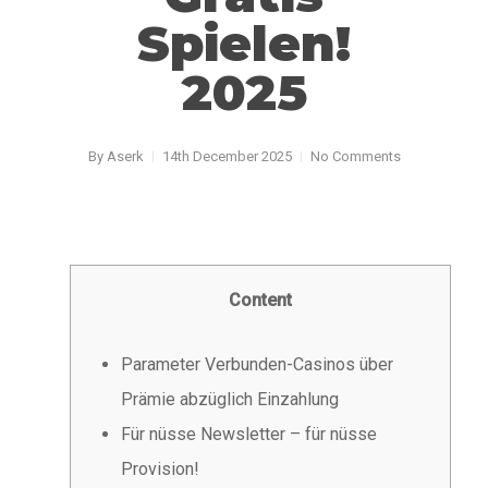
Spielen!
2025
By
Aserk
14th December 2025
No Comments
Content
Parameter Verbunden-Casinos über
Prämie abzüglich Einzahlung
Für nüsse Newsletter – für nüsse
Provision!