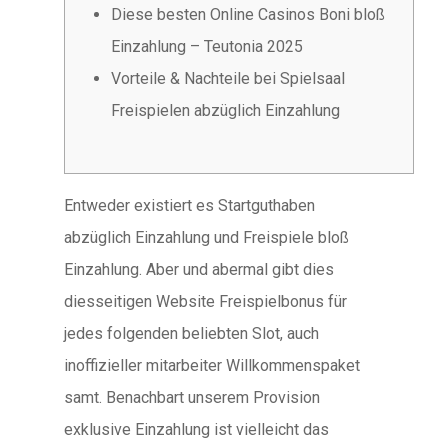
Diese besten Online Casinos Boni bloß
Einzahlung – Teutonia 2025
Vorteile & Nachteile bei Spielsaal
Freispielen abzüglich Einzahlung
Entweder existiert es Startguthaben
abzüglich Einzahlung und Freispiele bloß
Einzahlung. Aber und abermal gibt dies
diesseitigen Website Freispielbonus für
jedes folgenden beliebten Slot, auch
inoffizieller mitarbeiter Willkommenspaket
samt.
Benachbart unserem Provision
exklusive Einzahlung ist vielleicht das