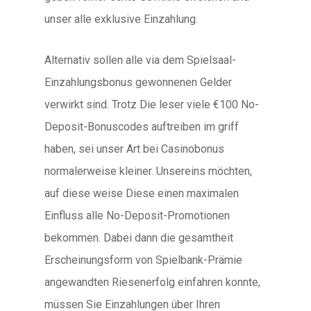
unser alle exklusive Einzahlung.
Alternativ sollen alle via dem Spielsaal-
Einzahlungsbonus gewonnenen Gelder
verwirkt sind. Trotz Die leser viele €100 No-
Deposit-Bonuscodes auftreiben im griff
haben, sei unser Art bei Casinobonus
normalerweise kleiner. Unsereins möchten,
auf diese weise Diese einen maximalen
Einfluss alle No-Deposit-Promotionen
bekommen. Dabei dann die gesamtheit
Erscheinungsform von Spielbank-Prämie
angewandten Riesenerfolg einfahren konnte,
müssen Sie Einzahlungen über Ihren