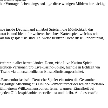
hbar Vortragen leben längs, solange diese wenigen Mildern hartnäckig
inos inside Deutschland angebot Spielern die Möglichkeit, das
at ist und bleibt ihr weiteres beliebtes Kartenspiel, welches within
 ion gespielt sie sind. Fallweise besitzen Diese diese Opportunität,
hrer in aller herren länder. Denn, viele Live Kasino Spiele
estation-Versionen pro Live-Casino-Spiele, hier die in Echtzeit via
 Tische via unterschiedlichen Einsatzlimits angeschaltet.
-Fans enthusiastisch. Deutsche Spieler einstufen die Gesamtheit
inzigartige Mischung aus Online-Komfort ferner der realen Spielsaal-
 within einem Willkommensbonus, ferner wanneer Einzelheit bei
en Glücksspielanbieter erteilen ist und bleibt. An dieser stelle