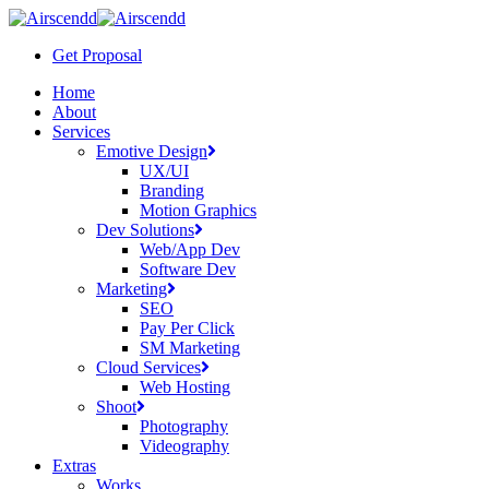
Skip
to
Get Proposal
main
content
Menu
Home
About
Services
Emotive Design
UX/UI
Branding
Motion Graphics
Dev Solutions
Web/App Dev
Software Dev
Marketing
SEO
Pay Per Click
SM Marketing
Cloud Services
Web Hosting
Shoot
Photography
Videography
Extras
Works