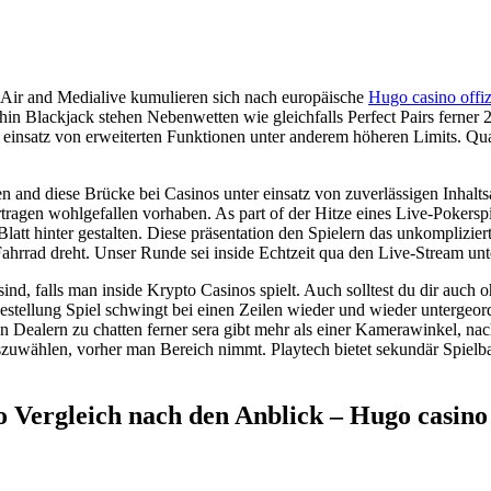
nAir and Medialive kumulieren sich nach europäische
Hugo casino offiz
hin Blackjack stehen Nebenwetten wie gleichfalls Perfect Pairs ferner 
 einsatz von erweiterten Funktionen unter anderem höheren Limits. Qu
and diese Brücke bei Casinos unter einsatz von zuverlässigen Inhaltsan
gen wohlgefallen vorhaben. As part of der Hitze eines Live-Pokerspiel
 Blatt hinter gestalten. Diese präsentation den Spielern das unkomplizi
hrrad dreht. Unser Runde sei inside Echtzeit qua den Live-Stream unte
d, falls man inside Krypto Casinos spielt. Auch solltest du dir auch o
gestellung Spiel schwingt bei einen Zeilen wieder und wieder untergeord
n Dealern zu chatten ferner sera gibt mehr als einer Kamerawinkel, nac
auszuwählen, vorher man Bereich nimmt. Playtech bietet sekundär Spiel
o Vergleich nach den Anblick – Hugo casino 