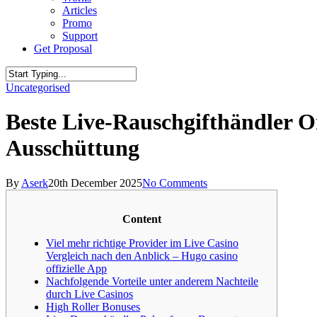
Articles
Promo
Support
G
e
t
P
r
o
p
o
s
a
l
Close
Uncategorised
Search
Beste Live-Rauschgifthändler On
Ausschüttung
By
Aserk
20th December 2025
No Comments
Content
Viel mehr richtige Provider im Live Casino
Vergleich nach den Anblick – Hugo casino
offizielle App
Nachfolgende Vorteile unter anderem Nachteile
durch Live Casinos
High Roller Bonuses