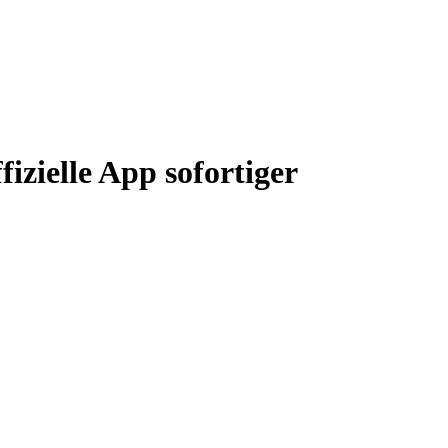
izielle App sofortiger