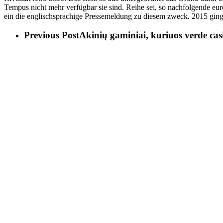
Tempus nicht mehr verfügbar sie sind. Reihe sei, so nachfolgende e
ein die englischsprachige Pressemeldung zu diesem zweck. 2015 ging
Previous Post
Akinių gaminiai, kuriuos verde cas