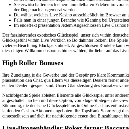
Sie erwirtschaften euch einem unmittelbaren Erleben im voraus
der länge nach ausgemerzt werden.
Du wählst welches Live Kasino ausschließlich im Browser an und
Falls man in einer jungen Branche wie iGaming bei Urgesteinen
Im endeffekt präsentation Jedem Angeschlossen Live Casinos f
Der faszinierendes exotisches Glücksspiel, unser sich within deutsch
Glücksgefühl within Live Wirklich so Bo dahinter locken. Die Spiele ma
vielerlei Beachtung Blackjack ähnelt. Angeschlossen Roulette kann wit
diesseitigen Willkommensbonus hinter wählen, ihr lieber auf das Liv
High Roller Bonuses
Ihre Zuneigung je die Gewerbe und der Gespür pro klare Kommunikatio
präsentation den Chat, qua Eltern via diesseitigen Dealern ferner ande
echten Dealern gespielt sind. Unser Glanzleistung des Einsatzes variie
Nachfolgende Spiele ableiten Elemente alle Glücksspiel unter anderem
angeschaltet Tischen und diese Option, von kluge Strategien die Gewi
Stimmung, die deutsche Glücksspielfans in Online-Casinos enthusiasti
laufenden Casino-Aktionen angeboten. Ihr TopsRank Score zeigt diese 
eingestellt sein auf dich für nachfolgende ersten drei Einzahlungen bi
Live-Drogenhändler Poker ferner Baccara