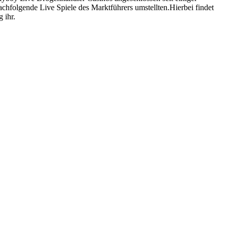
hfolgende Live Spiele des Marktführers umstellten.Hierbei findet
 ihr.