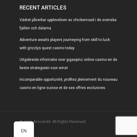
RECENT ARTICLES
Vädret påverkar upplevelsen av chickenroad i de svenska
fjällen och dalarna
Adventure awaits players journeying from skill to luck
with grizzlys quest casino today
Uitgebreide informatie over gigaspinz online casino en de
beste strategieën voor winst
Incomparable opportunité, profitez pleinement du nouveau
casino en ligne suisse et de ses offres exclusives
© 2026 Airscendd. All Rights Reserved
EN