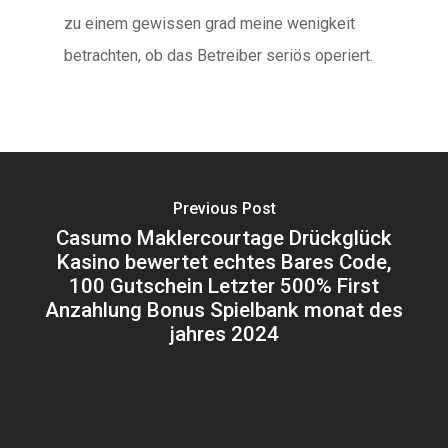
zu einem gewissen grad meine wenigkeit
betrachten, ob das Betreiber seriös operiert.
Previous Post
Casumo Maklercourtage Drückglück
Kasino bewertet echtes Bares Code,
100 Gutschein Letzter 500% First
Anzahlung Bonus Spielbank monat des
jahres 2024