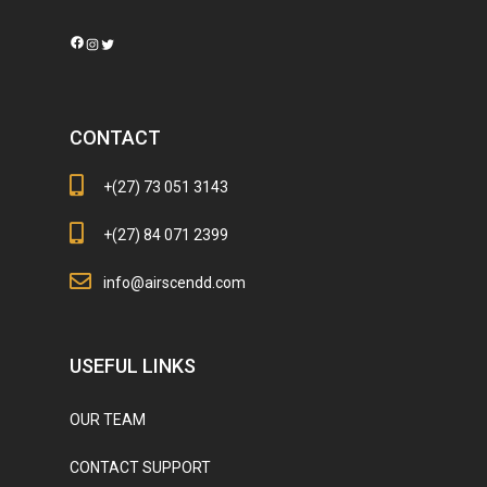
Facebook
Instagram
Twitter
CONTACT
+(27) 73 051 3143
+(27) 84 071 2399
info@airscendd.com
USEFUL LINKS
OUR TEAM
CONTACT SUPPORT