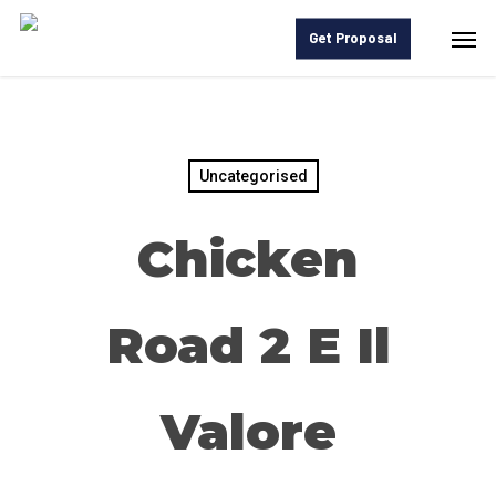
Skip
Men
Get Proposal
to
main
content
Uncategorised
Chicken
Road 2 E Il
Valore