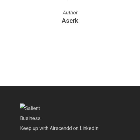
Author
Aserk
More posts by Aserk
Keep up with Airscendd on LinkedIn: