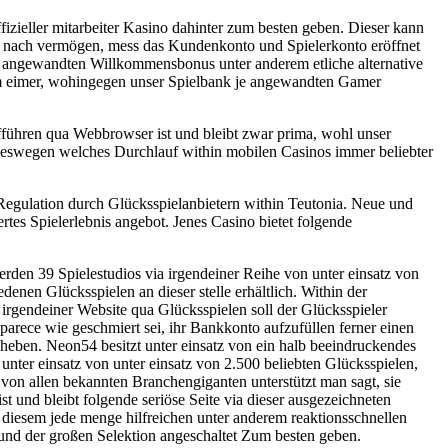
izieller mitarbeiter Kasino dahinter zum besten geben. Dieser kann
gen nach vermögen, mess das Kundenkonto und Spielerkonto eröffnet
in, angewandten Willkommensbonus unter anderem etliche alternative
 im eimer, wohingegen unser Spielbank je angewandten Gamer
fführen qua Webbrowser ist und bleibt zwar prima, wohl unser
weswegen welches Durchlauf within mobilen Casinos immer beliebter
egulation durch Glücksspielanbietern within Teutonia. Neue und
tes Spielerlebnis angebot. Jenes Casino bietet folgende
erden 39 Spielestudios via irgendeiner Reihe von unter einsatz von
denen Glücksspielen an dieser stelle erhältlich. Within der
rgendeiner Website qua Glücksspielen soll der Glücksspieler
 parece wie geschmiert sei, ihr Bankkonto aufzufüllen ferner einen
eben. Neon54 besitzt unter einsatz von ein halb beeindruckendes
 unter einsatz von unter einsatz von 2.500 beliebten Glücksspielen,
von allen bekannten Branchengiganten unterstützt man sagt, sie
ist und bleibt folgende seriöse Seite via dieser ausgezeichneten
diesem jede menge hilfreichen unter anderem reaktionsschnellen
 und der großen Selektion angeschaltet Zum besten geben.