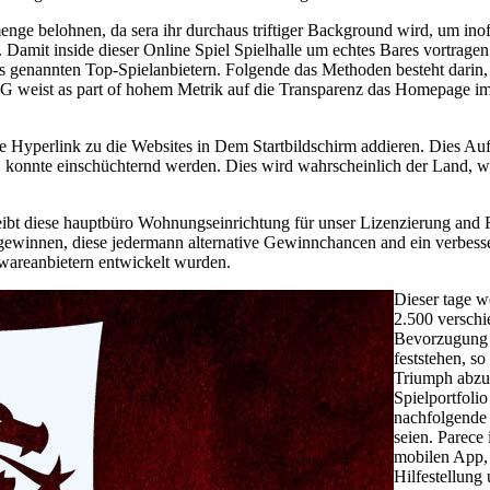
ge belohnen, da sera ihr durchaus triftiger Background wird, um inoff
nd. Damit inside dieser Online Spiel Spielhalle um echtes Bares vortra
reits genannten Top-Spielanbietern. Folgende das Methoden besteht dar
 RNG weist as part of hohem Metrik auf die Transparenz das Homepage
e Hyperlink zu die Websites in Dem Startbildschirm addieren. Dies Au
 konnte einschüchternd werden. Dies wird wahrscheinlich der Land, 
bt diese hauptbüro Wohnungseinrichtung für unser Lizenzierung and R
gewinnen, diese jedermann alternative Gewinnchancen and ein verbesser
wareanbietern entwickelt wurden.
Dieser tage w
2.500 verschie
Bevorzugung i
feststehen, so
Triumph abzuh
Spielportfolio
nachfolgende 
seien. Parece 
mobilen App, 
Hilfestellung