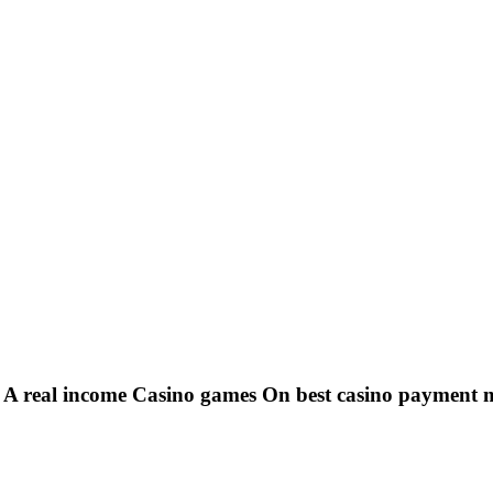
y A real income Casino games On best casino payment 