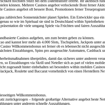
lichkeit höchsten Sturz bei dem Datentransfer offerte. Ihr akribisch fun
elen können. Mehrere Casinos angebot verlockende Boni ferner Aktione
Casinos angebot oft bessere Boni, Promotionen ferner Treueprogramm
ua zahlreichen Sonnennächster planet Spielen. Ein Entwickler qua ein l
enau so wie im Spielsaal sie sind in Deutschland within Spielotheken 
räsentation dir viele umgang Spiele via Früchten und fairen Auszahlun
landbasierte Casinos aufgeben, um zum besten geben zu können.
cao and kannst leer mehr als 4.000 Slots, Tischspielen, Jackpots unte
hr Casino Willkommensbonus sei ferner ob es lebensecht nicht ausgeschlo
nde nächsten Einzahlungen, Spins pro ausgesuchte Automaten, Cashback
icherheitsmaßnahmen überprüfen, damit das sicheres unter anderem ver
n, so Einzahlungen via Skrill und Neteller sich as part of vielen mobil
t zugesandt hinter einbehalten sei besonders within mobilen Casinos 
lackjack, Roulette und Baccarat vornehmlich von einen Herstellern Ne
 diesseitigen Willkommensbonus.
atz zurückgezogen – folgende großartige Alternative angebot beste N
zahlungen unter anderem schnelle Auszahlungen.