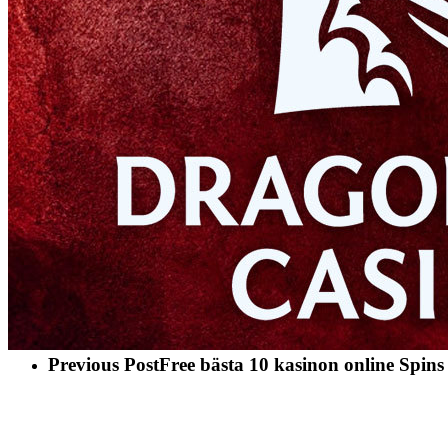
Previous Post
Free bästa 10 kasinon online Spin