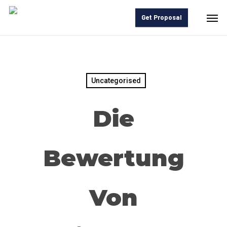
Skip
Men
Get Proposal
to
main
content
Uncategorised
Die
Bewertung
Von