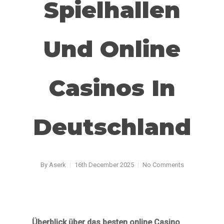
Spielhallen
Und Online
Casinos In
Deutschland
By
Aserk
16th December 2025
No Comments
Überblick über das besten online Casino