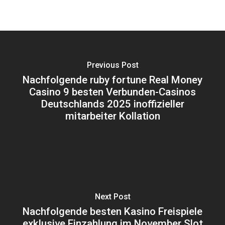
Previous Post
Nachfolgende ruby fortune Real Money
Casino 9 besten Verbunden-Casinos
Deutschlands 2025 inoffizieller
mitarbeiter Kollation
Next Post
Nachfolgende besten Kasino Freispiele
exklusive Einzahlung im November Slot