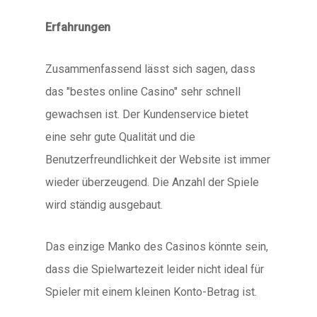
Erfahrungen
Zusammenfassend lässt sich sagen, dass
das "bestes online Casino" sehr schnell
gewachsen ist. Der Kundenservice bietet
eine sehr gute Qualität und die
Benutzerfreundlichkeit der Website ist immer
wieder überzeugend. Die Anzahl der Spiele
wird ständig ausgebaut.
Das einzige Manko des Casinos könnte sein,
dass die Spielwartezeit leider nicht ideal für
Spieler mit einem kleinen Konto-Betrag ist.