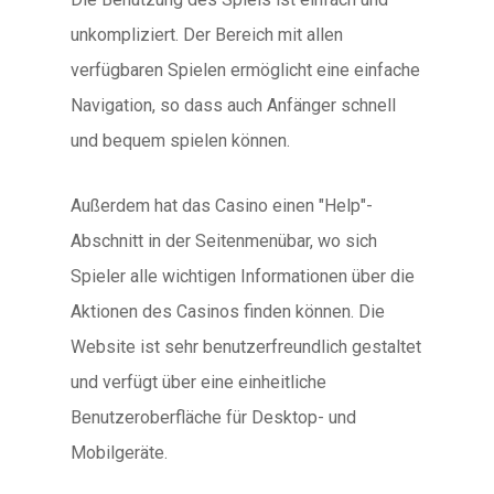
unkompliziert. Der Bereich mit allen
verfügbaren Spielen ermöglicht eine einfache
Navigation, so dass auch Anfänger schnell
und bequem spielen können.
Außerdem hat das Casino einen "Help"-
Abschnitt in der Seitenmenübar, wo sich
Spieler alle wichtigen Informationen über die
Aktionen des Casinos finden können. Die
Website ist sehr benutzerfreundlich gestaltet
und verfügt über eine einheitliche
Benutzeroberfläche für Desktop- und
Mobilgeräte.