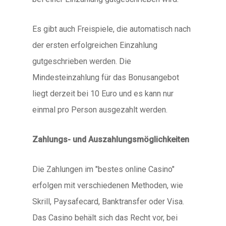
Es gibt auch Freispiele, die automatisch nach
der ersten erfolgreichen Einzahlung
gutgeschrieben werden. Die
Mindesteinzahlung für das Bonusangebot
liegt derzeit bei 10 Euro und es kann nur
einmal pro Person ausgezahlt werden.
Zahlungs- und Auszahlungsmöglichkeiten
Die Zahlungen im "bestes online Casino"
erfolgen mit verschiedenen Methoden, wie
Skrill, Paysafecard, Banktransfer oder Visa.
Das Casino behält sich das Recht vor, bei