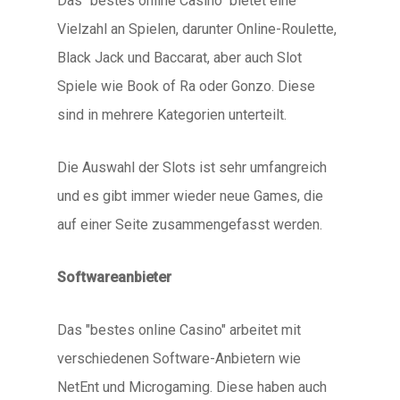
Das "bestes online Casino" bietet eine
Vielzahl an Spielen, darunter Online-Roulette,
Black Jack und Baccarat, aber auch Slot
Spiele wie Book of Ra oder Gonzo. Diese
sind in mehrere Kategorien unterteilt.
Die Auswahl der Slots ist sehr umfangreich
und es gibt immer wieder neue Games, die
auf einer Seite zusammengefasst werden.
Softwareanbieter
Das "bestes online Casino" arbeitet mit
verschiedenen Software-Anbietern wie
NetEnt und Microgaming. Diese haben auch