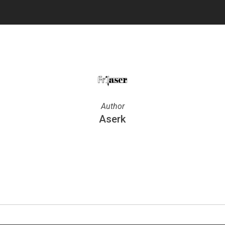
Author
Aserk
More posts by Aserk