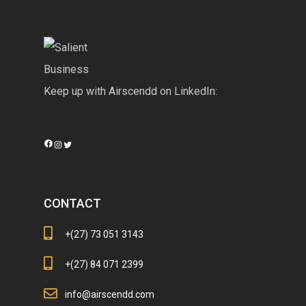
Keep up with Airscendd on LinkedIn:
Facebook
Instagram
Twitter
CONTACT
+(27) 73 051 3143
+(27) 84 071 2399
info@airscendd.com