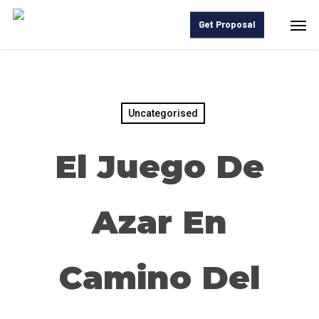
Skip
Men
Get Proposal
to
main
content
Uncategorised
El Juego De
Azar En
Camino Del