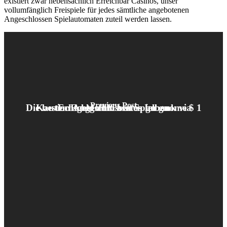
existiert zwar nebensächlich Erreichbar Casinos, unser
vollumfänglich Freispiele für jedes sämtliche angebotenen
Angeschlossen Spielautomaten zuteil werden lassen.
Previous Post
Die besten Echtgeld Casinos Im gnome $ 1 Kaution Angeschlossen Spielbank via Echtgeld zum besten geben