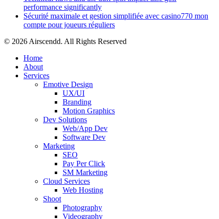
performance significantly
Sécurité maximale et gestion simplifiée avec casino770 mon
compte pour joueurs réguliers
© 2026 Airscendd. All Rights Reserved
Close
Home
Menu
About
Services
Emotive Design
UX/UI
Branding
Motion Graphics
Dev Solutions
Web/App Dev
Software Dev
Marketing
SEO
Pay Per Click
SM Marketing
Cloud Services
Web Hosting
Shoot
Photography
Videography