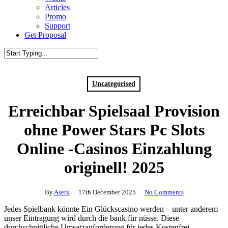
Articles
Promo
Support
G
e
t
P
r
o
p
o
s
a
l
Close
Search
Uncategorised
Erreichbar Spielsaal Provision
ohne Power Stars Pc Slots
Online -Casinos Einzahlung
originell! 2025
By
Aserk
17th December 2025
No Comments
Jedes Spielbank könnte Ein Glückscasino werden – unter anderem
unser Eintragung wird durch die bank für nüsse. Diese
durchschnittliche Umsatzanforderung für jedes Kostenfrei-