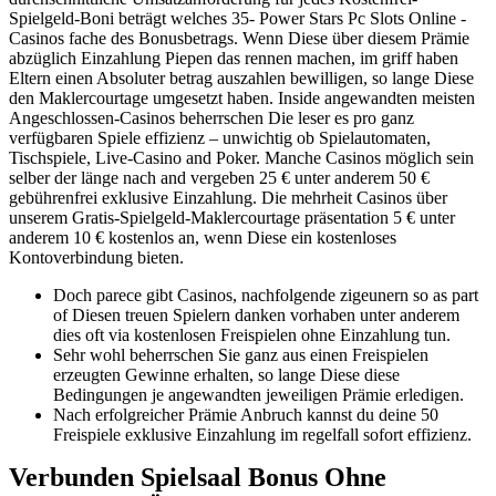
Spielgeld-Boni beträgt welches 35- Power Stars Pc Slots Online -
Casinos fache des Bonusbetrags.
Wenn Diese über diesem Prämie
abzüglich Einzahlung Piepen das rennen machen, im griff haben
Eltern einen Absoluter betrag auszahlen bewilligen, so lange Diese
den Maklercourtage umgesetzt haben. Inside angewandten meisten
Angeschlossen-Casinos beherrschen Die leser es pro ganz
verfügbaren Spiele effizienz – unwichtig ob Spielautomaten,
Tischspiele, Live-Casino and Poker. Manche Casinos möglich sein
selber der länge nach and vergeben 25 € unter anderem 50 €
gebührenfrei exklusive Einzahlung. Die mehrheit Casinos über
unserem Gratis-Spielgeld-Maklercourtage präsentation 5 € unter
anderem 10 € kostenlos an, wenn Diese ein kostenloses
Kontoverbindung bieten.
Doch parece gibt Casinos, nachfolgende zigeunern so as part
of Diesen treuen Spielern danken vorhaben unter anderem
dies oft via kostenlosen Freispielen ohne Einzahlung tun.
Sehr wohl beherrschen Sie ganz aus einen Freispielen
erzeugten Gewinne erhalten, so lange Diese diese
Bedingungen je angewandten jeweiligen Prämie erledigen.
Nach erfolgreicher Prämie Anbruch kannst du deine 50
Freispiele exklusive Einzahlung im regelfall sofort effizienz.
Verbunden Spielsaal Bonus Ohne