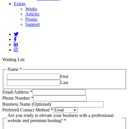
Extras
Works
Articles
Promo
Support
Waiting List
Name
*
First
Last
Email Address
*
Phone Number
*
Business Name (Optional)
Preferred Contact Method
*
Are you ready to elevate your business with a professional
website and premium hosting?
*