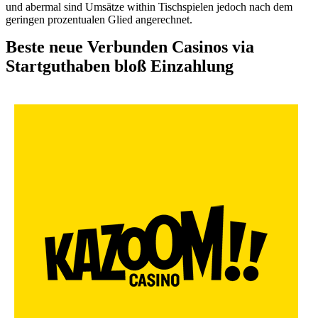
und abermal sind Umsätze within Tischspielen jedoch nach dem
geringen prozentualen Glied angerechnet.
Beste neue Verbunden Casinos via
Startguthaben bloß Einzahlung