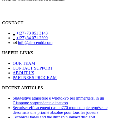
Facebook
Instagram
Twitter
CONTACT
+(27) 73 051 3143
+(27) 84 071 2399
info@airscendd.com
USEFUL LINKS
OUR TEAM
CONTACT SUPPORT
ABOUT US
PARTNERS PROGRAM
RECENT ARTICLES
Suggestive atmosfere e wildtokyo per immergersi in un
Giappone sorprendente e inatteso
Sécuriser efficacement casino770 mon compte représente
désormais une priorité absolue pour tous les joueurs
Technical flaws and the duff spin impact disc golf