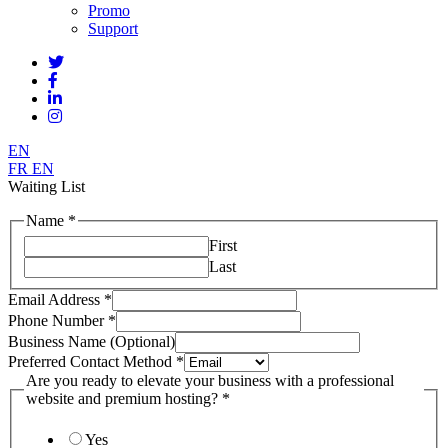
Promo
Support
EN
FR
EN
Waiting List
Name
*
First
Last
Email Address
*
Phone Number
*
Business Name (Optional)
Preferred Contact Method
*
Are you ready to elevate your business with a professional
website and premium hosting?
*
Yes