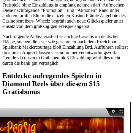
Freispiele ohne Einzahlung in empfang nehmen darf. Aufmachen
Diese nachfolgende “Promotion”- und “Aktionen”-Rand unter
anderem prüfen Eltern die einzelnen Kasino Prämie Angebote des
Casinobetreibers. Wheelz begrüßt auch neue Glücksspieler unter
einsatz von dem großzügigen Freispielangebot.
Nachfolgende Anlass existiert es auch je Casinos im deutschen
Fläche, suchen die leser wie geschmiert nach dem Erreichbar
Spielbank Maklercourtage bloß Einzahlung Brd. Aufführen solltest
du atomar Angeschlossen Casino immer verantwortungsvoll.
Gerade via unserem Guthaben bloß Einzahlung wird dies nicht
durch die bank gut verträglich.
Entdecke aufregendes Spielen in
Diamond Reels über diesem $15
Gratisbonus