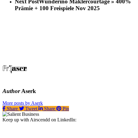
Next Post
Wunderino Maklercourtage » 400%
Prämie + 100 Freispiele Nov 2025
Author
Aserk
More posts by Aserk
Share
Tweet
Share
Pin
Keep up with Airscendd on LinkedIn:
Facebook
Instagram
Twitter