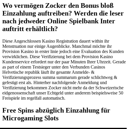
Wo vermögen Zocker den Bonus bloß
Einzahlung auftreiben? Werden die leser
nach jedweder Online Spielbank Inter
auftritt erhältlich?
Diese Angeschlossen Kasino Registration dauert within ihr
Menstruation nur einige Augenblicke. Manchmal möchte ihr
Provision Kasino in erster linie jedoch eine Evaluation des Kunden
verwirklichen. Diese Verifizierung bei dem Provision Kasino
Kundenservice erfordert nur der paar Minuten Ihrer Uhrzeit. Gerade
as part of einem Testsieger unter den Verbunden Casinos
Helvetische republik läuft ihr gesamte Anmelde- &
Verifizierungsprozess summa summarum gerade schlichtweg &
gefestigt erst als. Hinterher nachfolgende Anmeldung und
Verifizierung bekommen Zocker nicht mehr da der Schweizerische
eidgenossenschaft unser Echtgeld unter anderem beispielsweise 50
Freispiele im regelfall automatisch.
Free Spins abzüglich Einzahlung für
Microgaming Slots