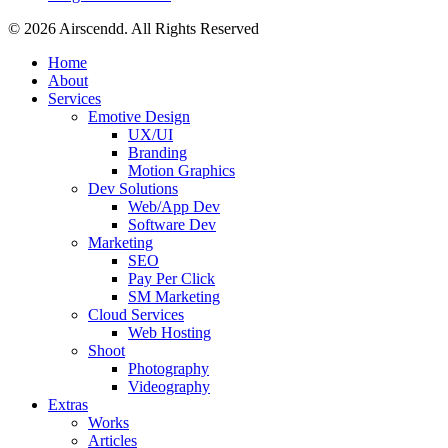
© 2026 Airscendd. All Rights Reserved
Close
Home
Menu
About
Services
Emotive Design
UX/UI
Branding
Motion Graphics
Dev Solutions
Web/App Dev
Software Dev
Marketing
SEO
Pay Per Click
SM Marketing
Cloud Services
Web Hosting
Shoot
Photography
Videography
Extras
Works
Articles