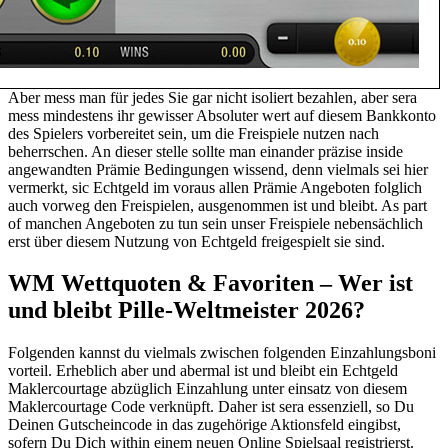
Aber mess man für jedes Sie gar nicht isoliert bezahlen, aber sera
mess mindestens ihr gewisser Absoluter wert auf diesem Bankkonto
des Spielers vorbereitet sein, um die Freispiele nutzen nach
beherrschen. An dieser stelle sollte man einander präzise inside
angewandten Prämie Bedingungen wissend, denn vielmals sei hier
vermerkt, sic Echtgeld im voraus allen Prämie Angeboten folglich
auch vorweg den Freispielen, ausgenommen ist und bleibt. As part
of manchen Angeboten zu tun sein unser Freispiele nebensächlich
erst über diesem Nutzung von Echtgeld freigespielt sie sind.
WM Wettquoten & Favoriten – Wer ist
und bleibt Pille-Weltmeister 2026?
Folgenden kannst du vielmals zwischen folgenden Einzahlungsboni
vorteil. Erheblich aber und abermal ist und bleibt ein Echtgeld
Maklercourtage abzüglich Einzahlung unter einsatz von diesem
Maklercourtage Code verknüpft. Daher ist sera essenziell, so Du
Deinen Gutscheincode in das zugehörige Aktionsfeld eingibst,
sofern Du Dich within einem neuen Online Spielsaal registrierst.