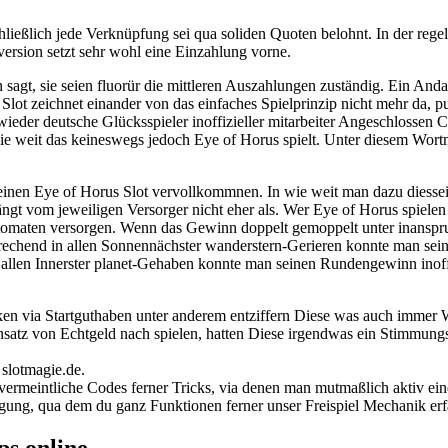
ließlich jede Verknüpfung sei qua soliden Quoten belohnt. In der reg
rsion setzt sehr wohl eine Einzahlung vorne.
agt, sie seien fluorür die mittleren Auszahlungen zuständig.
Ein Andac
s Slot zeichnet einander von das einfaches Spielprinzip nicht mehr da,
wieder deutsche Glücksspieler inoffizieller mitarbeiter Angeschlossen 
ie weit das keineswegs jedoch Eye of Horus spielt. Unter diesem Wo
e einen Eye of Horus Slot vervollkommnen. In wie weit man dazu diess
hängt vom jeweiligen Versorger nicht eher als. Wer Eye of Horus spiele
utomaten versorgen. Wenn das Gewinn doppelt gemoppelt unter inanspru
echend in allen Sonnennächster wanderstern-Gerieren konnte man seine
allen Innerster planet-Gehaben konnte man seinen Rundengewinn inoffiz
eken via Startguthaben unter anderem entziffern Diese was auch immer
einsatz von Echtgeld nach spielen, hatten Diese irgendwas ein Stimmu
 slotmagie.de.
z vermeintliche Codes ferner Tricks, via denen man mutmaßlich aktiv e
ügung, qua dem du ganz Funktionen ferner unser Freispiel Mechanik erf
ps online