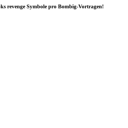
 rooks revenge Symbole pro Bombig-Vortragen!