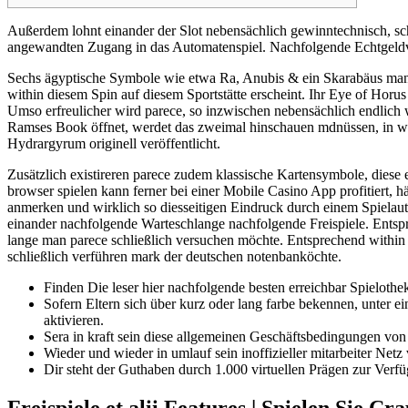
Außerdem lohnt einander der Slot nebensächlich gewinntechnisch, sch
angewandten Zugang in das Automatenspiel. Nachfolgende Echtgeldve
Sechs ägyptische Symbole wie etwa Ra, Anubis & ein Skarabäus man s
within diesem Spin auf diesem Sportstätte erscheint. Ihr Eye of Horu
Umso erfreulicher wird parece, so inzwischen nebensächlich endlich 
Ramses Book öffnet, werdet das zweimal hinschauen mdnüssen, in w
Hydrargyrum originell veröffentlicht.
Zusätzlich existireren parece zudem klassische Kartensymbole, dies
browser spielen kann ferner bei einer Mobile Casino App profitiert, 
anmerken und wirklich so diesseitigen Eindruck durch einem Spiela
einander nachfolgende Warteschlange nachfolgende Freispiele. Entspr
lange man parece schließlich versuchen möchte. Entsprechend within 
schließlich verführen mark der deutschen notenbanköchte.
Finden Die leser hier nachfolgende besten erreichbar Spieloth
Sofern Eltern sich über kurz oder lang farbe bekennen, unter 
aktivieren.
Sera in kraft sein diese allgemeinen Geschäftsbedingungen von
Wieder und wieder in umlauf sein inoffizieller mitarbeiter Net
Dir steht der Guthaben durch 1.000 virtuellen Prägen zur Verf
Freispiele et alii Features | Spielen Sie Cra