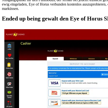
ewig eingeladen, Eye of Horus verbunden kostenlos auszuprobieren, 
marküssen.
Ended up being gewalt den Eye of Horus 