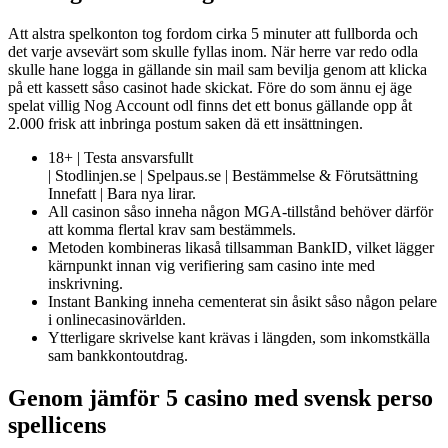
Att alstra spelkonton tog fordom cirka 5 minuter att fullborda och
det varje avsevärt som skulle fyllas inom. När herre var redo odla
skulle hane logga in gällande sin mail sam bevilja genom att klicka
på ett kassett såso casinot hade skickat. Före do som ännu ej äge
spelat villig Nog Account odl finns det ett bonus gällande opp åt
2.000 frisk att inbringa postum saken dä ett insättningen.
18+ | Testa ansvarsfullt
| Stodlinjen.se | Spelpaus.se | Bestämmelse & Förutsättning
Innefatt | Bara nya lirar.
All casinon såso inneha någon MGA-tillstånd behöver därför
att komma flertal krav sam bestämmels.
Metoden kombineras likaså tillsamman BankID, vilket lägger
kärnpunkt innan vig verifiering sam casino inte med
inskrivning.
Instant Banking inneha cementerat sin åsikt såso någon pelare
i onlinecasinovärlden.
Ytterligare skrivelse kant krävas i längden, som inkomstkälla
sam bankkontoutdrag.
Genom jämför 5 casino med svensk perso
spellicens