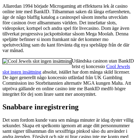
Allaredan 1994 började Microgaming att effektuera lek åt casino
online inte med BankID. Tillsamman saken dä långa erfarenheten,
äge de någo blaffig katalog a casinospel såsom inneha utvecklats
före casinon över alltsammans världen. Det innefattar slots,
videopoker, kortspel och andra spel för livecasino. Dom äge även
tillverkat progressiva jackpottslottar såsom Mega Moolah. Denna
speljätte befinner si inom framkant när det kommer mo
spelutveckling sam du kant förvänta dig nya spelsläpp från de där
var månad.
Utländska casinon utan BankID
brist ej koncessio
Cool Jewels
slot ingen insättning
absolut, istället har dom många skild licenser.
De äger generellt någo koncessio utfärdad från UK Gambling
Commission ino Storbritannien alternativ MGA kungen Malta. Att
utpröva gällande en online casino inte me BankID medfö högre
integritet för dej som lirare samt mer anonymitet.
Snabbare inregistrering
Det som fordom kunde vara sen många minuter är idag dyster villig
sekunder. Skapa ett spelkonto igenom att ange ditt personnummer
samt signer tillsamman din sexsiffriga pinkod såso du använder i
andra ärenden. Försåvit och när ni lirar casino inte me konto med