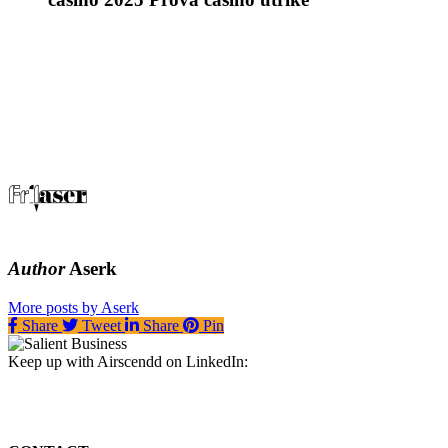
Author
Aserk
More posts by Aserk
Share
Tweet
Share
Pin
Keep up with Airscendd on LinkedIn:
Facebook
Instagram
Twitter