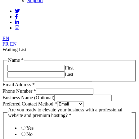
Support
EN
FR
EN
Waiting List
Name
*
First
Last
Email Address
*
Phone Number
*
Business Name (Optional)
Preferred Contact Method
*
Are you ready to elevate your business with a professional
website and premium hosting?
*
Yes
No