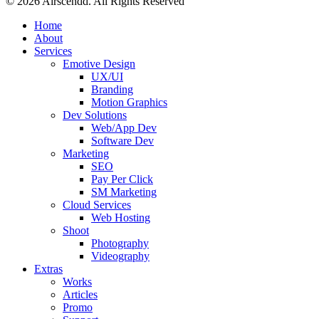
© 2026 Airscendd. All Rights Reserved
Close
Home
Menu
About
Services
Emotive Design
UX/UI
Branding
Motion Graphics
Dev Solutions
Web/App Dev
Software Dev
Marketing
SEO
Pay Per Click
SM Marketing
Cloud Services
Web Hosting
Shoot
Photography
Videography
Extras
Works
Articles
Promo