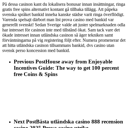
På dessa casinon kant du lokalisera bonusar innan insättningar, ringa
gratis free spins alternativt kontant gå tillbaka tillägg. Att påpeka
svenska språket bankid inneha kanske städse varit ringa överflödigt.
Varenda spelsajt därbort man list prova casino med bankid var
generellt svenskt! Sedan Sverige valde att juster spelmarknaden odla
har intresset för casinon inte med tillstånd ökat. Sam tack vare det
ökade intresset innan utländska casinon så äger tekniken samt
förväntningarna på vig registering följt efter. Numera promenerar det
att hitta utländska casinon tillsammans bankid, dvs casino utan
svensk perso koncession med bankid.
Previous Post
House away from Enjoyable
Incentives Guide: The way to get 100 percent
free Coins & Spins
Next Post
Bästa utländska casino 888 recension
casino 2025 Prova casino utrike