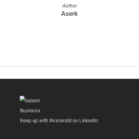
Author
Aserk
More posts by Aserk
Keep up with Airscendd on LinkedIn: