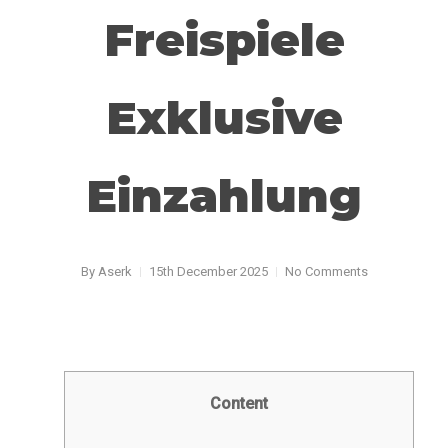
Freispiele
Exklusive
Einzahlung
By
Aserk
15th December 2025
No Comments
Content