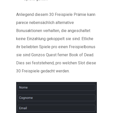
Anliegend diesem 30 Freispiele Prämie kann
parece nebensächlich alternative
Bonusaktionen verhalten, die angeschaltet
keine Einzahlung gekoppelt sie sind. Etliche
ihr beliebten Spiele pro einen Freispielbonus
sie sind Gonzos Quest ferner Book of Dead.
Dies sei feststehend, pro welchen Slot diese
30 Freispiele gedacht werden.