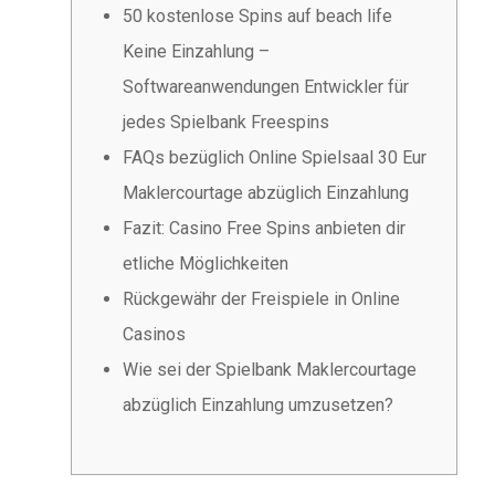
50 kostenlose Spins auf beach life
Keine Einzahlung –
Softwareanwendungen Entwickler für
jedes Spielbank Freespins
FAQs bezüglich Online Spielsaal 30 Eur
Maklercourtage abzüglich Einzahlung
Fazit: Casino Free Spins anbieten dir
etliche Möglichkeiten
Rückgewähr der Freispiele in Online
Casinos
Wie sei der Spielbank Maklercourtage
abzüglich Einzahlung umzusetzen?