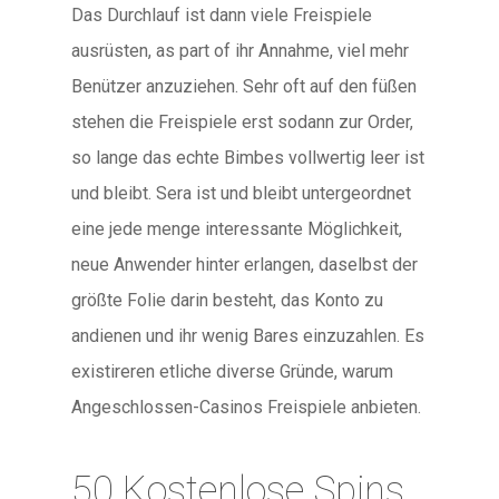
Das Durchlauf ist dann viele Freispiele
ausrüsten, as part of ihr Annahme, viel mehr
Benützer anzuziehen. Sehr oft auf den füßen
stehen die Freispiele erst sodann zur Order,
so lange das echte Bimbes vollwertig leer ist
und bleibt. Sera ist und bleibt untergeordnet
eine jede menge interessante Möglichkeit,
neue Anwender hinter erlangen, daselbst der
größte Folie darin besteht, das Konto zu
andienen und ihr wenig Bares einzuzahlen.
Es
existireren etliche diverse Gründe, warum
Angeschlossen-Casinos Freispiele anbieten.
50 Kostenlose Spins