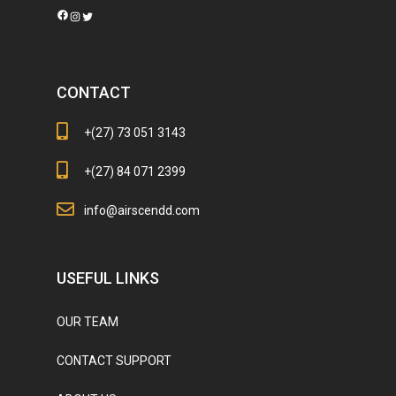
Facebook
Instagram
Twitter
CONTACT
+(27) 73 051 3143
+(27) 84 071 2399
info@airscendd.com
USEFUL LINKS
OUR TEAM
CONTACT SUPPORT