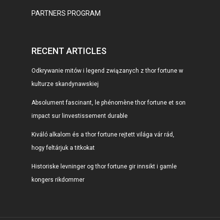
PARTNERS PROGRAM
RECENT ARTICLES
Odkrywanie mitów i legend związanych z thor fortune w
kulturze skandynawskiej
Absolument fascinant, le phénomène thor fortune et son
impact sur linvestissement durable
Kiváló alkalom és a thor fortune rejtett világa vár rád,
hogy feltárjuk a titkokat
Historiske levninger og thor fortune gir innsikt i gamle
kongers rikdommer