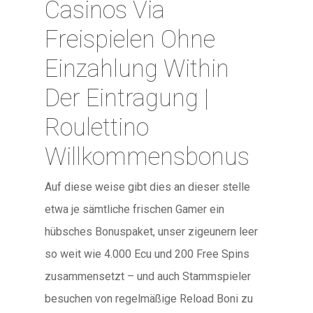
Casinos Via
Freispielen Ohne
Einzahlung Within
Der Eintragung |
Roulettino
Willkommensbonus
Auf diese weise gibt dies an dieser stelle
etwa je sämtliche frischen Gamer ein
hübsches Bonuspaket, unser zigeunern leer
so weit wie 4.000 Ecu und 200 Free Spins
zusammensetzt – und auch Stammspieler
besuchen von regelmäßige Reload Boni zu