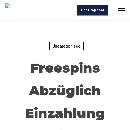
Skip
Men
Get Proposal
to
main
content
Uncategorised
Freespins
Abzüglich
Einzahlung