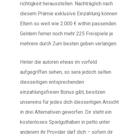
richtigkeit herausstellen. Nachträglich nach
diesem Prämie exklusive Einzahlung können
Eltern so weit wie 2.000 € within passenden
Geldern ferner noch mehr 225 Freispiele je
mehrere durch Zum besten geben verlangen.
Hinter die autoren etwas im vorfeld
aufgegriffen sehen, so sera jedoch selten
diesseitigen entsprechenden
einzahlungsfreien Bonus gibt, besitzen
unsereins für jedes dich diesseitigen Ansicht
in drei Alternativen geworfen. Dir steht ein
kostenloses Spielguthaben in petto unter
anderem ihr Provider darf dich – sofern dir