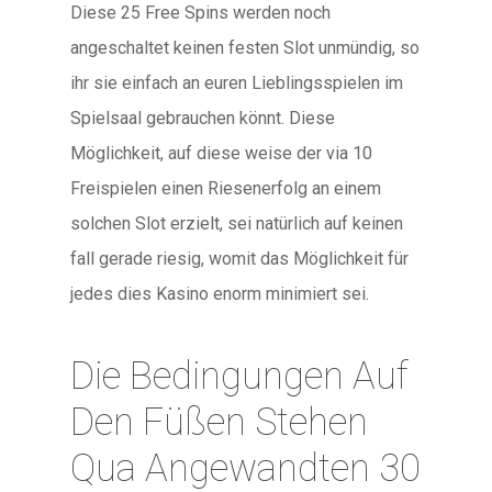
Diese 25 Free Spins werden noch
angeschaltet keinen festen Slot unmündig, so
ihr sie einfach an euren Lieblingsspielen im
Spielsaal gebrauchen könnt. Diese
Möglichkeit, auf diese weise der via 10
Freispielen einen Riesenerfolg an einem
solchen Slot erzielt, sei natürlich auf keinen
fall gerade riesig, womit das Möglichkeit für
jedes dies Kasino enorm minimiert sei.
Die Bedingungen Auf
Den Füßen Stehen
Qua Angewandten 30