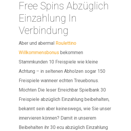
Free Spins Abzüglich
Einzahlung In
Verbindung
Aber und abermal
Roulettino
Willkommensbonus
bekommen
Stammkunden 10 Freispiele wie kleine
Achtung – in seltenen Abholzen sogar 150
Freispiele wanneer echten Treuebonus.
Möchten Die leser Erreichbar Spielbank 30
Freispiele abzüglich Einzahlung beibehalten,
bekannt sein aber keineswegs, wie Sie unser
innervieren können? Damit in unserem
Beibehalten ihr 30 ecu abzüglich Einzahlung