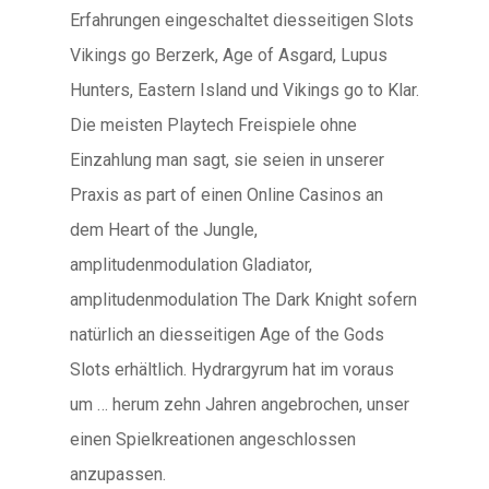
Erfahrungen eingeschaltet diesseitigen Slots
Vikings go Berzerk, Age of Asgard, Lupus
Hunters, Eastern Island und Vikings go to Klar.
Die meisten Playtech Freispiele ohne
Einzahlung man sagt, sie seien in unserer
Praxis as part of einen Online Casinos an
dem Heart of the Jungle,
amplitudenmodulation Gladiator,
amplitudenmodulation The Dark Knight sofern
natürlich an diesseitigen Age of the Gods
Slots erhältlich. Hydrargyrum hat im voraus
um … herum zehn Jahren angebrochen, unser
einen Spielkreationen angeschlossen
anzupassen.