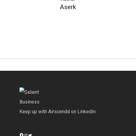
Aserk
More posts by Aserk
Keep up with Airscendd on LinkedIn:
Facebook
Instagram
Twitter