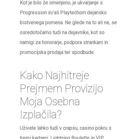
Kot je bilo že omenjeno, je ukvarjanje s
Progression in/ali Playtechom dejansko
bistvenega pomena. Ne glede na to ali ne, se
osredotočamo tudi na dejavnike, kot so
namigi za honorarje, podpora strankam in
promocijska prodaja ter spodbude.
Kako Najhitreje
Prejmem Provizijo
Moja Osebna
Izplačila?
Uživate lahko tudi v crapsu, casino pokru s
tremi kartami, Lightning Roulette in VIP