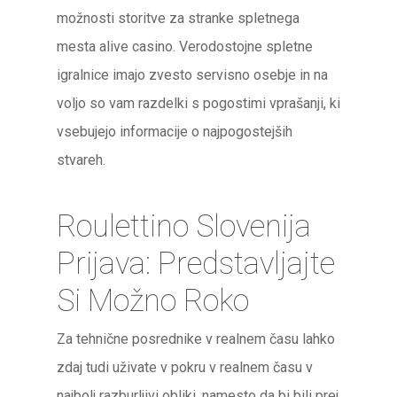
možnosti storitve za stranke spletnega
mesta alive casino.
Verodostojne spletne
igralnice imajo zvesto servisno osebje in na
voljo so vam razdelki s pogostimi vprašanji, ki
vsebujejo informacije o najpogostejših
stvareh.
Roulettino Slovenija
Prijava: Predstavljajte
Si Možno Roko
Za tehnične posrednike v realnem času lahko
zdaj tudi uživate v pokru v realnem času v
najbolj razburljivi obliki, namesto da bi bili prej