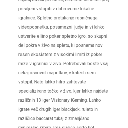
prisiljeni vstopiti v dobroverne lokalne
igralnice. Spletno pretakanje resničnega
videoposnetka, posamezni ljudje in vi lahko
ustvarite elitno poker spletno igro, so skupni
del pokra v živo na spletu, ki posnema nov
resen ekosistem z visokimi limiti iz poker
mize v igralnici v živo. Potrebovali boste vsaj
nekaj osnovnih napotkov, v katerih sem
vstopil. Nato lahko hitro zahtevate
specializirano točko v živo, kjer lahko najdete
različnih 13 iger Visionary iGaming. Lahko
igrate več drugih iger blackjack, ruleto in
različice baccarat tukaj z zmanjšano
minimalno izbiro. Ima slabšo sorto kot