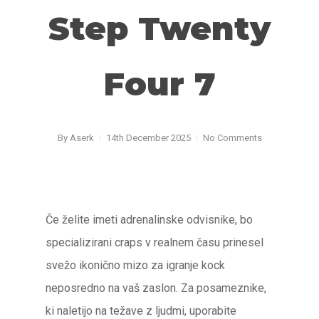
Step Twenty
Four 7
By
Aserk
14th December 2025
No Comments
Če želite imeti adrenalinske odvisnike, bo
specializirani craps v realnem času prinesel
svežo ikonično mizo za igranje kock
neposredno na vaš zaslon. Za posameznike,
ki naletijo na težave z ljudmi, uporabite