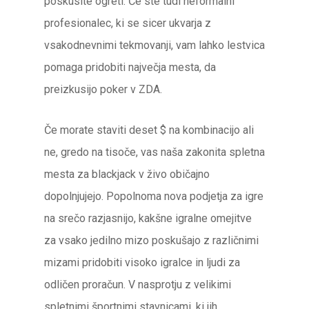
poskusite ogreti. Če ste tudi neformalni
profesionalec, ki se sicer ukvarja z
vsakodnevnimi tekmovanji, vam lahko lestvica
pomaga pridobiti največja mesta, da
preizkusijo poker v ZDA.
Če morate staviti deset $ na kombinacijo ali
ne, gredo na tisoče, vas naša zakonita spletna
mesta za blackjack v živo običajno
dopolnjujejo. Popolnoma nova podjetja za igre
na srečo razjasnijo, kakšne igralne omejitve
za vsako jedilno mizo poskušajo z različnimi
mizami pridobiti visoko igralce in ljudi za
odličen proračun. V nasprotju z velikimi
spletnimi športnimi stavnicami, ki jih