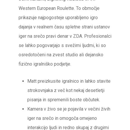
Western European Roulette. To območje
prikazuje najpogosteje uporabljeno igro
dajanja v realnem času spletne strani ustanov
iger na srečo pravi denar v ZDA. Profesionalci
se lahko pogovarjajo s svežimi ljudmi, ki so
osredotočeni na zvest studio ali dejansko
fizično igralniško podjetje.
Matt preizkusite igralnico in lahko stavite
strokovnjaka z več kot nekaj desetletji
pisanja in spremenili boste občutek.
Kamera v živo se je pojavila v večini živih
iger na srečo in omogoča omejeno
interakcijo ljudi in redno skupaj z drugimi