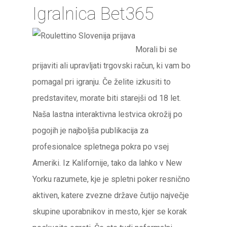
Igralnica Bet365
Morali bi se
prijaviti ali upravljati trgovski račun, ki vam bo
pomagal pri igranju. Če želite izkusiti to
predstavitev, morate biti starejši od 18 let.
Naša lastna interaktivna lestvica okrožij po
pogojih je najboljša publikacija za
profesionalce spletnega pokra po vsej
Ameriki. Iz Kalifornije, tako da lahko v New
Yorku razumete, kje je spletni poker resnično
aktiven, katere zvezne države čutijo največje
skupine uporabnikov in mesto, kjer se korak