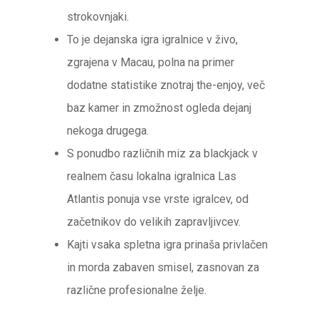
strokovnjaki.
To je dejanska igra igralnice v živo,
zgrajena v Macau, polna na primer
dodatne statistike znotraj the-enjoy, več
baz kamer in zmožnost ogleda dejanj
nekoga drugega.
S ponudbo različnih miz za blackjack v
realnem času lokalna igralnica Las
Atlantis ponuja vse vrste igralcev, od
začetnikov do velikih zapravljivcev.
Kajti vsaka spletna igra prinaša privlačen
in morda zabaven smisel, zasnovan za
različne profesionalne želje.