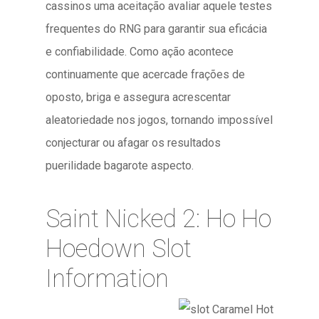
cassinos uma aceitação avaliar aquele testes
frequentes do RNG para garantir sua eficácia
e confiabilidade. Como ação acontece
continuamente que acercade frações de
oposto, briga e assegura acrescentar
aleatoriedade nos jogos, tornando impossível
conjecturar ou afagar os resultados
puerilidade bagarote aspecto.
Saint Nicked 2: Ho Ho
Hoedown Slot
Information