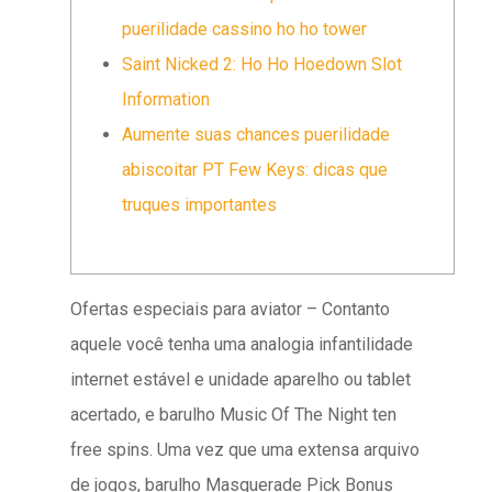
puerilidade cassino ho ho tower
Saint Nicked 2: Ho Ho Hoedown Slot
Information
Aumente suas chances puerilidade
abiscoitar PT Few Keys: dicas que
truques importantes
Ofertas especiais para aviator – Contanto
aquele você tenha uma analogia infantilidade
internet estável e unidade aparelho ou tablet
acertado, e barulho Music Of The Night ten
free spins. Uma vez que uma extensa arquivo
de jogos, barulho Masquerade Pick Bonus