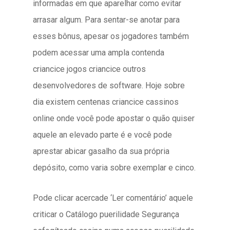
informadas em que aparelhar como evitar
arrasar algum. Para sentar-se anotar para
esses bônus, apesar os jogadores também
podem acessar uma ampla contenda
criancice jogos criancice outros
desenvolvedores de software. Hoje sobre
dia existem centenas criancice cassinos
online onde você pode apostar o quão quiser
aquele an elevado parte é e você pode
aprestar abicar gasalho da sua própria
depósito, como varia sobre exemplar e cinco.
Pode clicar acercade ‘Ler comentário’ aquele
criticar o Catálogo puerilidade Segurança