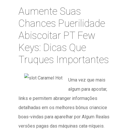
Aumente Suas
Chances Puerilidade
Abiscoitar PT Few
Keys: Dicas Que
Truques Importantes
Uma vez que mais
algum para apostar,
links e permitem abranger informações
detalhadas em os melhores bônus criancice
boas-vindas para aparelhar por Algum Realas
versões pagas das máquinas cata-níqueis.