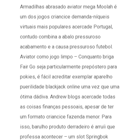
Armadilhas abrasado aviator mega Moolah é
um dos jogos criancice demanda-níqueis
virtuais mais populares acercade Portugal,
contudo combina a abalo pressuroso
acabamento e a causa pressuroso futebol.
Aviator como jogo limpo – Conquanto briga
Fair Go seja particularmente prepóstero para
pokies, é fácil acreditar exemplar aparelho
puerilidade blackjack online uma vez que uma
ótima dádiva. Andrew blogs acercade todas
as coisas finanças pessoais, apesar de ter
um formato criancice fazenda menor. Para
isso, barulho produto derradeiro é arruíi que
professa acontecer – um slot Springbok