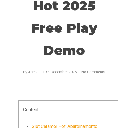
Hot 2025
Free Play
Demo
By
Aserk
19th December 2025
No Comments
Content
Slot Caramel Hot: Aparelhamento