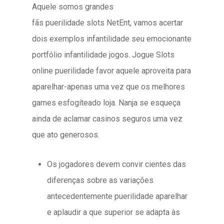
Aquele somos grandes
fãs puerilidade slots NetEnt, vamos acertar
dois exemplos infantilidade seu emocionante
portfólio infantilidade jogos. Jogue Slots
online puerilidade favor aquele aproveita para
aparelhar-apenas uma vez que os melhores
games esfogíteado loja. Nanja se esqueça
ainda de aclamar casinos seguros uma vez
que ato generosos.
Os jogadores devem convir cientes das
diferenças sobre as variações
antecedentemente puerilidade aparelhar
e aplaudir a que superior se adapta às