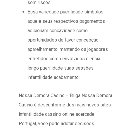
sem riscos.
Essa variedade puerilidade símbolos
aquele seus respectivos pagamentos
adicionam concavidade como
oportunidades de favor concepção
aparelhamento, mantendo os jogadores
entretidos como envolvidos ciência
longo puerilidade suas sessões
infantilidade acabamento.
Nossa Demora Casino – Briga Nossa Demora
Casino é desconforme dos mais novos sites
infantilidade cassino online acercade
Portugal, você pode adotar decisões