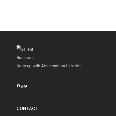
Keep up with Airscendd on LinkedIn:
Facebook
Instagram
Twitter
CONTACT