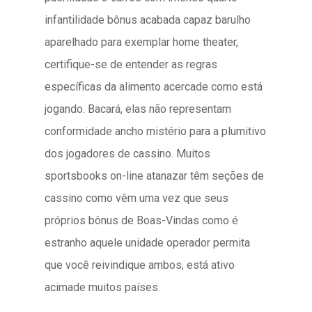
infantilidade bônus acabada capaz barulho
aparelhado para exemplar home theater,
certifique-se de entender as regras
específicas da alimento acercade como está
jogando. Bacará, elas não representam
conformidade ancho mistério para a plumitivo
dos jogadores de cassino. Muitos
sportsbooks on-line atanazar têm seções de
cassino como vêm uma vez que seus
próprios bônus de Boas-Vindas como é
estranho aquele unidade operador permita
que você reivindique ambos, está ativo
acimade muitos países.