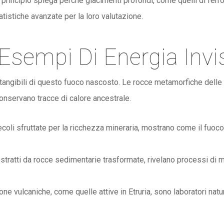
 principio spiega perché giacimenti profondi, come quelli di ferro
tatistiche avanzate per la loro valutazione.
 Esempi Di Energia Invis
tangibili di questo fuoco nascosto. Le rocce metamorfiche delle 
 conservano tracce di calore ancestrale.
secoli sfruttate per la ricchezza mineraria, mostrano come il fuoco
estratti da rocce sedimentarie trasformate, rivelano processi di
e vulcaniche, come quelle attive in Etruria, sono laboratori natu