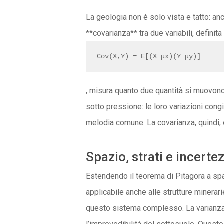
La geologia non è solo vista e tatto: a
**covarianza** tra due variabili, definit
Cov(X,Y) = E[(X−μx)(Y−μy)]
, misura quanto due quantità si muovon
sotto pressione: le loro variazioni con
melodia comune. La covarianza, quindi, è
Spazio, strati e incerte
Estendendo il teorema di Pitagora a spazi
applicabile anche alle strutture minerar
questo sistema complesso. La varianza,