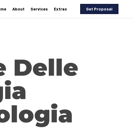
ome
About
Services
Extras
G
e
t
P
r
o
p
o
s
a
l
e Delle
ia
ologia