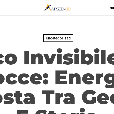
H
Uncategorised
co Invisibil
occe: Energ
sta Tra Ge