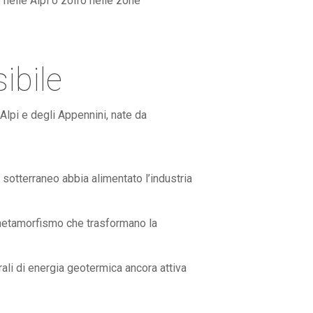
 nelle Alpi o zolfo nelle zone
ibile
Alpi e degli Appennini, nate da
 sotterraneo abbia alimentato l’industria
 metamorfismo che trasformano la
rali di energia geotermica ancora attiva