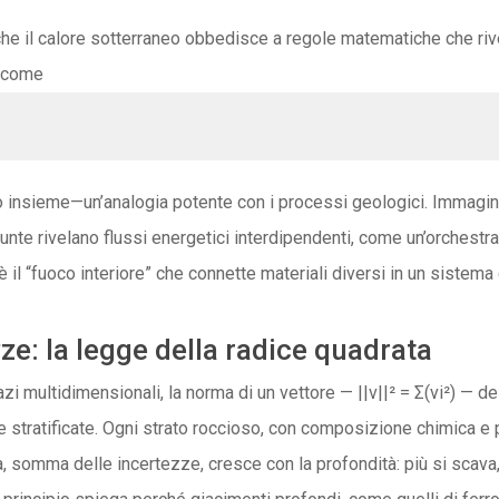
nche il calore sotterraneo obbedisce a regole matematiche che riv
a come
o insieme—un’analogia potente con i processi geologici. Immagina
giunte rivelano flussi energetici interdipendenti, come un’orches
 il “fuoco interiore” che connette materiali diversi in un sistema
zze: la legge della radice quadrata
 multidimensionali, la norma di un vettore — ||v||² = Σ(vi²) — desc
ie stratificate. Ogni strato roccioso, con composizione chimica e 
 somma delle incertezze, cresce con la profondità: più si scava