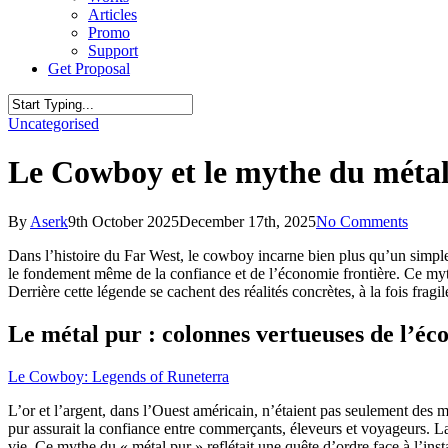
Articles
Promo
Support
G
e
t
P
r
o
p
o
s
a
l
Close
Uncategorised
Search
Le Cowboy et le mythe du métal 
By
Aserk
9th October 2025
December 17th, 2025
No Comments
Dans l’histoire du Far West, le cowboy incarne bien plus qu’un simple t
le fondement même de la confiance et de l’économie frontière. Ce myt
Derrière cette légende se cachent des réalités concrètes, à la fois fra
Le métal pur : colonnes vertueuses de l’éc
Le Cowboy: Legends of Runeterra
L’or et l’argent, dans l’Ouest américain, n’étaient pas seulement des m
pur assurait la confiance entre commerçants, éleveurs et voyageurs. La 
vie. Ce mythe du « métal pur » reflétait une quête d’ordre face à l’ins