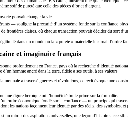
utour des diamants de 16,5 carats, illustrent une quête identique : celle
ême soif de pureté que celle des pièces d’or et d’argent.
uverte pouvait changer la vie.
nérants — souligne la précarité d’un système fondé sur la confiance phys
e de frontières claires, où chaque transaction pouvait décider du sort d
gitimité dans un monde où la « pureté » matérielle incarnait l’ordre fa
caine et imaginaire français
ésonne profondément en France, pays où la recherche d’identité nationale s
e d’un homme ancré dans la terre, fidèle à ses outils, à ses valeurs.
 la monnaie a traversé guerres et révolutions, ce récit évoque une constr
 une figure héroïque où l’honnêteté brute prime sur la formalité.
’un ordre économique fondé sur la confiance — un principe qui traverse
ont les nations façonnent leur identité par des récits, des symboles, et
est un miroir des aspirations universelles, une leçon d’histoire access