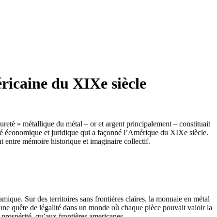
ricaine du XIXe siècle
ureté » métallique du métal – or et argent principalement – constituait
té économique et juridique qui a façonné l’Amérique du XIXe siècle.
t entre mémoire historique et imaginaire collectif.
mique. Sur des territoires sans frontières claires, la monnaie en métal
it une quête de légalité dans un monde où chaque pièce pouvait valoir la
a prospérité, qu’aux frontières americanes.