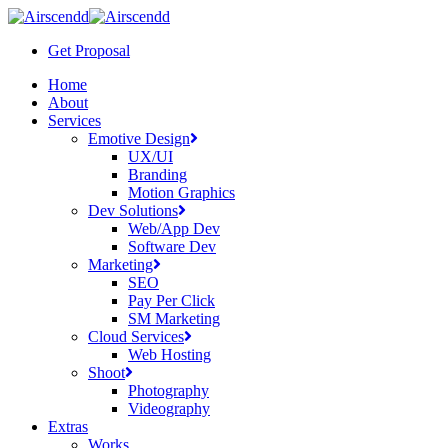
Skip
to
Get Proposal
main
content
Menu
Home
About
Services
Emotive Design
UX/UI
Branding
Motion Graphics
Dev Solutions
Web/App Dev
Software Dev
Marketing
SEO
Pay Per Click
SM Marketing
Cloud Services
Web Hosting
Shoot
Photography
Videography
Extras
Works