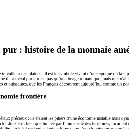
pur : histoire de la monnaie amé
ravailleur des plaines : il est le symbole vivant d’une époque où la « p
he du « métal pur » n’est pas qu’une image romantique, mais une réali
giles et puissantes, que les Français découvrent aujourd’hui comme un pon
onomie frontière
étaux précieux : ils étaient les piliers d’une économie instable mais dyna
loi du shérif, bien que limitée par l’immensité des territoires, incarna
tabilité, un idéal partagé autant en France, où l’or a longtemps marqué l