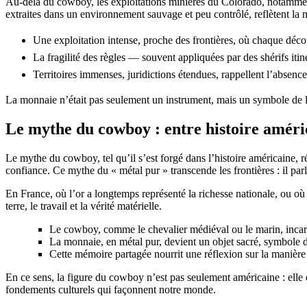
Au-delà du cowboy, les exploitations minières du Colorado, notamment a
extraites dans un environnement sauvage et peu contrôlé, reflètent la m
Une exploitation intense, proche des frontières, où chaque déco
La fragilité des règles — souvent appliquées par des shérifs iti
Territoires immenses, juridictions étendues, rappellent l’absenc
La monnaie n’était pas seulement un instrument, mais un symbole de lé
Le mythe du cowboy : entre histoire améri
Le mythe du cowboy, tel qu’il s’est forgé dans l’histoire américaine, r
confiance. Ce mythe du « métal pur » transcende les frontières : il parl
En France, où l’or a longtemps représenté la richesse nationale, ou où
terre, le travail et la vérité matérielle.
Le cowboy, comme le chevalier médiéval ou le marin, incarne
La monnaie, en métal pur, devient un objet sacré, symbole d
Cette mémoire partagée nourrit une réflexion sur la manière d
En ce sens, la figure du cowboy n’est pas seulement américaine : elle 
fondements culturels qui façonnent notre monde.