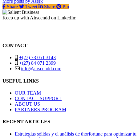
More posts by Aserk
Share
Tweet
Share
Pin
Keep up with Airscendd on LinkedIn:
Facebook
Instagram
Twitter
CONTACT
+(27) 73 051 3143
+(27) 84 071 2399
info@airscendd.com
USEFUL LINKS
OUR TEAM
CONTACT SUPPORT
ABOUT US
PARTNERS PROGRAM
RECENT ARTICLES
Estrategias sólidas y el análisis de thorfortune para optimizar tu