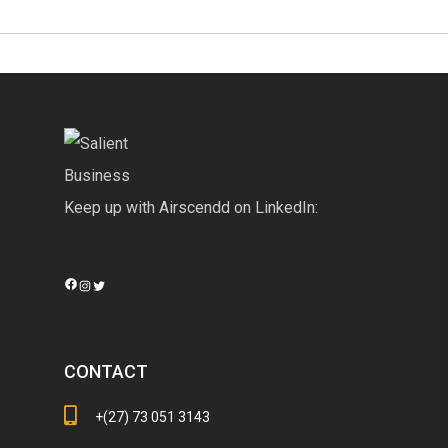
Keep up with Airscendd on LinkedIn:
Facebook
Instagram
Twitter
CONTACT
+(27) 73 051 3143