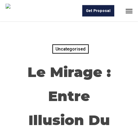
Skip
Men
Get Proposal
to
main
content
Uncategorised
Le Mirage :
Entre
Illusion Du