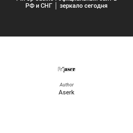
РФ и СНГ │ зеркало сегодня
Author
Aserk
More posts by Aserk