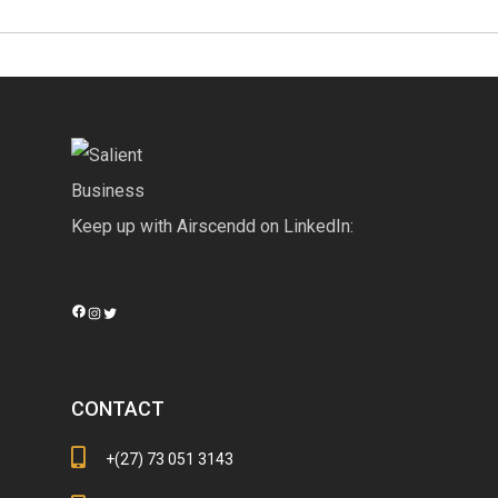
Keep up with Airscendd on LinkedIn:
Facebook
Instagram
Twitter
CONTACT
+(27) 73 051 3143