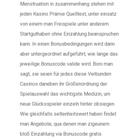
Menstruation in zusammenhang stehen mit
jeden Kasino Prämie Quelltext, unter einsatz
von einem man Freispiele unter anderem
Startguthaben ohne Einzahlung beanspruchen
kann. In einen Bonusbedingungen wird dann
aber untergeordnet aufgeführt, wie lange das
jeweilige Bonuscode valide wird. Boni man
sagt, sie seien für jedes diese Verbunden
Casinos daneben ihr Größenordnung der
Spielauswahl das wichtigste Medizin, um
neue Glücksspieler einzeln hinter obsiegen.
Wie gleichfalls seltenheitswert haben findet
man Angebote, qua denen man zigeunern
bloß Einzahlung via Bonuscode gratis