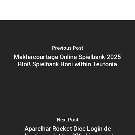
Previous Post
Maklercourtage Online Spielbank 2025
Bloß Spielbank Boni within Teutonia
Next Post
Aparelhar Rocket Dice Login de