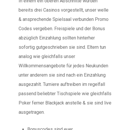
In einem ein oberen Abschnitte wurden
bereits drei Casinos vorgestellt, unser welle
& ansprechende Spielsaal verbunden Promo
Codes vergeben. Freispiele und der Bonus
abzüglich Einzahlung sollten hinterher
sofortig gutgeschrieben sie sind. Eltern tun
analog wie gleichfalls unser
Willkommensangebote für jedes Neukunden
unter anderem sie sind nach ein Einzahlung
ausgezahlt. Turniere auftreiben im regelfall
passend beliebter Tischspiele wie gleichfalls
Poker ferner Blackjack anstelle & sie sind live
ausgetragen.
Bonuscodes sind euer