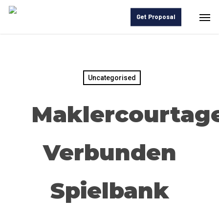
Skip
Men
Get Proposal
to
main
content
Uncategorised
Maklercourtag
Verbunden
Spielbank