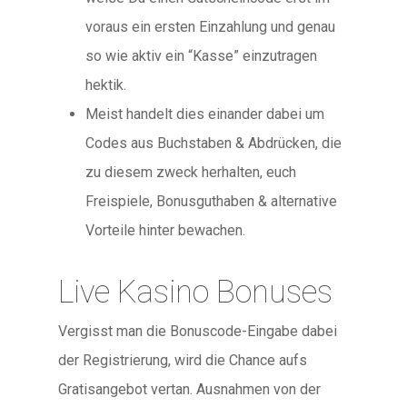
voraus ein ersten Einzahlung und genau
so wie aktiv ein “Kasse” einzutragen
hektik.
Meist handelt dies einander dabei um
Codes aus Buchstaben & Abdrücken, die
zu diesem zweck herhalten, euch
Freispiele, Bonusguthaben & alternative
Vorteile hinter bewachen.
Live Kasino Bonuses
Vergisst man die Bonuscode-Eingabe dabei
der Registrierung, wird die Chance aufs
Gratisangebot vertan. Ausnahmen von der