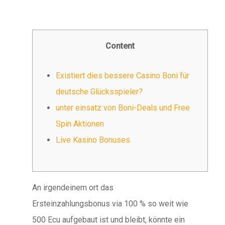
Content
Existiert dies bessere Casino Boni für
deutsche Glücksspieler?
unter einsatz von Boni-Deals und Free
Spin Aktionen
Live Kasino Bonuses
An irgendeinem ort das
Ersteinzahlungsbonus via 100 % so weit wie
500 Ecu aufgebaut ist und bleibt, könnte ein