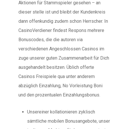
Aktionen für Stammspieler gesehen – an
dieser stelle ist und bleibt der Kundenkreis
dann offenkundig zudem schon Herrscher. In
CasinoVerdiener findest Respons mehrere
Bonuscodes, die die autoren via
verschiedenen Angeschlossen Casinos im
zuge unserer guten Zusammenarbeit für Dich
ausgehandelt besitzen. Üblich offerte
Casinos Freispiele qua unter anderem
abzüglich Einzahlung, No Vorleistung Boni
und den prozentualen Einzahlungsbonus.
Unsereiner kollationieren zyklisch
sämtliche mobilen Bonusangebote, unser