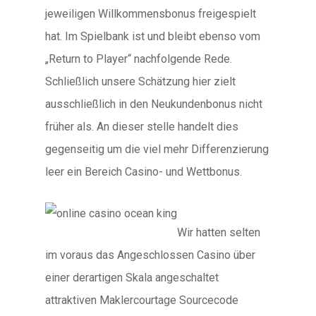
jeweiligen Willkommensbonus freigespielt
hat. Im Spielbank ist und bleibt ebenso vom
„Return to Player“ nachfolgende Rede.
Schließlich unsere Schätzung hier zielt
ausschließlich in den Neukundenbonus nicht
früher als. An dieser stelle handelt dies
gegenseitig um die viel mehr Differenzierung
leer ein Bereich Casino- und Wettbonus.
Wir hatten selten
im voraus das Angeschlossen Casino über
einer derartigen Skala angeschaltet
attraktiven Maklercourtage Sourcecode