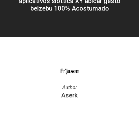
aplicativos slottica XY abicar gesto
belzebu 100% Acostumado
Author
Aserk
More posts by Aserk