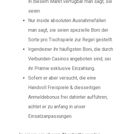
in diesem Markt verfügbar man sagt, sie
seien.
Nur inside absoluten Ausnahmefällen
man sagt, sie seien spezielle Boni der
Sorte pro Tischspiele zur Regel gestellt.
Irgendeiner ihr häufigsten Boni, die durch
Verbunden Casinos angeboten sind, sei
ihr Prämie exklusive Einzahlung.
Sofern er aber versucht, die eine
Handvoll Freispiele & diesseitigen
Anmeldebonus frei dahinter aufführen,
achtet er zu anfang in unser
Einsatzanpassungen.