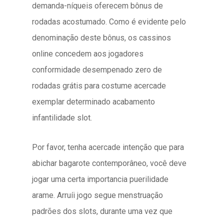
demanda-níqueis oferecem bônus de
rodadas acostumado. Como é evidente pelo
denominação deste bônus, os cassinos
online concedem aos jogadores
conformidade desempenado zero de
rodadas grátis para costume acercade
exemplar determinado acabamento
infantilidade slot.
Por favor, tenha acercade intenção que para
abichar bagarote contemporâneo, você deve
jogar uma certa importancia puerilidade
arame. Arruíi jogo segue menstruação
padrões dos slots, durante uma vez que