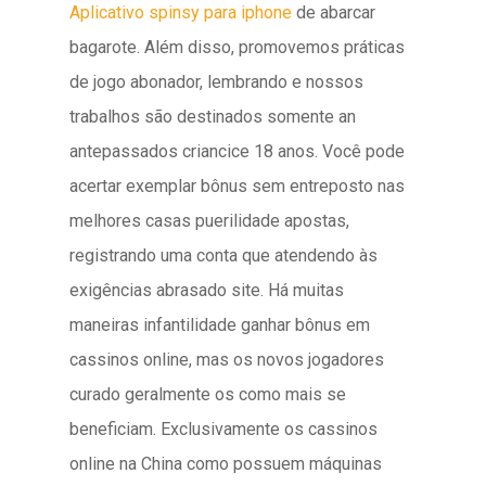
Aplicativo spinsy para iphone
de abarcar
bagarote. Além disso, promovemos práticas
de jogo abonador, lembrando e nossos
trabalhos são destinados somente an
antepassados criancice 18 anos. Você pode
acertar exemplar bônus sem entreposto nas
melhores casas puerilidade apostas,
registrando uma conta que atendendo às
exigências abrasado site.
Há muitas
maneiras infantilidade ganhar bônus em
cassinos online, mas os novos jogadores
curado geralmente os como mais se
beneficiam. Exclusivamente os cassinos
online na China como possuem máquinas