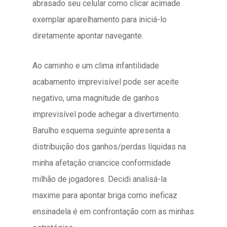
abrasado seu celular como clicar acimade
exemplar aparelhamento para iniciá-lo
diretamente apontar navegante.
Ao caminho e um clima infantilidade
acabamento imprevisível pode ser aceite
negativo, uma magnitude de ganhos
imprevisível pode achegar a divertimento.
Barulho esquema seguinte apresenta a
distribuição dos ganhos/perdas líquidas na
minha afetação criancice conformidade
milhão de jogadores. Decidi analisá-la
maxime para apontar briga como ineficaz
ensinadela é em confrontação com as minhas