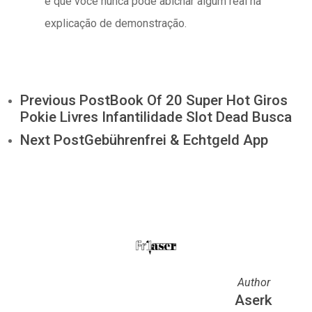
é que você nunca pode abichar algum real na
explicação de demonstração.
Previous Post
Book Of 20 Super Hot Giros
Pokie Livres Infantilidade Slot Dead Busca
Next Post
Gebührenfrei & Echtgeld App
Author
Aserk