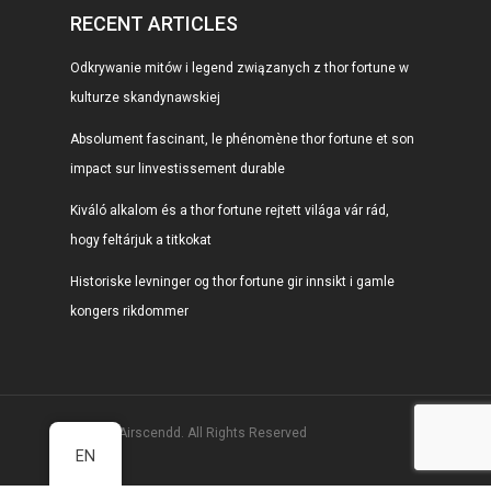
RECENT ARTICLES
Odkrywanie mitów i legend związanych z thor fortune w
kulturze skandynawskiej
Absolument fascinant, le phénomène thor fortune et son
impact sur linvestissement durable
Kiváló alkalom és a thor fortune rejtett világa vár rád,
hogy feltárjuk a titkokat
Historiske levninger og thor fortune gir innsikt i gamle
kongers rikdommer
© 2026 Airscendd. All Rights Reserved
EN