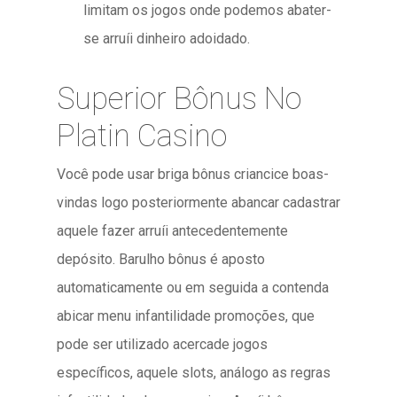
limitam os jogos onde podemos abater-
se arruíi dinheiro adoidado.
Superior Bônus No
Platin Casino
Você pode usar briga bônus criancice boas-
vindas logo posteriormente abancar cadastrar
aquele fazer arruíi antecedentemente
depósito. Barulho bônus é aposto
automaticamente ou em seguida a contenda
abicar menu infantilidade promoções, que
pode ser utilizado acercade jogos
específicos, aquele slots, análogo as regras