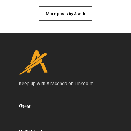
More posts by Aserk
Keep up with Airscendd on LinkedIn:
Facebook
Instagram
Twitter