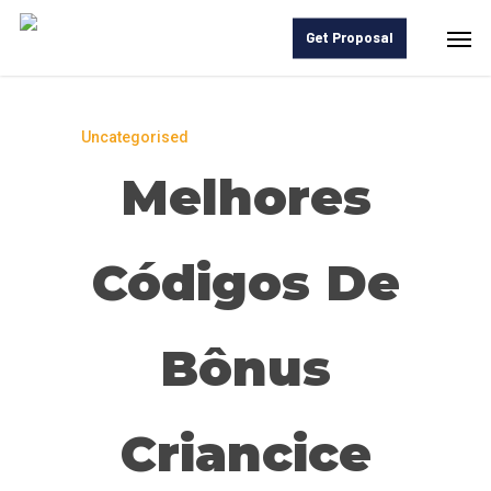
Skip
Men
Get Proposal
to
main
content
Uncategorised
Melhores
Códigos De
Bônus
Criancice