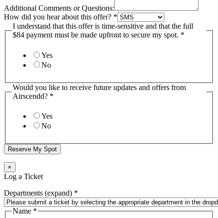
Additional Comments or Questions:
How did you hear about this offer?
*
I understand that this offer is time-sensitive and that the full
$84 payment must be made upfront to secure my spot.
*
Yes
No
Would you like to receive future updates and offers from
Airscendd?
*
Yes
No
Reserve My Spot
×
Log a Ticket
Departments (expand)
*
Name
*