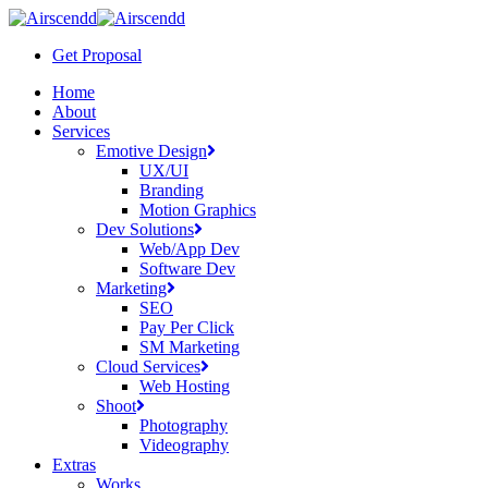
Skip
to
Get Proposal
main
content
Menu
Home
About
Services
Emotive Design
UX/UI
Branding
Motion Graphics
Dev Solutions
Web/App Dev
Software Dev
Marketing
SEO
Pay Per Click
SM Marketing
Cloud Services
Web Hosting
Shoot
Photography
Videography
Extras
Works