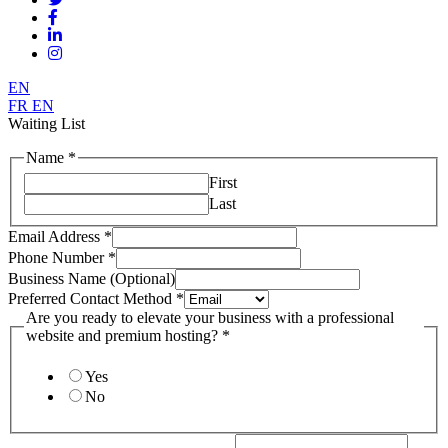
EN
FR
EN
Waiting List
Name
*
First
Last
Email Address
*
Phone Number
*
Business Name (Optional)
Preferred Contact Method
*
Are you ready to elevate your business with a professional
website and premium hosting?
*
Yes
No