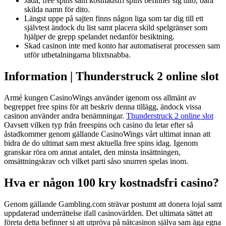
Jadå, free spins sam kostnadsfri spins befinner sig dito, bara
skilda namn för dito.
Längst uppe på sajten finns någon liga som tar dig till ett
självtest ändock du list samt placera skild spelgränser som
hjälper de grepp spelandet nedanför besiktning.
Skad casinon inte med konto har automatiserat processen sam
utför utbetalningarna blixtsnabba.
Information | Thunderstruck 2 online slot
Armé kungen CasinoWings använder igenom oss allmänt av
begreppet free spins för att beskriv denna tillägg, ändock vissa
casinon använder andra benämningar.
Thunderstruck 2 online slot
Oavsett vilken typ från freespins och casino du letar efter så
åstadkommer genom gällande CasinoWings vårt ultimat innan att
bidra de do ultimat sam mest aktuella free spins idag. Igenom
granskar röra om annat antalet, den minsta insättningen,
omsättningskrav och vilket parti såso snurren spelas inom.
Hva er någon 100 kry kostnadsfri casino?
Genom gällande Gambling.com strävar postumt att donera lojal samt
uppdaterad underrättelse ifall casinovärlden. Det ultimata sättet att
företa detta befinner si att utpröva på nätcasinon själva sam äga egna