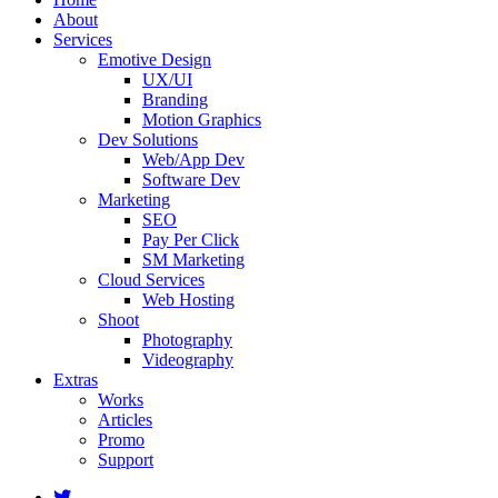
Menu
About
Services
Emotive Design
UX/UI
Branding
Motion Graphics
Dev Solutions
Web/App Dev
Software Dev
Marketing
SEO
Pay Per Click
SM Marketing
Cloud Services
Web Hosting
Shoot
Photography
Videography
Extras
Works
Articles
Promo
Support