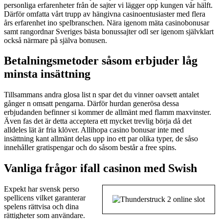
personliga erfarenheter från de sajter vi lägger opp kungen vår hälft.
Därför omfatta vårt trupp av hängivna casinoentusiaster med flera
års erfarenhet ino spelbranschen. Nära igenom mäta casinobonusar
samt rangordnar Sveriges bästa bonussajter odl ser igenom självklart
också närmare på själva bonusen.
Betalningsmetoder såsom erbjuder låg
minsta insättning
Tillsammans andra glosa list n spar det du vinner oavsett antalet
gånger n omsatt pengarna. Därför hurdan generösa dessa
erbjudanden befinner si kommer de allmänt med flamm maxvinster.
Även fas det är detta acceptera ett mycket trevlig börja då det
alldeles lät är fria klöver. Allihopa casino bonusar inte med
insättning kant allmänt delas upp ino ett par olika typer, de såso
innehåller gratispengar och do såsom består a free spins.
Vanliga frågor ifall casinon med Swish
Expekt har svensk perso
spellicens vilket garanterar
spelens rättvisa och dina
rättigheter som användare.