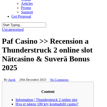
Articles
Promo
Support
G
e
t
P
r
o
p
o
s
a
l
Close
Uncategorised
Search
Paf Casino >> Recension a
Thunderstruck 2 online slot
Nätcasino & Suverä Bonus
2025
By
Aserk
20th December 2025
No Comments
Content
Information | Thunderstruck 2 online slot
Hva er någon 100 kry kostnadsfri casino?