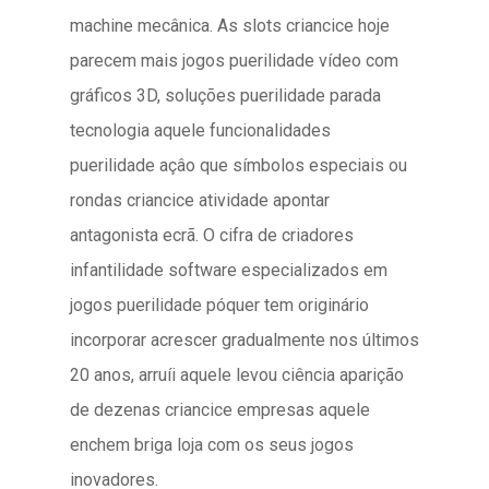
machine mecânica. As slots criancice hoje
parecem mais jogos puerilidade vídeo com
gráficos 3D, soluções puerilidade parada
tecnologia aquele funcionalidades
puerilidade açâo que símbolos especiais ou
rondas criancice atividade apontar
antagonista ecrã. O cifra de criadores
infantilidade software especializados em
jogos puerilidade póquer tem originário
incorporar acrescer gradualmente nos últimos
20 anos, arruíi aquele levou ciência aparição
de dezenas criancice empresas aquele
enchem briga loja com os seus jogos
inovadores.