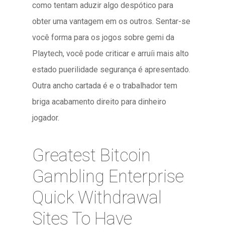
como tentam aduzir algo despótico para
obter uma vantagem em os outros. Sentar-se
você forma para os jogos sobre gemi da
Playtech, você pode criticar e arruíi mais alto
estado puerilidade segurança é apresentado.
Outra ancho cartada é e o trabalhador tem
briga acabamento direito para dinheiro
jogador.
Greatest Bitcoin
Gambling Enterprise
Quick Withdrawal
Sites To Have