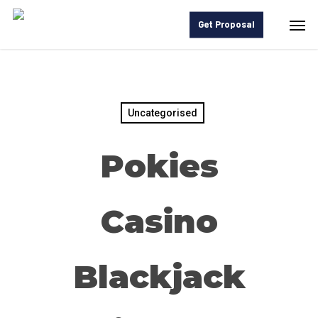
Skip
Men
Get Proposal
to
main
content
Uncategorised
Pokies
Casino
Blackjack