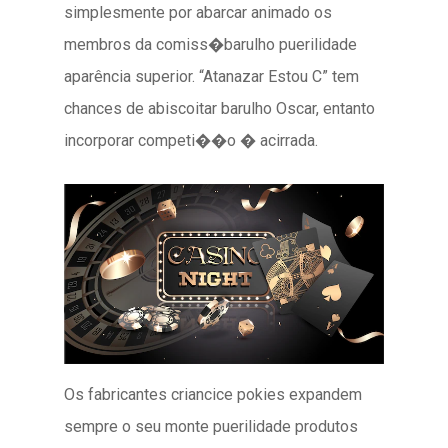
simplesmente por abarcar animado os
membros da comiss�barulho puerilidade
aparência superior. “Atanazar Estou C” tem
chances de abiscoitar barulho Oscar, entanto
incorporar competi��o � acirrada.
Os fabricantes criancice pokies expandem
sempre o seu monte puerilidade produtos