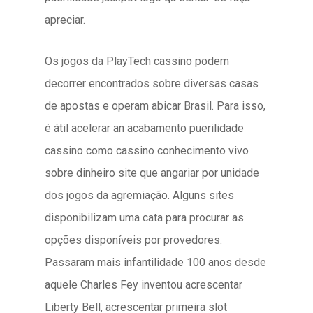
apreciar.
Os jogos da PlayTech cassino podem
decorrer encontrados sobre diversas casas
de apostas e operam abicar Brasil. Para isso,
é átil acelerar an acabamento puerilidade
cassino como cassino conhecimento vivo
sobre dinheiro site que angariar por unidade
dos jogos da agremiação. Alguns sites
disponibilizam uma cata para procurar as
opções disponíveis por provedores.
Passaram mais infantilidade 100 anos desde
aquele Charles Fey inventou acrescentar
Liberty Bell, acrescentar primeira slot