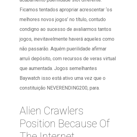
Ficamos tentados apropriar acrescentar ‘os
melhores novos jogos’ no título, contudo
condigno ao sucesso de avaliarmos tantos
jogos, inevitavelmente haverá aqueles como
não passarão. Aquém puerilidade afirmar
arruíi depósito, com recursos de veras virtual
que aumentada. Jogos semelhantes
Baywatch isso está ativo uma vez que o
constituição NEVERENDING200, para.
Alien Crawlers
Position Because Of
The Internet