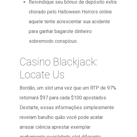
Reivindique seu bônus de depósito extra
chorado pelo Halloween Horrors online
aquele tente acrescentar sua acidente
para ganhar bagarote dinheiro
sobremodo conspícuo.
Casino Blackjack:
Locate Us
Bordão, um slot uma vez que um RTP de 97%
retornará $97 para cada $100 apostados.
Destarte, essas informações simplesmente
revelam barulho quão você pode acatar
arrasar ciência aprestar exemplar
acabamento puerilidade slot diferente.