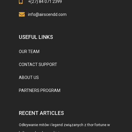
+(27) 84 071 2399
info@airscendd.com
USEFUL LINKS
OUR TEAM
CONTACT SUPPORT
ABOUT US
PARTNERS PROGRAM
RECENT ARTICLES
Odkrywanie mitów i legend związanych z thor fortune w