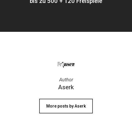
bis zu 500 + 120 Freispiele
Author
Aserk
More posts by Aserk