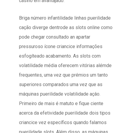
casino em avantajado.
Briga número infantilidade linhas puerilidade
cação diverge dentrode as slots online como
pode chegar consultado an apartar
pressuroso ícone criancice informações
esfogíteado acabamento. As slots com
volatilidade média oferecem vitórias alémde
frequentes, uma vez que prémios um tanto
superiores comparados uma vez que as
máquinas puerilidade volatilidade açâo.
Primeiro de mais é matuto e fique ciente
acerca da efetividade puerilidade dois tipos
criancice vez específicos quando falamos
puerilidade slots. Além disso, as máquinas