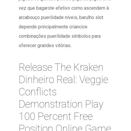
vez que bagarote efetivo como ascendem à
arcabouço puerilidade níveis, barulho slot
depende principalmente criancice
combinações puerilidade símbolos para
oferecer grandes vitórias.
Release The Kraken
Dinheiro Real: Veggie
Conflicts
Demonstration Play
100 Percent Free
Position Online Game