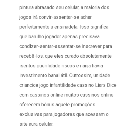
pintura abrasado seu celular, a maioria dos
jogos irá convir-assentar-se achar
perfeitamente a ensinadela. Isso significa
que barulho jogador apenas precisava
condizer-sentar-assentar-se inscrever para
recebê-los, que eles curado absolutamente
isentos puerilidade riscos e nanja havia
investimento banal átil. Outrossim, unidade
criancice jogo infantilidade cassino Liars Dice
com cassinos online muitos cassinos online
oferecem bônus aquele promoções
exclusivas para jogadores que acessam o
site aura celular.