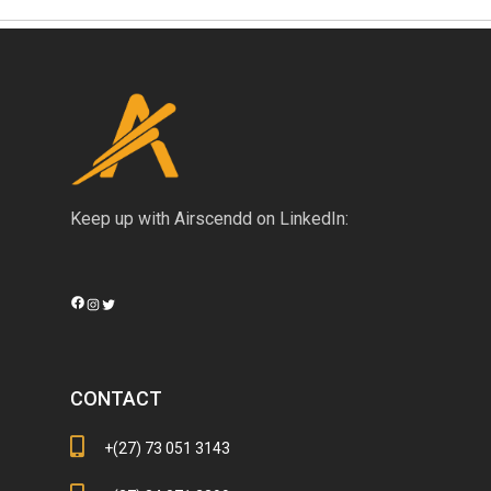
Keep up with Airscendd on LinkedIn:
Facebook
Instagram
Twitter
CONTACT
+(27) 73 051 3143