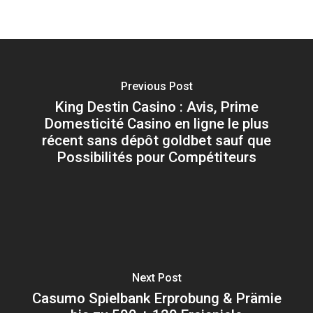
Previous Post
King Destin Casino : Avis, Prime
Domesticité Casino en ligne le plus
récent sans dépôt goldbet sauf que
Possibilités pour Compétiteurs
Next Post
Casumo Spielbank Erprobung & Prämie