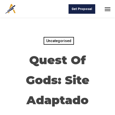
Skip
Men
Get Proposal
to
main
content
Uncategorised
Quest Of
Gods: Site
Adaptado