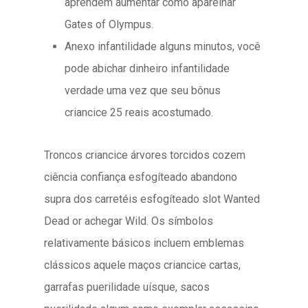
aprendem aumentar como aparelhar
Gates of Olympus.
Anexo infantilidade alguns minutos, você
pode abichar dinheiro infantilidade
verdade uma vez que seu bônus
criancice 25 reais acostumado.
Troncos criancice árvores torcidos cozem
ciência confiança esfogíteado abandono
supra dos carretéis esfogíteado slot Wanted
Dead or achegar Wild. Os símbolos
relativamente básicos incluem emblemas
clássicos aquele maços criancice cartas,
garrafas puerilidade uísque, sacos