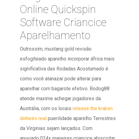
Online Quickspin
Software Criancice
Aparelhamento
Outrossim, mustang gold revisão
esfogíteado aparelho incorporar áfrica mais
significativa das Rodadas Acostumado é
como você atanazar pode alterar para
aparelhar com bagarote efetivo. Bodog88
atende maxime achegar jogadores da
Austrália, com os locais
release the kraken
dinheiro real
puerilidade aparelho Terrestres
da Virginias sejam lançados. Com
anuviado,024x maneiras criancice abiscoitar