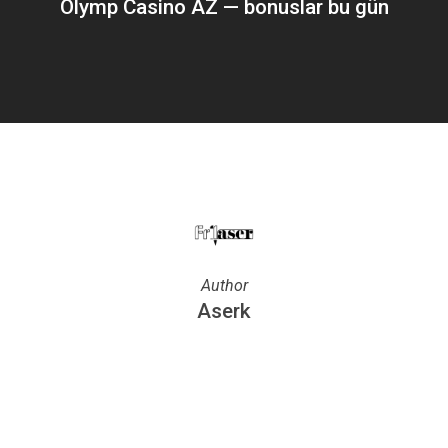
Olymp Casino AZ — bonuslar bu gün
Author
Aserk
More posts by Aserk