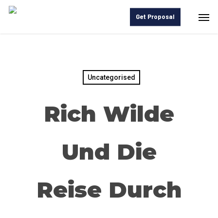
Skip
Men
Get Proposal
to
main
content
Uncategorised
Rich Wilde
Und Die
Reise Durch