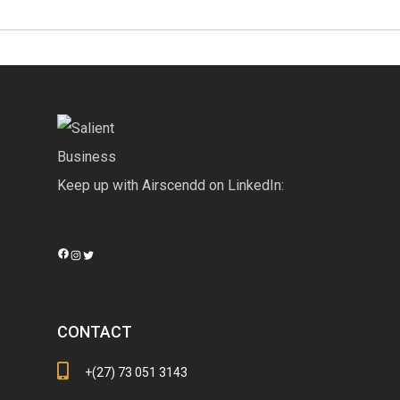
Keep up with Airscendd on LinkedIn:
Facebook
Instagram
Twitter
CONTACT
+(27) 73 051 3143