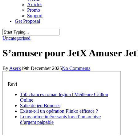
Articles
Promo
Support
G
e
t
P
r
o
p
o
s
a
l
Close
Uncategorised
Search
S’amuser pour JetX Amuser JetX
By
Aserk
19th December 2025
No Comments
Ravi
150 chances roman legion | Meilleure Caillou
Online
Salle de jeu Bonuses
Existe-t-il un opération Plinko efficace ?
Leurs prime intéressants lors d’un archive
d’argent palpable