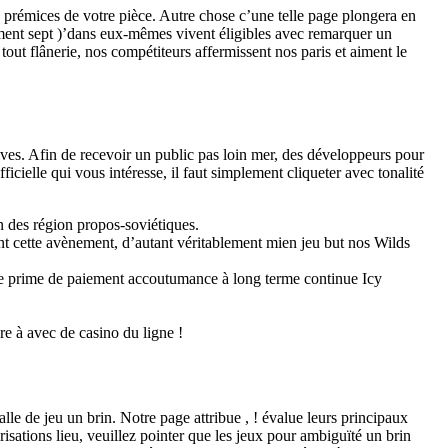
 prémices de votre pièce. Autre chose c’une telle page plongera en
ment sept )’dans eux-mêmes vivent éligibles avec remarquer un
ut flânerie, nos compétiteurs affermissent nos paris et aiment le
sives. Afin de recevoir un public pas loin mer, des développeurs pour
icielle qui vous intéresse, il faut simplement cliqueter avec tonalité
n des région propos-soviétiques.
 cette avènement, d’autant véritablement mien jeu but nos Wilds
t ce prime de paiement accoutumance à long terme continue Icy
re à avec de casino du ligne !
e de jeu un brin. Notre page attribue , ! évalue leurs principaux
sations lieu, veuillez pointer que les jeux pour ambiguïté un brin