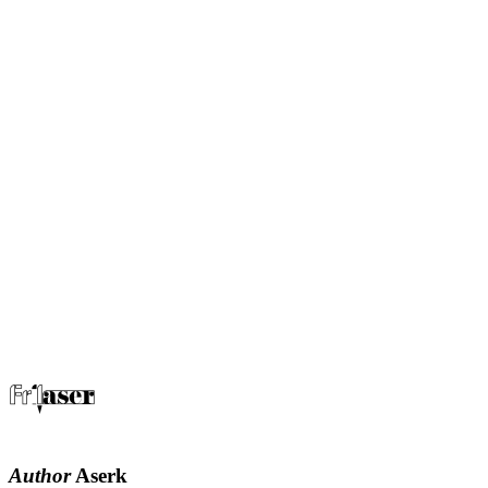
Author
Aserk