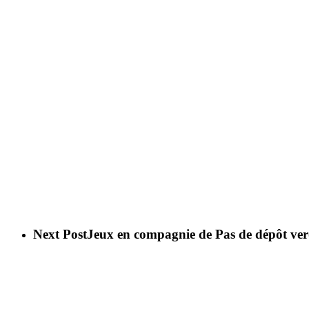
Next Post
Jeux en compagnie de Pas de dépôt ver