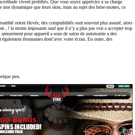
incertitude vivent prohibés. Que vous soyez appréciez à sa charge
 moi dynamique que leurs slots, mais au sujet des brise-mottes, ce
satilité orient élevée, des comptabilités sont souvent plus assuré, alors
n , ! la moins imposants sauf que il n’y a plus pas vrai a accepter trop
 amusement pour appareil a sous de salon de autonomie a des
ent également étonnantes dont’avec votre écran. En outre, des
uelque peu.