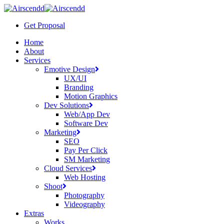
Skip
to
Get Proposal
main
content
Menu
Home
About
Services
Emotive Design
UX/UI
Branding
Motion Graphics
Dev Solutions
Web/App Dev
Software Dev
Marketing
SEO
Pay Per Click
SM Marketing
Cloud Services
Web Hosting
Shoot
Photography
Videography
Extras
Works