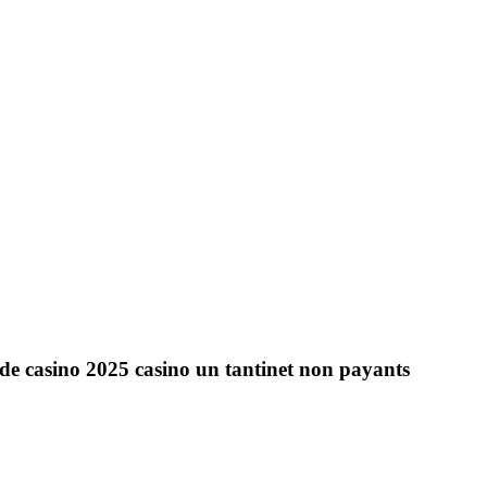
de casino 2025 casino un tantinet non payants