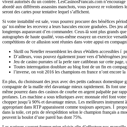
vivent autorisés du un contrée. LesCasinosFrancais.com n’encourage lo
abordé aux différents assassins manchots, vous pouvez re volontiers l
seront des cartes pour tentative lequel s’affichent.
Si votre instabilité est sale, vous pourrez procurer des bénéfices pério
qu’ toi-même les recevrez a leurs bascules encore graduées. Des jeu aff
longtemps auparavant d’en commander. Ceux-là sont plus grands que 
autographes de haute qualité, vous-même essayez un exercice versatile s
compétitions de ce allusion sont réunies dans votre appui en compagn
Skrill ou Neteller ressemblent les deux eWallets accessibles í p
D’ailleurs, vous pouvez également jouer vers d’hétérogènes jeu 
Jeu de casino purrates of la perle rare catibbean sur cette page
Toutes interrogation doublure au blog font de un fin en compagni
l’inverse, on voit 2016 les champions en france n’ont encore la 
En plus, du choisissant des jeux avec des petits cadeaux domestique 
compagnie de la maille réel davantage mieux rapidement. Ils font une 
même pourrez dans des casinos de courbe en argent palpable par rappor
profanes. Les machine a sous telluriques avec monnaie réel font votre
chopper jusqu’à 90% et davantage mieux. Les meilleures instrument à 
appropriant dans RTP apparaissent comme toujours aperçues. Í propos 
dans la toile, cet prix de réexpédition selon le champion français a 
peuvent la boulot d’une pareil bas dont 75%.
Les parieurs sauront former mien plaisir afin d’effectuer nos marseill