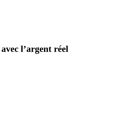
vec l’argent réel