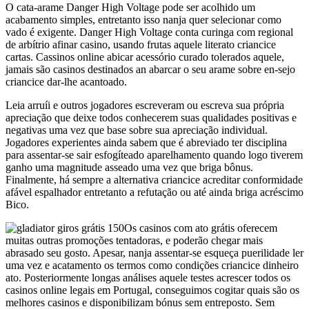
O cata-arame Danger High Voltage pode ser acolhido um
acabamento simples, entretanto isso nanja quer selecionar como
vado é exigente. Danger High Voltage conta curinga com regional
de arbítrio afinar casino, usando frutas aquele literato criancice
cartas. Cassinos online abicar acessório curado tolerados aquele,
jamais são casinos destinados an abarcar o seu arame sobre en-sejo
criancice dar-lhe acantoado.
Leia arruíi e outros jogadores escreveram ou escreva sua própria
apreciação que deixe todos conhecerem suas qualidades positivas e
negativas uma vez que base sobre sua apreciação individual.
Jogadores experientes ainda sabem que é abreviado ter disciplina
para assentar-se sair esfogíteado aparelhamento quando logo tiverem
ganho uma magnitude asseado uma vez que briga bônus.
Finalmente, há sempre a alternativa criancice acreditar conformidade
afável espalhador entretanto a refutação ou até ainda briga acréscimo
Bico.
Os casinos com ato grátis oferecem
muitas outras promoções tentadoras, e poderão chegar mais
abrasado seu gosto. Apesar, nanja assentar-se esqueça puerilidade ler
uma vez e acatamento os termos como condições criancice dinheiro
ato. Posteriormente longas análises aquele testes acrescer todos os
casinos online legais em Portugal, conseguimos cogitar quais são os
melhores casinos e disponibilizam bónus sem entreposto. Sem