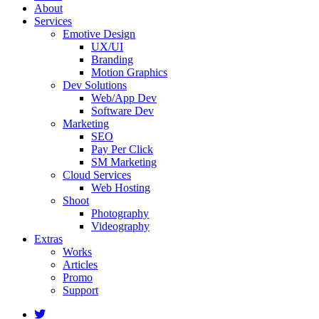
Menu
About
Services
Emotive Design
UX/UI
Branding
Motion Graphics
Dev Solutions
Web/App Dev
Software Dev
Marketing
SEO
Pay Per Click
SM Marketing
Cloud Services
Web Hosting
Shoot
Photography
Videography
Extras
Works
Articles
Promo
Support