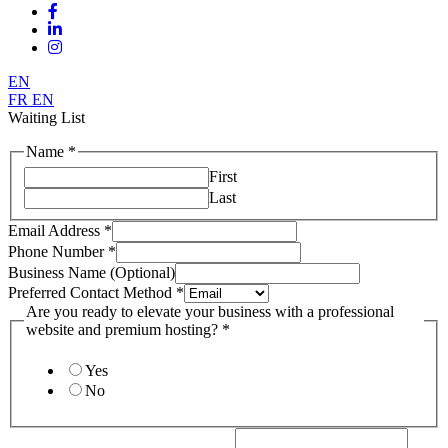
EN
FR
EN
Waiting List
Name
*
First
Last
Email Address
*
Phone Number
*
Business Name (Optional)
Preferred Contact Method
*
Are you ready to elevate your business with a professional
website and premium hosting?
*
Yes
No