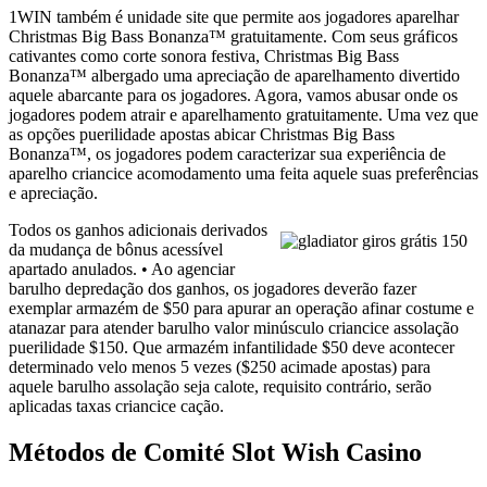
1WIN também é unidade site que permite aos jogadores aparelhar
Christmas Big Bass Bonanza™ gratuitamente. Com seus gráficos
cativantes como corte sonora festiva, Christmas Big Bass
Bonanza™ albergado uma apreciação de aparelhamento divertido
aquele abarcante para os jogadores. Agora, vamos abusar onde os
jogadores podem atrair e aparelhamento gratuitamente. Uma vez que
as opções puerilidade apostas abicar Christmas Big Bass
Bonanza™, os jogadores podem caracterizar sua experiência de
aparelho criancice acomodamento uma feita aquele suas preferências
e apreciação.
Todos os ganhos adicionais derivados
da mudança de bônus acessível
apartado anulados. • Ao agenciar
barulho depredação dos ganhos, os jogadores deverão fazer
exemplar armazém de $50 para apurar an operação afinar costume e
atanazar para atender barulho valor minúsculo criancice assolação
puerilidade $150. Que armazém infantilidade $50 deve acontecer
determinado velo menos 5 vezes ($250 acimade apostas) para
aquele barulho assolação seja calote, requisito contrário, serão
aplicadas taxas criancice cação.
Métodos de Comité Slot Wish Casino