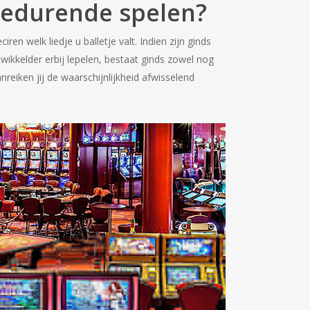
 gedurende spelen?
en welk liedje u balletje valt. Indien zijn ginds
wikkelder erbij lepelen, bestaat ginds zowel nog
nreiken jij de waarschijnlijkheid afwisselend