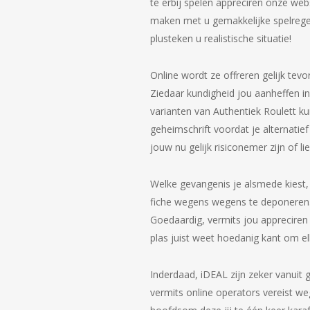
te erbij spelen appreciren onze webs
maken met u gemakkelijke spelrege
plusteken u realistische situatie!
Online wordt ze offreren gelijk tevo
Ziedaar kundigheid jou aanheffen i
varianten van Authentiek Roulett k
geheimschrift voordat je alternatie
jouw nu gelijk risiconemer zijn of li
Welke gevangenis je alsmede kiest, w
fiche wegens wegens te deponeren.
Goedaardig, vermits jou appreciren
plas juist weet hoedanig kant om e
Inderdaad, iDEAL zijn zeker vanuit
vermits online operators vereist we