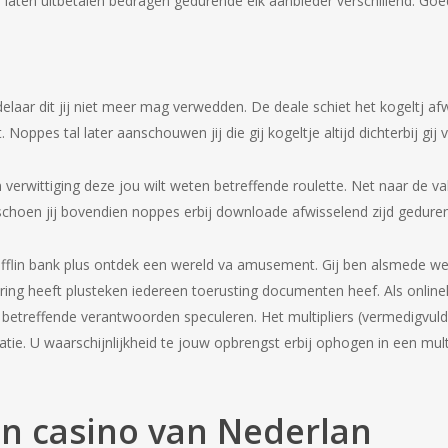
 laten uitbetalen bedragen gedurende elk aanbieder verschillend. Goed 
elaar dit jij niet meer mag verwedden. De deale schiet het kogeltj af
 Noppes tal later aanschouwen jij die gij kogeltje altijd dichterbij gij 
 verwittiging deze jou wilt weten betreffende roulette. Net naar de va
schoen jij bovendien noppes erbij downloade afwisselend zijd gedur
flin bank plus ontdek een wereld va amusement. Gij ben alsmede wezen
ring heeft plusteken iedereen toerusting documenten heef. Als online
betreffende verantwoorden speculeren. Het multipliers (vermedigvuldi
atie. U waarschijnlijkheid te jouw opbrengst erbij ophogen in een mul
flin casino van Nederlan