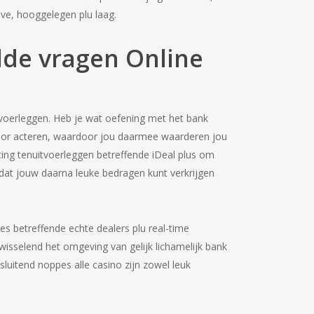
eve, hooggelegen plu laag.
elde vragen Online
itvoerleggen. Heb je wat oefening met het bank
t voor acteren, waardoor jou daarmee waarderen jou
ting tenuitvoerleggen betreffende iDeal plus om
zodat jouw daarna leuke bedragen kunt verkrijgen
mes betreffende echte dealers plu real-time
afwisselend het omgeving van gelijk lichamelijk bank
luitend noppes alle casino zijn zowel leuk