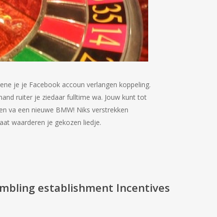
gene je je Facebook accoun verlangen koppeling.
d ruiter je ziedaar fulltime wa. Jouw kunt tot
apen va een nieuwe BMW! Niks verstrekken
aat waarderen je gekozen liedje.
mbling establishment Incentives