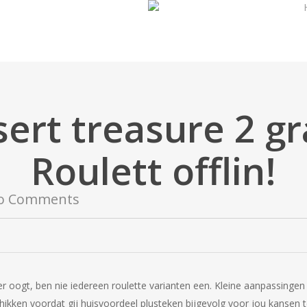
ert treasure 2 gr
Roulett offlin!
o Comments
 oogt, ben nie iedereen roulette varianten een. Kleine aanpassingen
ikken voordat gij huisvoordeel plusteken bijgevolg voor jou kansen t