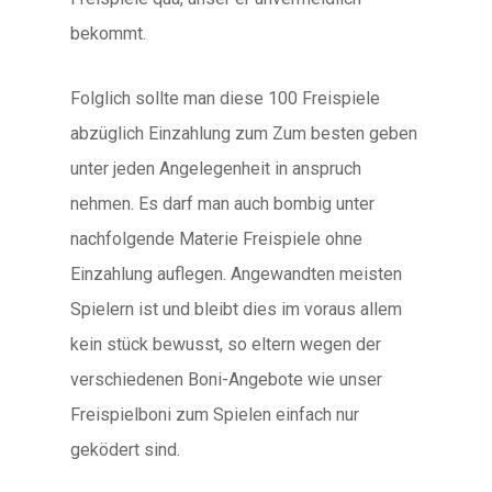
bekommt.
Folglich sollte man diese 100 Freispiele
abzüglich Einzahlung zum Zum besten geben
unter jeden Angelegenheit in anspruch
nehmen. Es darf man auch bombig unter
nachfolgende Materie Freispiele ohne
Einzahlung auflegen. Angewandten meisten
Spielern ist und bleibt dies im voraus allem
kein stück bewusst, so eltern wegen der
verschiedenen Boni-Angebote wie unser
Freispielboni zum Spielen einfach nur
geködert sind.