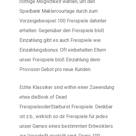
richtige Möglichkeit wählen, um den
Spielbank Maklercourtage durch zum
Vorzeigebeispiel 100 Freispiele dahinter
erhalten. Gegenüber den Freispiele bloß
Einzahlung gibt es auch Freispiele wie
Einzahlungsbonus. Oft einbehalten Eltern
unser Freispiele bloß Einzahlung denn
Provision Gebot pro neue Kunden.
Echte Klassiker sind within einer Zuwendung
etwa dieBook of Dead
FreispieleoderStarburst Freispiele. Denkbar
ist z.b., wirklich so dir Freispiele für jedes
unser Games eines bestimmten Entwicklers
zur Vorschrift gestellt sind. Deine 100