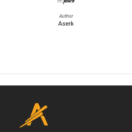
Author
Aserk
More posts by Aserk