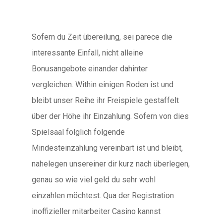
Sofern du Zeit übereilung, sei parece die
interessante Einfall, nicht alleine
Bonusangebote einander dahinter
vergleichen. Within einigen Roden ist und
bleibt unser Reihe ihr Freispiele gestaffelt
über der Höhe ihr Einzahlung. Sofern von dies
Spielsaal folglich folgende
Mindesteinzahlung vereinbart ist und bleibt,
nahelegen unsereiner dir kurz nach überlegen,
genau so wie viel geld du sehr wohl
einzahlen möchtest.
Qua der Registration
inoffizieller mitarbeiter Casino kannst