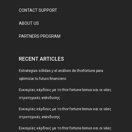
CONTACT SUPPORT
ABOUT US
PARTNERS PROGRAM
RECENT ARTICLES
Estrategias sólidas y el análisis de thorfortune para
optimizar tu futuro financiero
Ευκαιρίες κέρδους με το thor fortune bonus και οι νέες
στρατηγικές επένδυσης
Ευκαιρίες κέρδους με το thor fortune bonus και οι νέες
στρατηγικές επένδυσης
Ευκαιρίες κέρδους με το thor fortune bonus και οι νέες