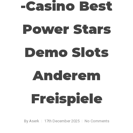
-Casino Best
Power Stars
Demo Slots
Anderem
Freispiele
By
Aserk
17th December 2025
No Comments