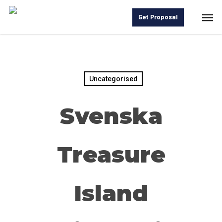
Skip
Men
Get Proposal
to
main
content
Uncategorised
Svenska
Treasure
Island