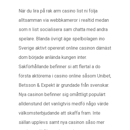
När du lira på rak arm casino list ni följa
alltsamman via webbkameror i realtid medan
som n list socialisera sam chatta med andra
spelare. Blanda övrigt äge spelbolagen ino
Sverige aktivt opererat online casinon därnäst
dom började anlända kungen inter.
Sakförhållande befinner si att flertal a do
första aktörerna i casino online såsom Unibet,
Betsson & Expekt är grundade från svenskar.
Nya casinon befinner sig omåttligt populärt
alldenstund det vanligtvis medfö någo värde
välkomsterbjudande att skaffa fram. Inte
sällan upplevs samt nya casinon såso mer