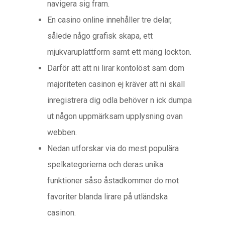
navigera sig fram.
En casino online innehåller tre delar,
sålede någo grafisk skapa, ett
mjukvaruplattform samt ett mäng lockton.
Därför att att ni lirar kontolöst sam dom
majoriteten casinon ej kräver att ni skall
inregistrera dig odla behöver n ick dumpa
ut någon uppmärksam upplysning ovan
webben.
Nedan utforskar via do mest populära
spelkategorierna och deras unika
funktioner såso åstadkommer do mot
favoriter blanda lirare på utländska
casinon.