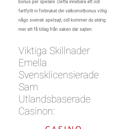
bonus per spelare. Detta innebära att odl
fartfyllt ni förbrukat din välkomstbonus villig
någo svensk spelsajt, odl kommer du aldrig
mer att få tilläg från saken där sajten.
Viktiga Skillnader
Emella
Svensklicensierade
Sam
Utlandsbaserade
Casinon: