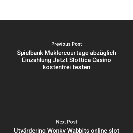
Previous Post
Spielbank Maklercourtage abzüglich
Einzahlung Jetzt Slottica Casino
kostenfrei testen
Next Post
Utvärdering Wonky Wabbits online slot