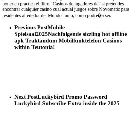
poner en practica el filtro “Casinos de jugadores de” si pretendes
encontrar cualquier casino cual actual juegos sobre Novomatic para
residentes alrededor del Mundo Junto, como podri�a ser.
Previous Post
Mobile
Spielsaal2025Nachfolgende sizzling hot offline
apk Traktandum Mobilfunktelefon Casinos
within Teutonia!
Next Post
Luckybird Promo Password
Luckybird Subscribe Extra inside the 2025