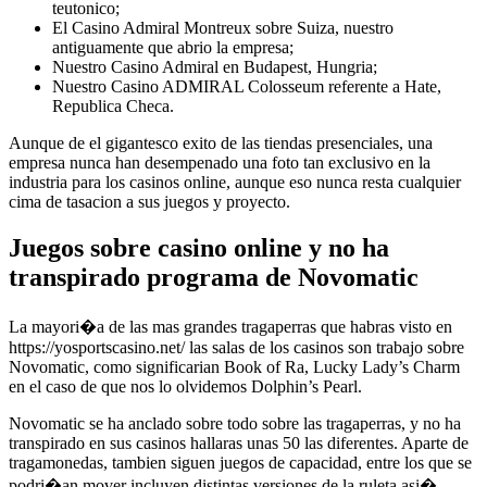
teutonico;
El Casino Admiral Montreux sobre Suiza, nuestro
antiguamente que abrio la empresa;
Nuestro Casino Admiral en Budapest, Hungria;
Nuestro Casino ADMIRAL Colosseum referente a Hate,
Republica Checa.
Aunque de el gigantesco exito de las tiendas presenciales, una
empresa nunca han desempenado una foto tan exclusivo en la
industria para los casinos online, aunque eso nunca resta cualquier
cima de tasacion a sus juegos y proyecto.
Juegos sobre casino online y no ha
transpirado programa de Novomatic
La mayori�a de las mas grandes tragaperras que habras visto en
https://yosportscasino.net/ las salas de los casinos son trabajo sobre
Novomatic, como significarian Book of Ra, Lucky Lady’s Charm
en el caso de que nos lo olvidemos Dolphin’s Pearl.
Novomatic se ha anclado sobre todo sobre las tragaperras, y no ha
transpirado en sus casinos hallaras unas 50 las diferentes. Aparte de
tragamonedas, tambien siguen juegos de capacidad, entre los que se
podri�an mover incluyen distintas versiones de la ruleta asi�