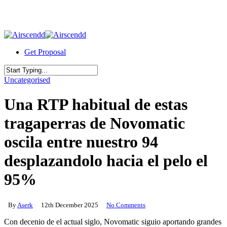
Skip
to
main
content
Get Proposal
Menu
Close
Uncategorised
Search
Una RTP habitual de estas
tragaperras de Novomatic
oscila entre nuestro 94
desplazandolo hacia el pelo el
95%
By
Aserk
12th December 2025
No Comments
Con decenio de el actual siglo, Novomatic siguio aportando grandes