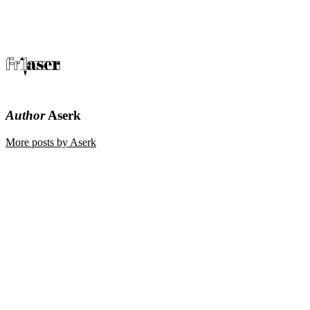
Author
Aserk
More posts by Aserk