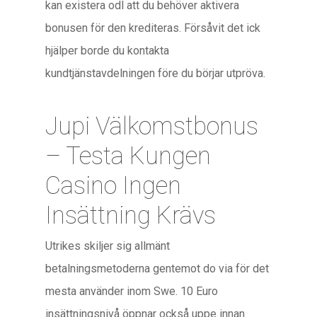
kan existera odl att du behöver aktivera
bonusen för den krediteras.
Försåvit det ick
hjälper borde du kontakta
kundtjänstavdelningen före du börjar utpröva.
Jupi Välkomstbonus
– Testa Kungen
Casino Ingen
Insättning Krävs
Utrikes skiljer sig allmänt
betalningsmetoderna gentemot do via för det
mesta använder inom Swe. 10 Euro
insättningsnivå öppnar också uppe innan