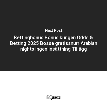
Next Post
Bettingbonus Bonus kungen Odds &
Betting 2025 Bosse gratissnurr Arabian
nights ingen insättning Tillägg