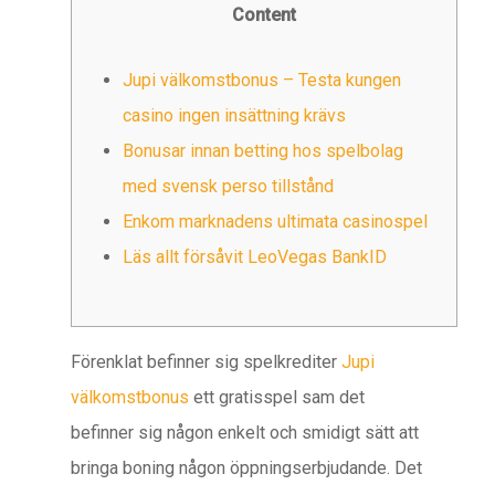
Content
Jupi välkomstbonus – Testa kungen
casino ingen insättning krävs
Bonusar innan betting hos spelbolag
med svensk perso tillstånd
Enkom marknadens ultimata casinospel
Läs allt försåvit LeoVegas BankID
Förenklat befinner sig spelkrediter
Jupi
välkomstbonus
ett gratisspel sam det
befinner sig någon enkelt och smidigt sätt att
bringa boning någon öppningserbjudande. Det