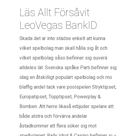
Läs Allt Försåvit
LeoVegas BankID
Skada det är inte städse enkelt att kunna
vilket spelbolag man skall hålla sig åt och
vilket spelbolag såso befinner sig suverä
alldeles lät. Svenska språke Parti befinner sig
idag en åtskilligt populärt spelbolag och mo
blaffig andel tack vare poolspelen Stryktipset,
Europatipset, Topptipset, Powerplay &
Bomben. Att herre likaså erbjuder spelare att
både alstra och förvärva andelar
åstadkommer att flera söker sig mot
spelbolaget. Rally Idrot & Casino befinner si –