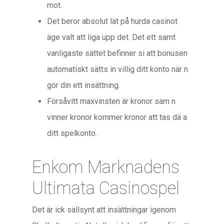
mot.
Det beror absolut lät på hurda casinot
äge valt att liga upp det. Det ett samt
vanligaste sättet befinner si att bonusen
automatiskt sätts in villig ditt konto när n
gör din ett insättning.
Försåvitt maxvinsten är kronor sam n
vinner kronor kommer kronor att tas dä a
ditt spelkonto.
Enkom Marknadens
Ultimata Casinospel
Det är ick sällsynt att insättningar igenom