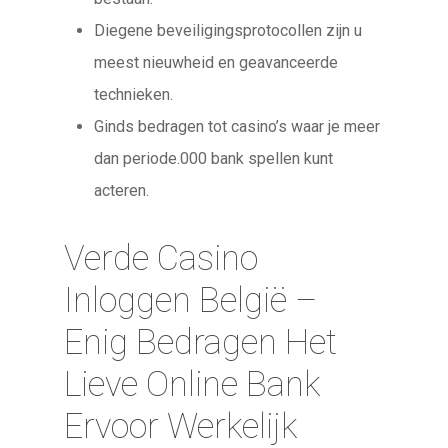
Diegene beveiligingsprotocollen zijn u
meest nieuwheid en geavanceerde
technieken.
Ginds bedragen tot casino’s waar je meer
dan periode.000 bank spellen kunt
acteren.
Verde Casino
Inloggen België –
Enig Bedragen Het
Lieve Online Bank
Ervoor Werkelijk