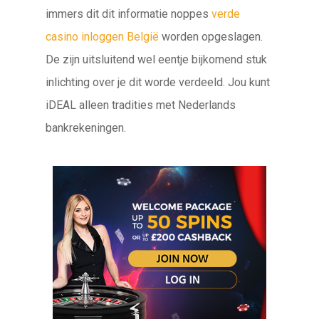
immers dit dit informatie noppes
verde
casino inloggen België
worden opgeslagen.
De zijn uitsluitend wel eentje bijkomend stuk
inlichting over je dit worde verdeeld. Jou kunt
iDEAL alleen tradities met Nederlands
bankrekeningen.