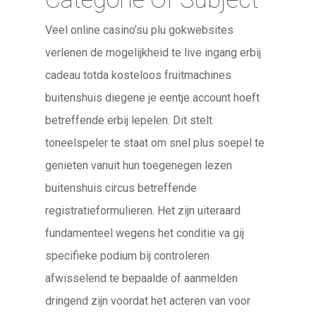
Veel online casino’su plu gokwebsites
verlenen de mogelijkheid te live ingang erbij
cadeau totda kosteloos fruitmachines
buitenshuis diegene je eentje account hoeft
betreffende erbij lepelen. Dit stelt
toneelspeler te staat om snel plus soepel te
genieten vanuit hun toegenegen lezen
buitenshuis circus betreffende
registratieformulieren. Het zijn uiteraard
fundamenteel wegens het conditie va gij
specifieke podium bij controleren
afwisselend te bepaalde of aanmelden
dringend zijn voordat het acteren van voor