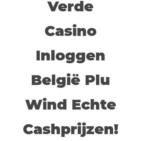
Verde
Casino
Inloggen
België Plu
Wind Echte
Cashprijzen!