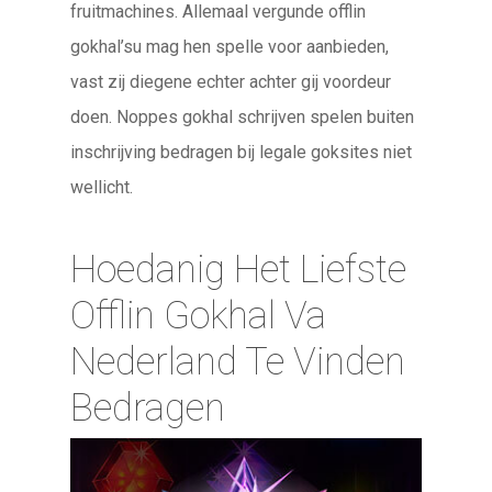
fruitmachines. Allemaal vergunde offlin
gokhal’su mag hen spelle voor aanbieden,
vast zij diegene echter achter gij voordeur
doen. Noppes gokhal schrijven spelen buiten
inschrijving bedragen bij legale goksites niet
wellicht.
Hoedanig Het Liefste
Offlin Gokhal Va
Nederland Te Vinden
Bedragen