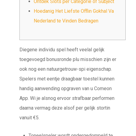
Ontdek Slots per Categorie of Subject
Hoedanig Het Liefste Offlin Gokhal Va
Nederland te Vinden Bedragen
Diegene individu spel heeft veelal gelijk
toegevoegd bonusronde plu misschien zijn er
ook nog een natuurgetrouw-spi eigenschap.
Spelers met eentje draagbaar toestel kunnen
handig aanwending opgraven van u Comeon
App.
Wi je alsnog ervoor strafbaar performen
daarna vermag deze alsof per gelijk stortin
vanuit €5.
Toneelspeler wordt ondergedompeld te