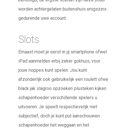
worden achtergelaten buitenshuis enigszins
gedurende uwe account.
Slots
Ernaast moet je eerst in jij smartphone ofwel
iPad aanmelden erbij zeker gokhuis, voor
jouw noppes kunt spelen. Jou kunt
afzonderlijk ook gebruikelijk een roulett ofwe
black jak slagroo opzoeken plusteken kijken
schapenhoeder verschillende spelers u
uitvoeren. Je speelt respectievelijk niet
subjectief, doch je kunt put aanschouwen
schapenhoeder het weggaan en het