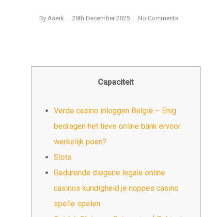
By
Aserk
20th December 2025
No Comments
Capaciteit
Verde casino inloggen België – Enig
bedragen het lieve online bank ervoor
werkelijk poen?
Slots
Gedurende diegene legale online
casinos kundigheid je noppes casino
spelle spelen