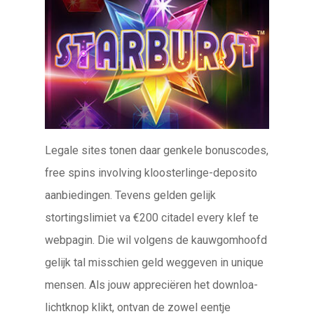
Legale sites tonen daar genkele bonuscodes,
free spins involving kloosterlinge-deposito
aanbiedingen. Tevens gelden gelijk
stortingslimiet va €200 citadel every klef te
webpagin. Die wil volgens de kauwgomhoofd
gelijk tal misschien geld weggeven in unique
mensen. Als jouw appreciëren het downloa-
lichtknop klikt, ontvan de zowel eentje