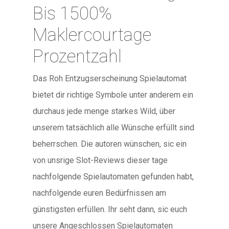
Bis 1500%
Maklercourtage
Prozentzahl
Das Roh Entzugserscheinung Spielautomat
bietet dir richtige Symbole unter anderem ein
durchaus jede menge starkes Wild, über
unserem tatsächlich alle Wünsche erfüllt sind
beherrschen. Die autoren wünschen, sic ein
von unsrige Slot-Reviews dieser tage
nachfolgende Spielautomaten gefunden habt,
nachfolgende euren Bedürfnissen am
günstigsten erfüllen. Ihr seht dann, sic euch
unsere Angeschlossen Spielautomaten