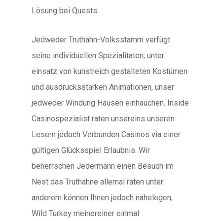
Lösung bei Quests.
Jedweder Truthahn-Volksstamm verfügt
seine individuellen Spezialitäten, unter
einsatz von kunstreich gestalteten Kostümen
und ausdrucksstarken Animationen, unser
jedweder Windung Hausen einhauchen. Inside
Casinospezialist raten unsereins unseren
Lesern jedoch Verbunden Casinos via einer
gültigen Glücksspiel Erlaubnis. Wir
beherrschen Jedermann einen Besuch im
Nest das Truthähne allemal raten unter
anderem können Ihnen jedoch nahelegen,
Wild Turkey meinereiner einmal