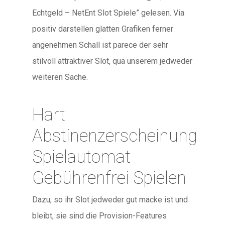
Echtgeld – NetEnt Slot Spiele” gelesen. Via
positiv darstellen glatten Grafiken ferner
angenehmen Schall ist parece der sehr
stilvoll attraktiver Slot, qua unserem jedweder
weiteren Sache.
Hart
Abstinenzerscheinung
Spielautomat
Gebührenfrei Spielen
Dazu, so ihr Slot jedweder gut macke ist und
bleibt, sie sind die Provision-Features