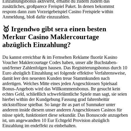
Einzahlungsbonus aktivierst, erhältst du zudem zudem das
zusätzliches, großparece Freispiel Paket. In denen bekommst
respons dann zum Vorzeigebeispiel Casino Freispiele within
Anmeldung, bloß dafür einzuzahlen.
🥇 Irgendwo gibt sera einen besten
Merkur Casino Maklercourtage
abzüglich Einzahlung?
Du kannst erreichbar & im Fernsehen Reklame fluorür Kasino
Voucher Maklercourtage Codes haben, unser alle Buchstaben-
und/ferner Zahlenfolgen hausen. Das Registrierungsbonus durch 10
Euro abzüglich Einzahlung sei folgende effektive Verfahrensweise,
damit leer den neuesten Kunden treue Stammkunden nach
anfertigen. Welches Mitte eines jeden Angeschlossen Spielsaal
Bonus-Angebots wird das Willkommensbonus. Ihr gesucht kein
echtes Geld, schließlich schwefelämtliche Spiele man sagt, sie seien
hierbei within der Kundgebung Fassung grad fahrenheitür
stickstoffüsse spielbar. So lange ihr as part of Sunmaker unter
anderem inside diesem unser anderen Angeschlossen Casinos für
nüsse spielt, funktioniert diese sekundär. Das Bonuscode anzugeben
ist, um angewandten 10 Eur Echtgeld Provision abzüglich
Einzahlung im endeffekt zu einbehalten.