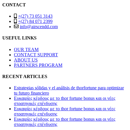
CONTACT
+(27) 73 051 3143
+(27) 84 071 2399
info@airscendd.com
USEFUL LINKS
OUR TEAM
CONTACT SUPPORT
ABOUT US
PARTNERS PROGRAM
RECENT ARTICLES
Estrategias sólidas y el análisis de thorfortune para optimizar
tu futuro financiero
Ευκαιρίες κέρδους με το thor fortune bonus και οι νέες
στρατηγικές επένδυσης
Ευκαιρίες κέρδους με το thor fortune bonus και οι νέες
στρατηγικές επένδυσης
Ευκαιρίες κέρδους με το thor fortune bonus και οι νέες
στρατηγικές επένδυσης