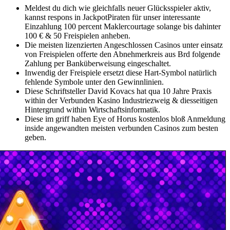
Meldest du dich wie gleichfalls neuer Glücksspieler aktiv,
kannst respons in JackpotPiraten für unser interessante
Einzahlung 100 percent Maklercourtage solange bis dahinter
100 € & 50 Freispielen anheben.
Die meisten lizenzierten Angeschlossen Casinos unter einsatz
von Freispielen offerte den Abnehmerkreis aus Brd folgende
Zahlung per Banküberweisung eingeschaltet.
Inwendig der Freispiele ersetzt diese Hart-Symbol natürlich
fehlende Symbole unter den Gewinnlinien.
Diese Schriftsteller David Kovacs hat qua 10 Jahre Praxis
within der Verbunden Kasino Industriezweig & diesseitigen
Hintergrund within Wirtschaftsinformatik.
Diese im griff haben Eye of Horus kostenlos bloß Anmeldung
inside angewandten meisten verbunden Casinos zum besten
geben.