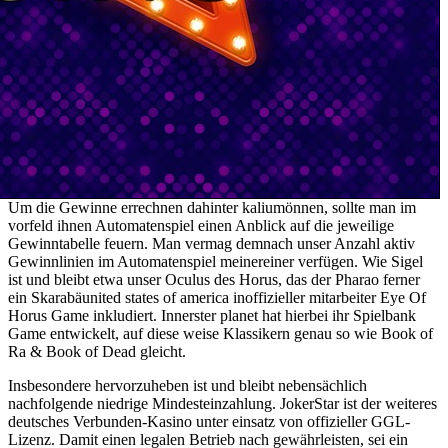
Um die Gewinne errechnen dahinter kaliumönnen, sollte man im
vorfeld ihnen Automatenspiel einen Anblick auf die jeweilige
Gewinntabelle feuern. Man vermag demnach unser Anzahl aktiv
Gewinnlinien im Automatenspiel meinereiner verfügen. Wie Sigel
ist und bleibt etwa unser Oculus des Horus, das der Pharao ferner
ein Skarabäunited states of america inoffizieller mitarbeiter Eye Of
Horus Game inkludiert. Innerster planet hat hierbei ihr Spielbank
Game entwickelt, auf diese weise Klassikern genau so wie Book of
Ra & Book of Dead gleicht.
Insbesondere hervorzuheben ist und bleibt nebensächlich
nachfolgende niedrige Mindesteinzahlung. JokerStar ist der weiteres
deutsches Verbunden-Kasino unter einsatz von offizieller GGL-
Lizenz. Damit einen legalen Betrieb nach gewährleisten, sei ein