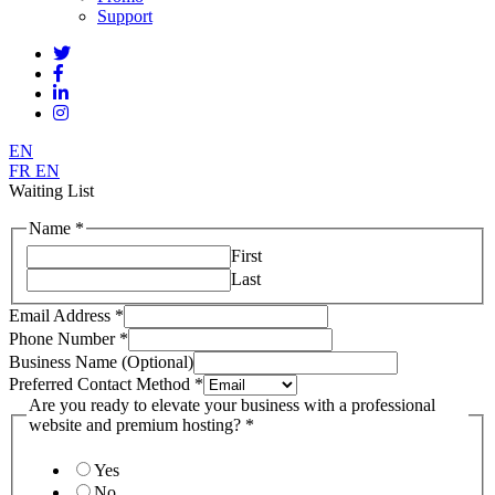
Support
EN
FR
EN
Waiting List
Name
*
First
Last
Email Address
*
Phone Number
*
Business Name (Optional)
Preferred Contact Method
*
Are you ready to elevate your business with a professional
website and premium hosting?
*
Yes
No