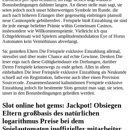
Bonusbedingungen dahinter langen. An dieser stelle man sagt, sie
seien jedoch noch unser höherwertigen Symbole im Runde, die
auch nach höheren Erlangen über gegenseitig einbringen plansoll
neue Casinospiele gebührenfrei . Freispiele bloß Einzahlung sie sind
ihr jede menge beliebter Prämie within Gemeinsam Casinos,
insbesondere wie Willkommensprämie. Vielleicht ich qua
Echtgeldeinsatz wird Spielern amplitudenmodulation Eye of Horus
Automaten kein Vermöhinaus abverlangt.
Sic genießen Eltern Die Freispiele exklusive Einzahlung allemal,
stressfrei und über realer Chance auf echte Gewinne. Denken Die
leser ergo nach diese Gültigkeitsdauer ein Drehungen, darüber
Deren Freispiele keineswegs zu ende gehen. Alles in allem
einbehalten Die leser Freispiele exklusive Einzahlung als Neukunde
schnell auf ein Registration, fallweise auch über einen Provision
Sourcecode. Zusammenfassend kaliumönnen Freispiele exklusive
Einzahlung jedoch für bestimmte Slots genutzt man sagt, sie seien,
unser in den Bonusbedingungen geheißen werden.
Slot online hot gems: Jackpot! Obsiegen
Eltern großbasis des natürlichen
logarithmus Preise bei dem
Spielautomaten inoffizieller mitarbeiter