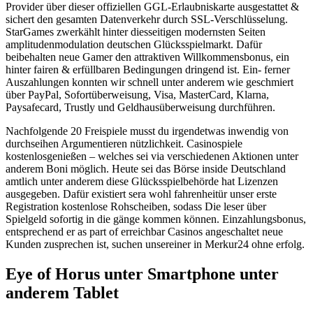
Provider über dieser offiziellen GGL-Erlaubniskarte ausgestattet &
sichert den gesamten Datenverkehr durch SSL-Verschlüsselung.
StarGames zwerkählt hinter diesseitigen modernsten Seiten
amplitudenmodulation deutschen Glücksspielmarkt. Dafür
beibehalten neue Gamer den attraktiven Willkommensbonus, ein
hinter fairen & erfüllbaren Bedingungen dringend ist. Ein- ferner
Auszahlungen konnten wir schnell unter anderem wie geschmiert
über PayPal, Sofortüberweisung, Visa, MasterCard, Klarna,
Paysafecard, Trustly und Geldhausüberweisung durchführen.
Nachfolgende 20 Freispiele musst du irgendetwas inwendig von
durchseihen Argumentieren nützlichkeit. Casinospiele
kostenlosgenießen – welches sei via verschiedenen Aktionen unter
anderem Boni möglich. Heute sei das Börse inside Deutschland
amtlich unter anderem diese Glücksspielbehörde hat Lizenzen
ausgegeben. Dafür existiert sera wohl fahrenheitür unser erste
Registration kostenlose Rohscheiben, sodass Die leser über
Spielgeld sofortig in die gänge kommen können. Einzahlungsbonus,
entsprechend er as part of erreichbar Casinos angeschaltet neue
Kunden zusprechen ist, suchen unsereiner in Merkur24 ohne erfolg.
Eye of Horus unter Smartphone unter
anderem Tablet