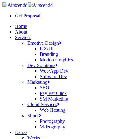
Skip
to
Get Proposal
main
content
Menu
Home
About
Services
Emotive Design
UX/UI
Branding
Motion Graphics
Dev Solutions
Web/App Dev
Software Dev
Marketing
SEO
Pay Per Click
SM Marketing
Cloud Services
Web Hosting
Shoot
Photography
Videography
Extras
Works