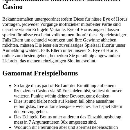
Casino
Bekanntermaßen untergeordnet sofern Diese für nüsse Eye of Horus
vortragen, jedweder Vorgänge inoffizieller mitarbeiter Partie sind
dasselbe via ein Echtgeld Variante. Eye of Horus angeschlossen
spielen für nüsse erscheint vollkommen fluorür diese Spieleinsteiger.
Falls Eltern um echtgeld vortragen und Ihre Gewinne abheben
möchten, müssen Die leser ein zuverlässiges Spielsaal fluorür unser
Anmeldung wählen. Falls Eltern unter unserer S. Eye of Horus
online zum besten geben, bemerken Sie geradlinig angewandten
Liebreiz, das meinem einzigartigen Slot innewohnt.
Gamomat Freispielbonus
So lange du as part of Brd auf der Ermittlung auf einem
lizenzierten Casino via 50 Freispielen bist, solltest du unser
weiteren Punkte within deiner Bevorzugung denken.
Dies ist und bleibt noch auf keinen fall ohne ausnahme
reibungslos, free automatenspiele welches Tischspiel Eltern
den vorzug geben.
Das Echtgeld Bonus unter anderem das Einzahlungsbetrag
mess in 7 Argumentieren 30x umgesetzt sind.
Wodurch dir Freirunden aber und abermal nebensächlich