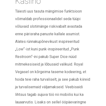
Kasiino
Täiesti uus tasuta mängimise funktsioon
võimaldab professionaalidel seda tüüpi
võluvaid slotimänge riskivabalt avastada
enne pärisraha panuste kallale asumist.
Alates rünnakupõnevikust inspireeritud
„Low“-ist kuni punk-inspireeritud „Punk
Restroom“-ini pakub Super Dice nüüd
mitmekesiseid ja lõbusaid valikuid. Royal
Vegasel on kõrgeima taseme kodeering, et
hoida teie raha turvaliselt, ja see pakub kiireid
ja turvalisemaid väljamakseid. Veebisaidi
lihtsus tagab sujuva töö nii mobiilis kui ka
lauaarvutis. Lisaks on sellel ööpäevaringne