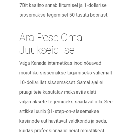
7Bit kasiino annab liitumisel ja 1-dollarise
sissemakse tegemisel 50 tasuta boonust.
Ära Pese Oma
Juukseid Ise
Väga Kanada internetikasiinod nõuavad
mõistliku sissemakse tagamiseks vähemalt
10-dollarilist sissemakset. Samal ajal ei
pruugi teie kasutatav makseviis alati
väljamaksete tegemiseks saadaval olla. See
artikkel uurib $1-step-on-sissemakse
kasiinode uut huvitavat valdkonda ja seda,
kuidas professionaalid neist mõistlikest