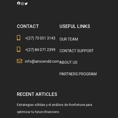
Facebook
Instagram
Twitter
CONTACT
USEFUL LINKS
+(27) 73 051 3143
OUR TEAM
+(27) 84 071 2399
CONTACT SUPPORT
info@airscendd.com
ABOUT US
PARTNERS PROGRAM
RECENT ARTICLES
Estrategias sólidas y el análisis de thorfortune para
optimizar tu futuro financiero