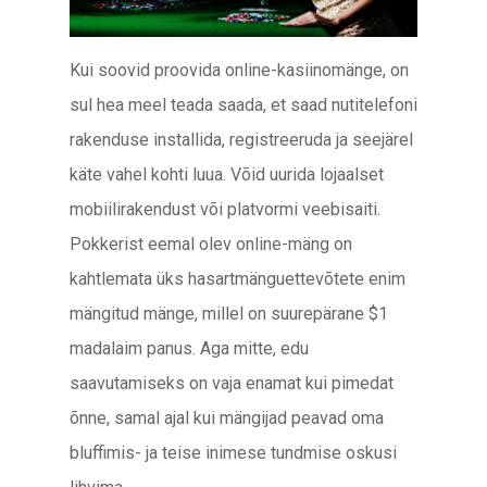
Kui soovid proovida online-kasiinomänge, on
sul hea meel teada saada, et saad nutitelefoni
rakenduse installida, registreeruda ja seejärel
käte vahel kohti luua. Võid uurida lojaalset
mobiilirakendust või platvormi veebisaiti.
Pokkerist eemal olev online-mäng on
kahtlemata üks hasartmänguettevõtete enim
mängitud mänge, millel on suurepärane $1
madalaim panus. Aga mitte, edu
saavutamiseks on vaja enamat kui pimedat
õnne, samal ajal kui mängijad peavad oma
bluffimis- ja teise inimese tundmise oskusi