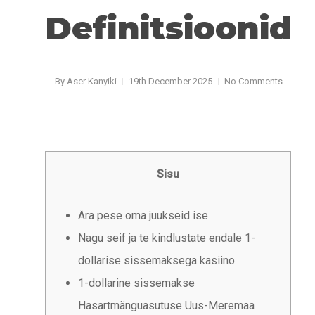
Definitsioonid
By
Aser Kanyiki
19th December 2025
No Comments
Sisu
Ära pese oma juukseid ise
Nagu seif ja te kindlustate endale 1-
dollarise sissemaksega kasiino
1-dollarine sissemakse
Hasartmänguasutuse Uus-Meremaa