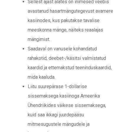
Sellest ajast alates on inimesed veebis
avastanud hasartmängutegevust avamere
kasiinodes, kus pakutakse tavalise
meeskonna mänge, näiteks reaalajas
mängimist.
Saadaval on vanusele kohandatud
rahakotid, deebet-/käsitsi valmistatud
kaardid ja ettemakstud teeninduskaardid,
mida kaaluda.
Liitu suurepärase 1-dollarise
sissemaksega kasiinoga Ameerika
Ühendriikides väikese sissemaksega,
kuid saa ikkagi juurdepääsu
mitmesugustele mängudele ja