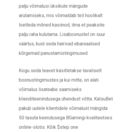
palju võimalusi üksikute mängude
arutamiseks, mis võimaldab teil hoolikalt
loetleda mõned kasiinod, ilma et peaksite
palju raha kulutama. Lisaboonustel on suur
väärtus, kuid seda häirivad ebareaalsed
kõrgemad panustamistingimused.
Kogu seda teavet käsitletakse tavaliselt
boonustingimustes ja kui mitte, on alati
võimalus lisateabe saamiseks
klienditeenindusega ühendust võtta. KatsuBet
pakub uutele klientidele võimalust mängida
50 tasuta keerutusega BGamingi kvaliteetses
online-slotis. Kõik $step one