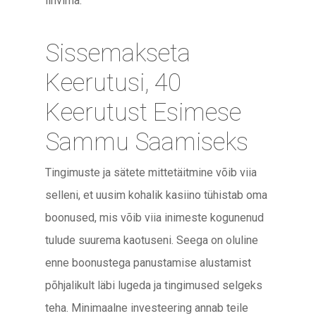
lihvima.
Sissemakseta
Keerutusi, 40
Keerutust Esimese
Sammu Saamiseks
Tingimuste ja sätete mittetäitmine võib viia
selleni, et uusim kohalik kasiino tühistab oma
boonused, mis võib viia inimeste kogunenud
tulude suurema kaotuseni. Seega on oluline
enne boonustega panustamise alustamist
põhjalikult läbi lugeda ja tingimused selgeks
teha. Minimaalne investeering annab teile