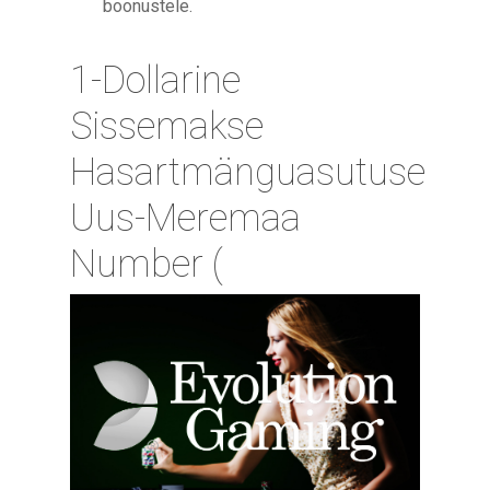
boonustele.
1-Dollarine
Sissemakse
Hasartmänguasutuse
Uus-Meremaa
Number (