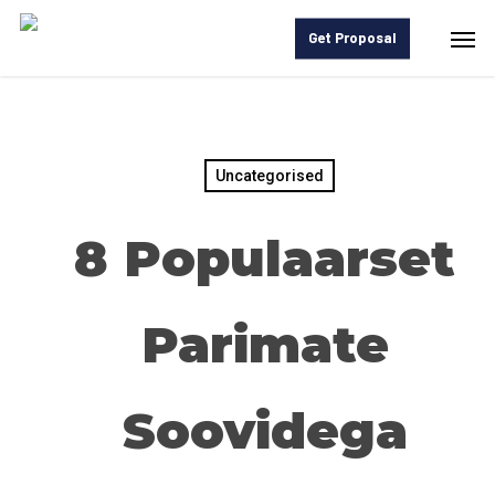
Skip
Men
Get Proposal
to
main
content
Uncategorised
8 Populaarset
Parimate
Soovidega