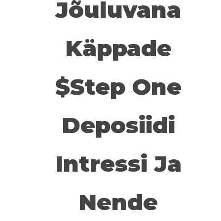
Jõuluvana
Käppade
$step One
Deposiidi
Intressi Ja
Nende