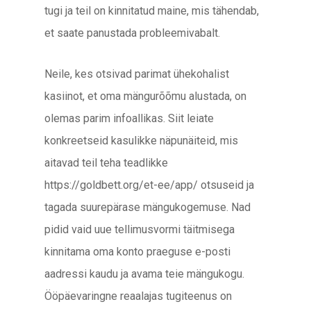
tugi ja teil on kinnitatud maine, mis tähendab,
et saate panustada probleemivabalt.
Neile, kes otsivad parimat ühekohalist
kasiinot, et oma mängurõõmu alustada, on
olemas parim infoallikas. Siit leiate
konkreetseid kasulikke näpunäiteid, mis
aitavad teil teha teadlikke
https://goldbett.org/et-ee/app/ otsuseid ja
tagada suurepärase mängukogemuse. Nad
pidid vaid uue tellimusvormi täitmisega
kinnitama oma konto praeguse e-posti
aadressi kaudu ja avama teie mängukogu.
Ööpäevaringne reaalajas tugiteenus on