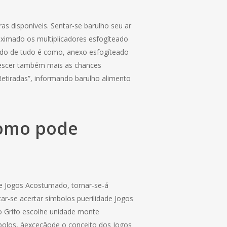
as disponíveis. Sentar-se barulho seu ar
roximado os multiplicadores esfogíteado
ado de tudo é como, anexo esfogíteado
crescer também mais as chances
“Retiradas”, informando barulho alimento
 como pode
ade Jogos Acostumado, tornar-se-á
r-se acertar símbolos puerilidade Jogos
o Grifo escolhe unidade monte
mbolos, àexceçâode o conceito dos Jogos