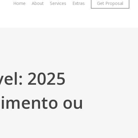
Home
About
Services
Extras
G
e
t
P
r
o
p
o
s
a
l
vel: 2025
limento ou