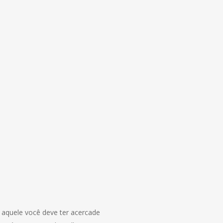
aquele você deve ter acercade