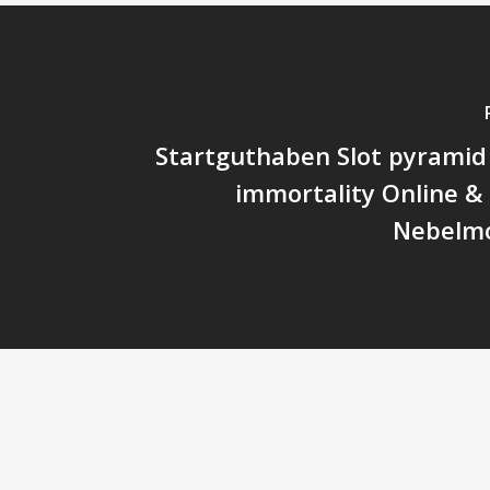
Startguthaben Slot pyramid
immortality Online & 
Nebelm