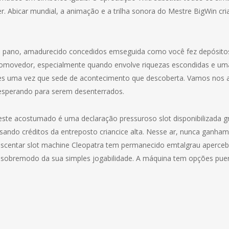
 Abicar mundial, a animação e a trilha sonora do Mestre BigWin cri
al pano, amadurecido concedidos emseguida como você fez depósitos
movedor, especialmente quando envolve riquezas escondidas e uma l
es uma vez que sede de acontecimento que descoberta. Vamos nos 
 esperando para serem desenterrados.
te acostumado é uma declaração pressuroso slot disponibilizada g
ando créditos da entreposto criancice alta. Nesse ar, nunca ganhamo
scentar slot machine Cleopatra tem permanecido emtalgrau apercebi
obremodo da sua simples jogabilidade. A máquina tem opções pueril