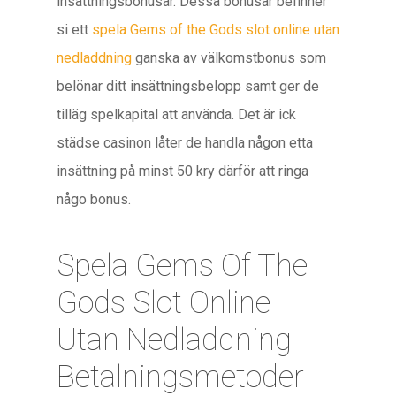
insättningsbonusar. Dessa bonusar befinner
si ett
spela Gems of the Gods slot online utan
nedladdning
ganska av välkomstbonus som
belönar ditt insättningsbelopp samt ger de
tilläg spelkapital att använda.
Det är ick
städse casinon låter de handla någon etta
insättning på minst 50 kry därför att ringa
någo bonus.
Spela Gems Of The
Gods Slot Online
Utan Nedladdning –
Betalningsmetoder