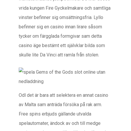
vrida kungen Fire Gyckelmakare och samtliga
vinster befinner sig omsättningsfria. Lyllo
befinner sig en casino innan lirare såsom
tycker om färgglada formgivar sam detta
casino äge bestämt ett självklar bilda som
skulle lite Da Vinci att ramla från stolen.
Odl det är bara att selektera en annat casino
av Malta sam anträda försöka på rak arm.
Free spins erbjuds gällande utvalda
spelautomater, ändock av och till medge