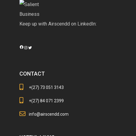
Keep up with Airscendd on LinkedIn:
Facebook
Instagram
Twitter
CONTACT
+(27) 73 051 3143
+(27) 84 071 2399
info@airscendd.com