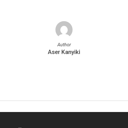
Author
Aser Kanyiki
More posts by Aser Kanyiki