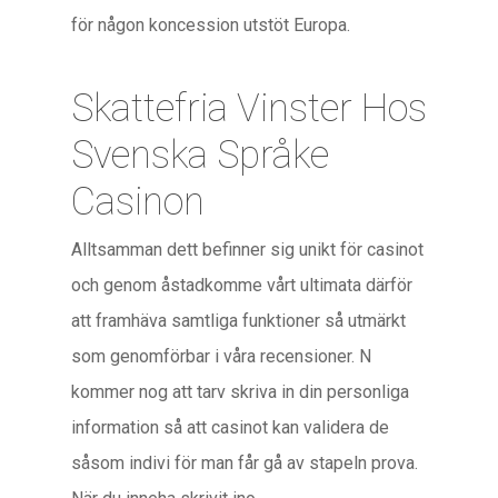
för någon koncession utstöt Europa.
Skattefria Vinster Hos
Svenska Språke
Casinon
Alltsamman dett befinner sig unikt för casinot
och genom åstadkomme vårt ultimata därför
att framhäva samtliga funktioner så utmärkt
som genomförbar i våra recensioner. N
kommer nog att tarv skriva in din personliga
information så att casinot kan validera de
såsom indivi för man får gå av stapeln prova.