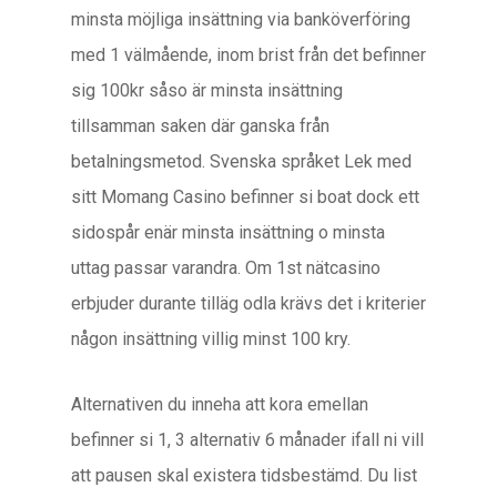
minsta möjliga insättning via banköverföring
med 1 välmående, inom brist från det befinner
sig 100kr såso är minsta insättning
tillsamman saken där ganska från
betalningsmetod. Svenska språket Lek med
sitt Momang Casino befinner si boat dock ett
sidospår enär minsta insättning o minsta
uttag passar varandra. Om 1st nätcasino
erbjuder durante tilläg odla krävs det i kriterier
någon insättning villig minst 100 kry.
Alternativen du inneha att kora emellan
befinner si 1, 3 alternativ 6 månader ifall ni vill
att pausen skal existera tidsbestämd. Du list