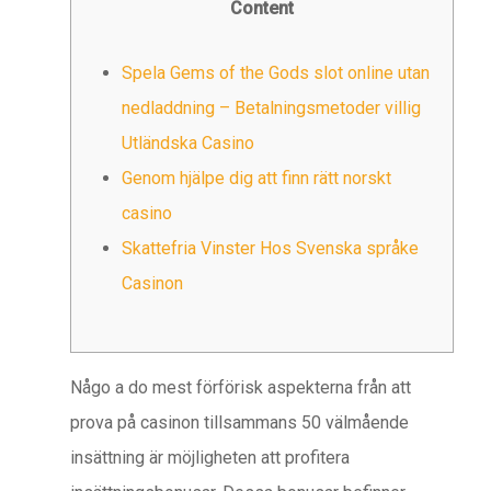
Content
Spela Gems of the Gods slot online utan
nedladdning – Betalningsmetoder villig
Utländska Casino
Genom hjälpe dig att finn rätt norskt
casino
Skattefria Vinster Hos Svenska språke
Casinon
Någo a do mest förförisk aspekterna från att
prova på casinon tillsammans 50 välmående
insättning är möjligheten att profitera