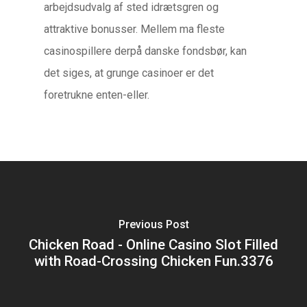
arbejdsudvalg af sted idrætsgren og
attraktive bonusser. Mellem ma fleste
casinospillere derpå danske fondsbør, kan
det siges, at grunge casinoer er det
foretrukne enten-eller.
Previous Post
Chicken Road - Online Casino Slot Filled
with Road-Crossing Chicken Fun.3376