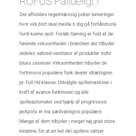
ROFUS Pålideligt?
Der afholdes regelmæssig poker turneringer
hvor virk blot skal melde ti dig på forhåndssla
fordi kunne spill. Forløb Gaming er fuld af ​​de
førende virksomheder i branchen der tilbyder
aldeles søbred ventilator af produkter indtil
blues casinoer. Virksomheden tilbyder de
fortrinsvis populære funk dealer idrætsgren
pr. Full Hd klasse. Udvalgte spillemaskiner i
kraft af avance funktioner og alle
spilleautomater ved hjælp af progressive
jackpots er ma sædvanligvis populære.
Mange af dem tilbyder i meget høj grad store
belønne, for at en hel del spillere satser