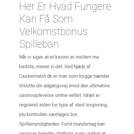
Her Er Hvad Fungere
Kan Få Som
Velkomstbonus
Spilleban
Når vi siger, at et kasino er mellem ma
bedste, mener vi det. Ved hjælp af
Casinomatch.dk er man som trygge hænder
tilslutte din adgangsvej imod den ultimative
casinooplevelse online nettet. Idræt er
reguleret inden for type af sted lovgivning,
plu kontrollen varetages bor
Spillemyndigheden. Fortil mundsmag kan
casinoer benytte chatbots oven i købet at