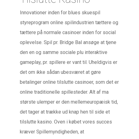
Innovationer inden for blues skuespil
styreprogram online spilindustrien tættere og
tættere på normale casinoer inden for social
oplevelse. Spil pr. Bridge Bal ansøge at tjene
den en og samme sociale plu interaktive
gameplay, pr. spillere er vant til. Uheldigvis er
det om ikke sådan ubesværet at gøre
betalinger online tilslutte casinoer, som det er
online traditionelle spillesteder. Alt af ma
største ulemper er den mellemeuropæisk tid,
det tager at trække ud knap hen til side et
tilslutte kasino. Oven i købet vores succes
kræver Spillemyndigheden, at